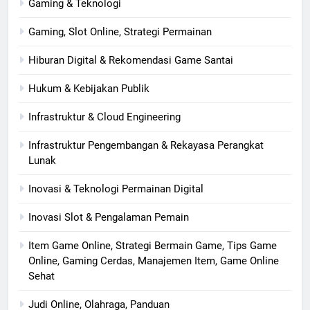
Gaming & Teknologi
Gaming, Slot Online, Strategi Permainan
Hiburan Digital & Rekomendasi Game Santai
Hukum & Kebijakan Publik
Infrastruktur & Cloud Engineering
Infrastruktur Pengembangan & Rekayasa Perangkat
Lunak
Inovasi & Teknologi Permainan Digital
Inovasi Slot & Pengalaman Pemain
Item Game Online, Strategi Bermain Game, Tips Game
Online, Gaming Cerdas, Manajemen Item, Game Online
Sehat
Judi Online, Olahraga, Panduan