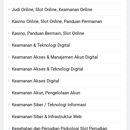
Judi Online, Slot Online, Keamanan Online
Kasino Online, Slot Online, Panduan Permainan
Kasino, Panduan Bermain, Slot Online
Keamanan & Teknologi Digital
Keamanan Akses & Manajemen Akun Digital
Keamanan Akses & Teknologi Digital
Keamanan Akses Digital
Keamanan Akun, Pengelolaan Akun
Keamanan Siber / Teknologi Informasi
Keamanan Siber & Infrastruktur Web
Kesehatan dan Perjudian Psikologi Slot Perjudian