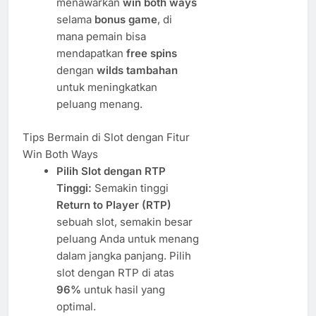
menawarkan
win both ways
selama
bonus game
, di
mana pemain bisa
mendapatkan
free spins
dengan
wilds tambahan
untuk meningkatkan
peluang menang.
Tips Bermain di Slot dengan Fitur
Win Both Ways
Pilih Slot dengan RTP
Tinggi:
Semakin tinggi
Return to Player (RTP)
sebuah slot, semakin besar
peluang Anda untuk menang
dalam jangka panjang. Pilih
slot dengan RTP di atas
96%
untuk hasil yang
optimal.