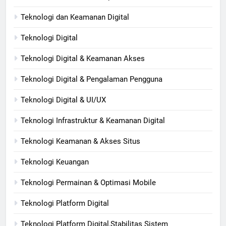
Teknologi dan Keamanan Digital
Teknologi Digital
Teknologi Digital & Keamanan Akses
Teknologi Digital & Pengalaman Pengguna
Teknologi Digital & UI/UX
Teknologi Infrastruktur & Keamanan Digital
Teknologi Keamanan & Akses Situs
Teknologi Keuangan
Teknologi Permainan & Optimasi Mobile
Teknologi Platform Digital
Teknologi Platform Digital,Stabilitas Sistem