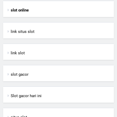
slot online
link situs slot
link slot
slot gacor
Slot gacor hari ini