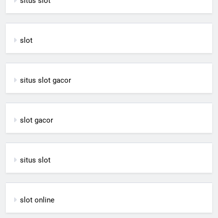
situs slot
slot
situs slot gacor
slot gacor
situs slot
slot online