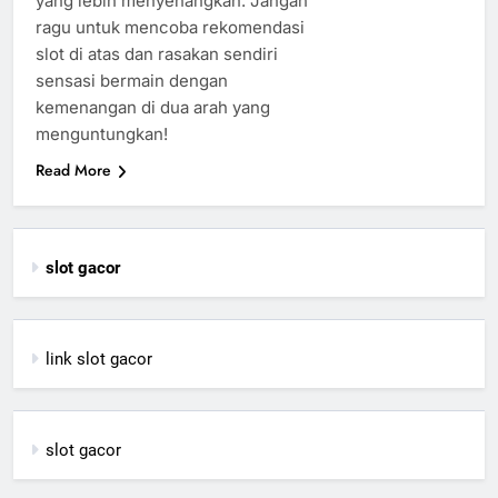
yang lebih menyenangkan. Jangan
ragu untuk mencoba rekomendasi
slot di atas dan rasakan sendiri
sensasi bermain dengan
kemenangan di dua arah yang
menguntungkan!
Read More
slot gacor
link slot gacor
slot gacor