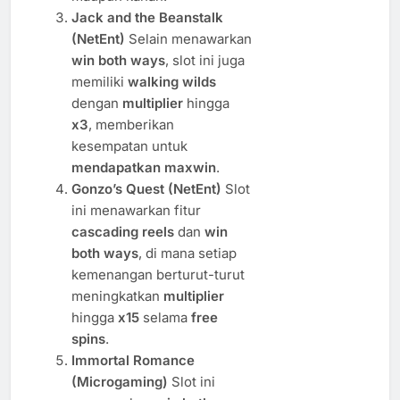
Jack and the Beanstalk
(NetEnt)
Selain menawarkan
win both ways
, slot ini juga
memiliki
walking wilds
dengan
multiplier
hingga
x3
, memberikan
kesempatan untuk
mendapatkan maxwin
.
Gonzo’s Quest (NetEnt)
Slot
ini menawarkan fitur
cascading reels
dan
win
both ways
, di mana setiap
kemenangan berturut-turut
meningkatkan
multiplier
hingga
x15
selama
free
spins
.
Immortal Romance
(Microgaming)
Slot ini