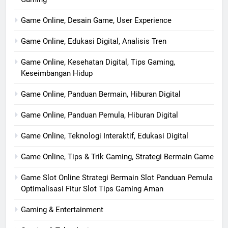
Game Online, Desain Game, User Experience
Game Online, Edukasi Digital, Analisis Tren
Game Online, Kesehatan Digital, Tips Gaming,
Keseimbangan Hidup
Game Online, Panduan Bermain, Hiburan Digital
Game Online, Panduan Pemula, Hiburan Digital
Game Online, Teknologi Interaktif, Edukasi Digital
Game Online, Tips & Trik Gaming, Strategi Bermain Game
Game Slot Online Strategi Bermain Slot Panduan Pemula
Optimalisasi Fitur Slot Tips Gaming Aman
Gaming & Entertainment