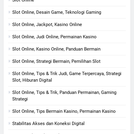
Slot Online
Slot Online, Desain Game, Teknologi Gaming
Slot Online, Jackpot, Kasino Online
Slot Online, Judi Online, Permainan Kasino
Slot Online, Kasino Online, Panduan Bermain
Slot Online, Strategi Bermain, Pemilihan Slot
Slot Online, Tips & Trik Judi, Game Terpercaya, Strategi
Slot, Hiburan Digital
Slot Online, Tips & Trik, Panduan Permainan, Gaming
Strategi
Slot Online, Tips Bermain Kasino, Permainan Kasino
Stabilitas Akses dan Koneksi Digital