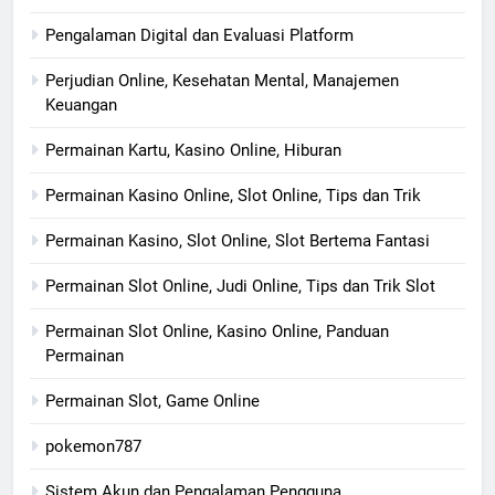
Pengalaman Digital dan Evaluasi Platform
Perjudian Online, Kesehatan Mental, Manajemen
Keuangan
Permainan Kartu, Kasino Online, Hiburan
Permainan Kasino Online, Slot Online, Tips dan Trik
Permainan Kasino, Slot Online, Slot Bertema Fantasi
Permainan Slot Online, Judi Online, Tips dan Trik Slot
Permainan Slot Online, Kasino Online, Panduan
Permainan
Permainan Slot, Game Online
pokemon787
Sistem Akun dan Pengalaman Pengguna