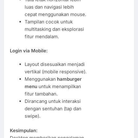
luas dan navigasi lebih
cepat menggunakan mouse.
Tampilan cocok untuk
multitasking dan eksplorasi
fitur mendalam.
Login via Mobile:
Layout disesuaikan menjadi
vertikal (mobile responsive).
Menggunakan
hamburger
menu
untuk menampilkan
fitur tambahan.
Dirancang untuk interaksi
dengan sentuhan (tap dan
swipe).
Kesimpulan:
Desktop memberikan pengalaman