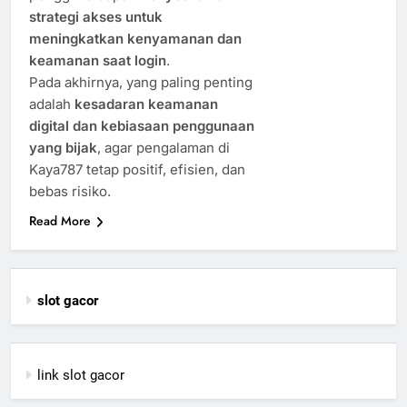
strategi akses untuk
meningkatkan kenyamanan dan
keamanan saat login
.
Pada akhirnya, yang paling penting
adalah
kesadaran keamanan
digital dan kebiasaan penggunaan
yang bijak
, agar pengalaman di
Kaya787 tetap positif, efisien, dan
bebas risiko.
Read More
slot gacor
link slot gacor