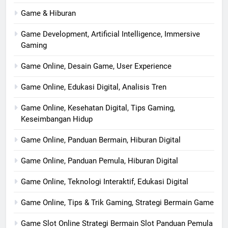
Game & Hiburan
Game Development, Artificial Intelligence, Immersive
Gaming
Game Online, Desain Game, User Experience
Game Online, Edukasi Digital, Analisis Tren
Game Online, Kesehatan Digital, Tips Gaming,
Keseimbangan Hidup
Game Online, Panduan Bermain, Hiburan Digital
Game Online, Panduan Pemula, Hiburan Digital
Game Online, Teknologi Interaktif, Edukasi Digital
Game Online, Tips & Trik Gaming, Strategi Bermain Game
Game Slot Online Strategi Bermain Slot Panduan Pemula