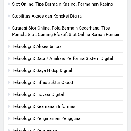
Slot Online, Tips Bermain Kasino, Permainan Kasino
Stabilitas Akses dan Koneksi Digital
Strategi Slot Online, Pola Bermain Sederhana, Tips
Pemula Slot, Gaming Efektif, Slot Online Ramah Pemain
Teknologi & Aksesibilitas
Teknologi & Data / Analisis Performa Sistem Digital
Teknologi & Gaya Hidup Digital
Teknologi & Infrastruktur Cloud
Teknologi & Inovasi Digital
Teknologi & Keamanan Informasi
Teknologi & Pengalaman Pengguna
Teknologi & Permainan