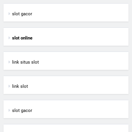
slot gacor
slot online
link situs slot
link slot
slot gacor