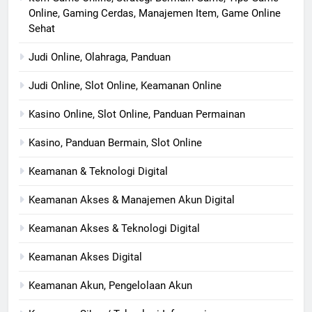
Online, Gaming Cerdas, Manajemen Item, Game Online
Sehat
Judi Online, Olahraga, Panduan
Judi Online, Slot Online, Keamanan Online
Kasino Online, Slot Online, Panduan Permainan
Kasino, Panduan Bermain, Slot Online
Keamanan & Teknologi Digital
Keamanan Akses & Manajemen Akun Digital
Keamanan Akses & Teknologi Digital
Keamanan Akses Digital
Keamanan Akun, Pengelolaan Akun