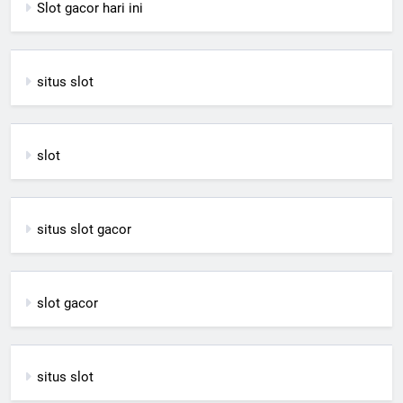
Slot gacor hari ini
situs slot
slot
situs slot gacor
slot gacor
situs slot