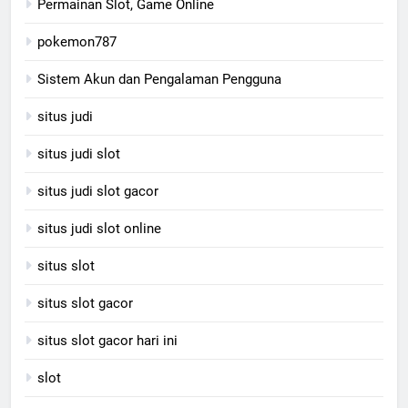
Permainan Slot, Game Online
pokemon787
Sistem Akun dan Pengalaman Pengguna
situs judi
situs judi slot
situs judi slot gacor
situs judi slot online
situs slot
situs slot gacor
situs slot gacor hari ini
slot