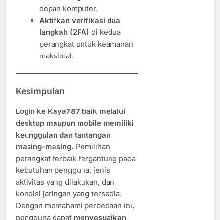
depan komputer.
Aktifkan verifikasi dua
langkah (2FA)
di kedua
perangkat untuk keamanan
maksimal.
Kesimpulan
Login ke Kaya787 baik melalui
desktop maupun mobile memiliki
keunggulan dan tantangan
masing-masing.
Pemilihan
perangkat terbaik tergantung pada
kebutuhan pengguna, jenis
aktivitas yang dilakukan, dan
kondisi jaringan yang tersedia.
Dengan memahami perbedaan ini,
pengguna dapat
menyesuaikan