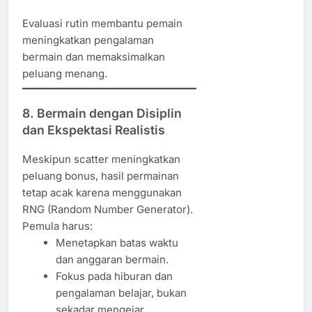
Evaluasi rutin membantu pemain
meningkatkan pengalaman
bermain dan memaksimalkan
peluang menang.
8. Bermain dengan Disiplin
dan Ekspektasi Realistis
Meskipun scatter meningkatkan
peluang bonus, hasil permainan
tetap acak karena menggunakan
RNG (Random Number Generator).
Pemula harus:
Menetapkan batas waktu
dan anggaran bermain.
Fokus pada hiburan dan
pengalaman belajar, bukan
sekadar mengejar