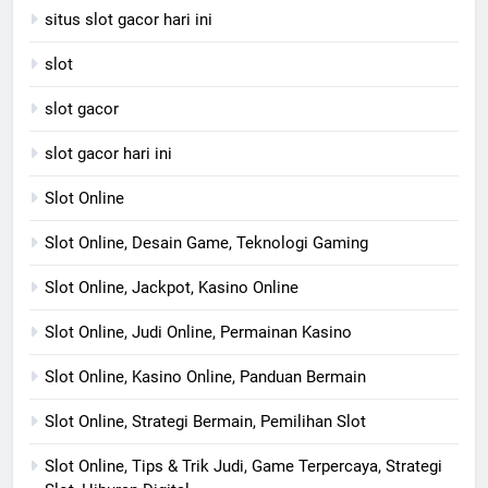
situs slot gacor hari ini
slot
slot gacor
slot gacor hari ini
Slot Online
Slot Online, Desain Game, Teknologi Gaming
Slot Online, Jackpot, Kasino Online
Slot Online, Judi Online, Permainan Kasino
Slot Online, Kasino Online, Panduan Bermain
Slot Online, Strategi Bermain, Pemilihan Slot
Slot Online, Tips & Trik Judi, Game Terpercaya, Strategi