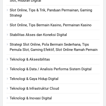
Slot, Hiburan Digital
Slot Online, Tips & Trik, Panduan Permainan, Gaming
Strategi
Slot Online, Tips Bermain Kasino, Permainan Kasino
Stabilitas Akses dan Koneksi Digital
Strategi Slot Online, Pola Bermain Sederhana, Tips
Pemula Slot, Gaming Efektif, Slot Online Ramah Pemain
Teknologi & Aksesibilitas
Teknologi & Data / Analisis Performa Sistem Digital
Teknologi & Gaya Hidup Digital
Teknologi & Infrastruktur Cloud
Teknologi & Inovasi Digital