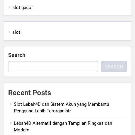
slot gacor
slot
Search
SEARCH
Recent Posts
Slot Lebah4D dan Sistem Akun yang Membantu
Pengguna Lebih Terorganisir
Lebah4D Alternatif dengan Tampilan Ringkas dan
Modern