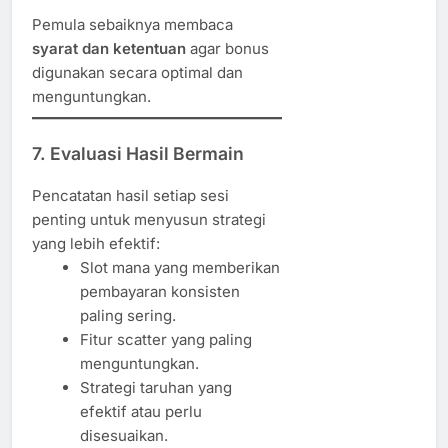
Pemula sebaiknya membaca
syarat dan ketentuan
agar bonus
digunakan secara optimal dan
menguntungkan.
7. Evaluasi Hasil Bermain
Pencatatan hasil setiap sesi
penting untuk menyusun strategi
yang lebih efektif:
Slot mana yang memberikan
pembayaran konsisten
paling sering.
Fitur scatter yang paling
menguntungkan.
Strategi taruhan yang
efektif atau perlu
disesuaikan.