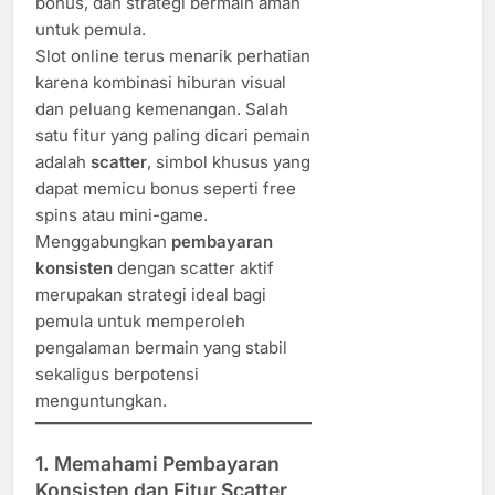
bonus, dan strategi bermain aman
untuk pemula.
Slot online terus menarik perhatian
karena kombinasi hiburan visual
dan peluang kemenangan. Salah
satu fitur yang paling dicari pemain
adalah
scatter
, simbol khusus yang
dapat memicu bonus seperti free
spins atau mini-game.
Menggabungkan
pembayaran
konsisten
dengan scatter aktif
merupakan strategi ideal bagi
pemula untuk memperoleh
pengalaman bermain yang stabil
sekaligus berpotensi
menguntungkan.
1. Memahami Pembayaran
Konsisten dan Fitur Scatter