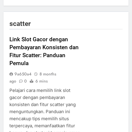
scatter
Link Slot Gacor dengan
Pembayaran Konsisten dan
Fitur Scatter: Panduan
Pemula
9a650a4
8 months
ago
0
6 mins
Pelajari cara memilih link slot
gacor dengan pembayaran
konsisten dan fitur scatter yang
menguntungkan. Panduan ini
mencakup tips memilih situs
terpercaya, memanfaatkan fitur