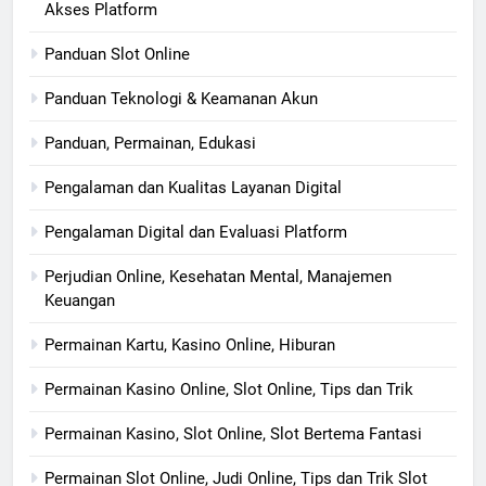
Akses Platform
Panduan Slot Online
Panduan Teknologi & Keamanan Akun
Panduan, Permainan, Edukasi
Pengalaman dan Kualitas Layanan Digital
Pengalaman Digital dan Evaluasi Platform
Perjudian Online, Kesehatan Mental, Manajemen
Keuangan
Permainan Kartu, Kasino Online, Hiburan
Permainan Kasino Online, Slot Online, Tips dan Trik
Permainan Kasino, Slot Online, Slot Bertema Fantasi
Permainan Slot Online, Judi Online, Tips dan Trik Slot