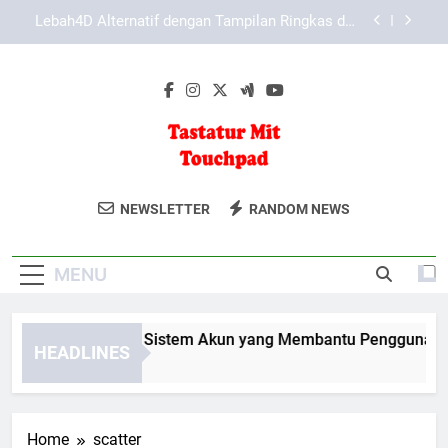
Skip
Panduan Lengkap Akses Slot Lebah4D untuk
to
Pengguna Baru
content
LAE138 Login Cepat dengan Koneksi Internet
yang Stabil dan Aman
Slot Lebah4D dan Sistem Akun yang Membantu
Pengguna Lebih Terorganisir
Lebah4D Alternatif dengan Tampilan Ringkas dan
Modern
Tastatur Mit
Dapatkan Keyboard Dengan Touchpad
Panduan Lengkap Akses Slot Lebah4D untuk
NEWSLETTER
RANDOM NEWS
Pengguna Baru
Touchpad
Yang Praktis Dari Tastatur Mit
LAE138 Login Cepat dengan Koneksi Internet
Touchpad. Solusi Ergonomis Untuk
yang Stabil dan Aman
MENU
Kenyamanan Anda.
ot Lebah4D dan Sistem Akun yang Membantu Pengguna Lebih 
HEADLINES
Months Ago
Home
scatter