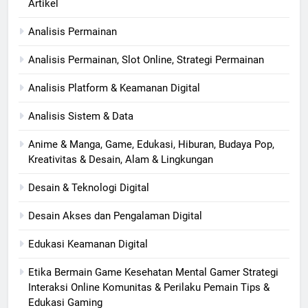
Artikel
Analisis Permainan
Analisis Permainan, Slot Online, Strategi Permainan
Analisis Platform & Keamanan Digital
Analisis Sistem & Data
Anime & Manga, Game, Edukasi, Hiburan, Budaya Pop,
Kreativitas & Desain, Alam & Lingkungan
Desain & Teknologi Digital
Desain Akses dan Pengalaman Digital
Edukasi Keamanan Digital
Etika Bermain Game Kesehatan Mental Gamer Strategi
Interaksi Online Komunitas & Perilaku Pemain Tips &
Edukasi Gaming