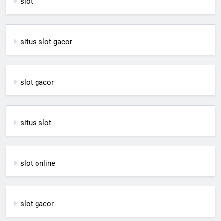
slot
situs slot gacor
slot gacor
situs slot
slot online
slot gacor