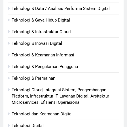
Teknologi & Data / Analisis Performa Sistem Digital
Teknologi & Gaya Hidup Digital
Teknologi & Infrastruktur Cloud
Teknologi & Inovasi Digital
Teknologi & Keamanan Informasi
Teknologi & Pengalaman Pengguna
Teknologi & Permainan
Teknologi Cloud, Integrasi Sistem, Pengembangan
Platform, Infrastruktur IT, Layanan Digital, Arsitektur
Microservices, Efisiensi Operasional
Teknologi dan Keamanan Digital
Teknologi Digital