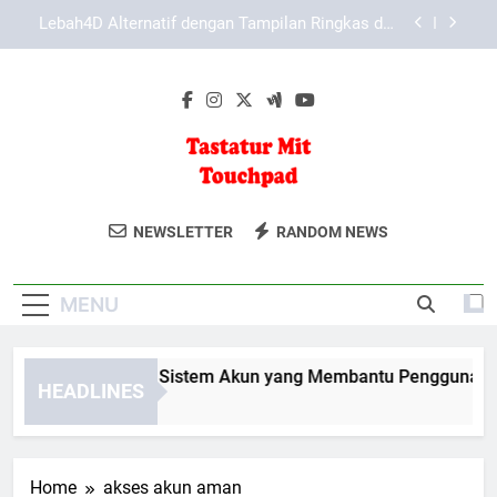
Skip
Panduan Lengkap Akses Slot Lebah4D untuk
to
Pengguna Baru
content
LAE138 Login Cepat dengan Koneksi Internet
yang Stabil dan Aman
Slot Lebah4D dan Sistem Akun yang Membantu
Pengguna Lebih Terorganisir
Lebah4D Alternatif dengan Tampilan Ringkas dan
Modern
Tastatur Mit
Dapatkan Keyboard Dengan Touchpad
Panduan Lengkap Akses Slot Lebah4D untuk
NEWSLETTER
RANDOM NEWS
Pengguna Baru
Touchpad
Yang Praktis Dari Tastatur Mit
LAE138 Login Cepat dengan Koneksi Internet
Touchpad. Solusi Ergonomis Untuk
yang Stabil dan Aman
MENU
Kenyamanan Anda.
ot Lebah4D dan Sistem Akun yang Membantu Pengguna Lebih 
HEADLINES
Months Ago
Home
akses akun aman