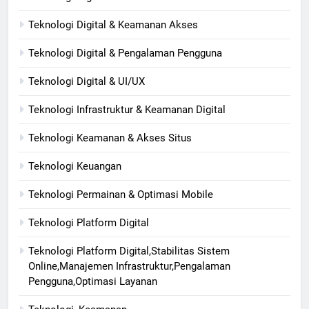
Teknologi Digital & Keamanan Akses
Teknologi Digital & Pengalaman Pengguna
Teknologi Digital & UI/UX
Teknologi Infrastruktur & Keamanan Digital
Teknologi Keamanan & Akses Situs
Teknologi Keuangan
Teknologi Permainan & Optimasi Mobile
Teknologi Platform Digital
Teknologi Platform Digital,Stabilitas Sistem
Online,Manajemen Infrastruktur,Pengalaman
Pengguna,Optimasi Layanan