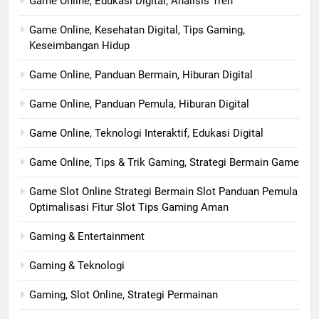
Game Online, Edukasi Digital, Analisis Tren
Game Online, Kesehatan Digital, Tips Gaming,
Keseimbangan Hidup
Game Online, Panduan Bermain, Hiburan Digital
Game Online, Panduan Pemula, Hiburan Digital
Game Online, Teknologi Interaktif, Edukasi Digital
Game Online, Tips & Trik Gaming, Strategi Bermain Game
Game Slot Online Strategi Bermain Slot Panduan Pemula
Optimalisasi Fitur Slot Tips Gaming Aman
Gaming & Entertainment
Gaming & Teknologi
Gaming, Slot Online, Strategi Permainan