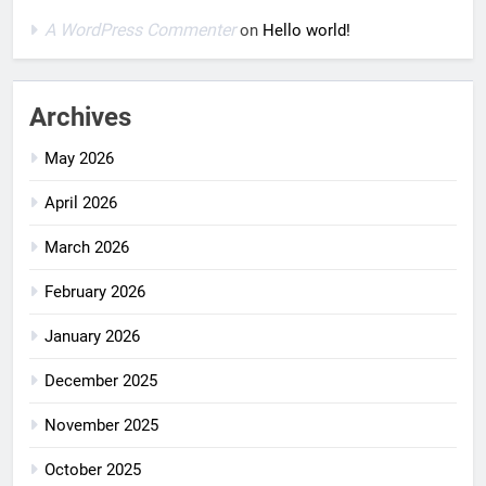
A WordPress Commenter
on
Hello world!
Archives
May 2026
April 2026
March 2026
February 2026
January 2026
December 2025
November 2025
October 2025