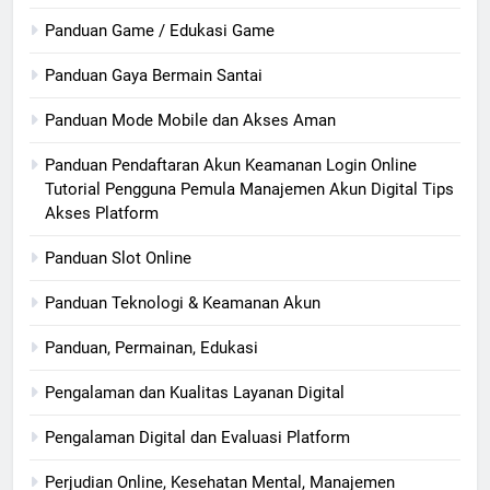
Panduan Game / Edukasi Game
Panduan Gaya Bermain Santai
Panduan Mode Mobile dan Akses Aman
Panduan Pendaftaran Akun Keamanan Login Online
Tutorial Pengguna Pemula Manajemen Akun Digital Tips
Akses Platform
Panduan Slot Online
Panduan Teknologi & Keamanan Akun
Panduan, Permainan, Edukasi
Pengalaman dan Kualitas Layanan Digital
Pengalaman Digital dan Evaluasi Platform
Perjudian Online, Kesehatan Mental, Manajemen