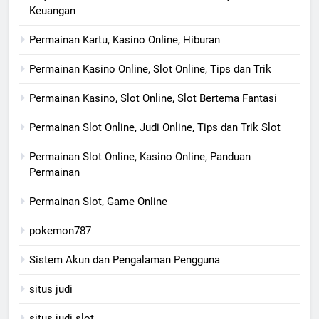
Keuangan
Permainan Kartu, Kasino Online, Hiburan
Permainan Kasino Online, Slot Online, Tips dan Trik
Permainan Kasino, Slot Online, Slot Bertema Fantasi
Permainan Slot Online, Judi Online, Tips dan Trik Slot
Permainan Slot Online, Kasino Online, Panduan
Permainan
Permainan Slot, Game Online
pokemon787
Sistem Akun dan Pengalaman Pengguna
situs judi
situs judi slot