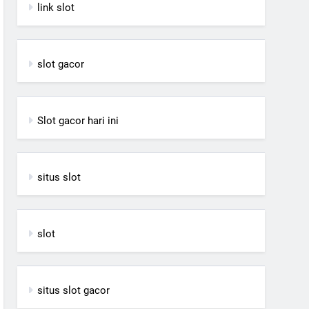
link slot
slot gacor
Slot gacor hari ini
situs slot
slot
situs slot gacor