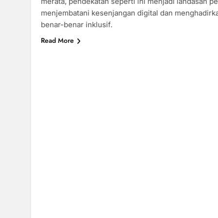
merata, pendekatan seperti ini menjadi landasan p
menjembatani kesenjangan digital dan menghadirka
benar-benar inklusif.
Read More