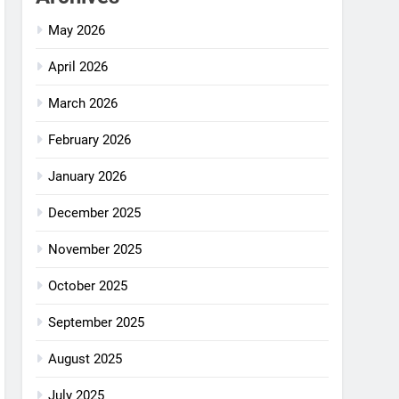
May 2026
April 2026
March 2026
February 2026
January 2026
December 2025
November 2025
October 2025
September 2025
August 2025
July 2025