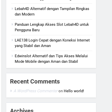
Lebah4D Alternatif dengan Tampilan Ringkas
dan Modern
Panduan Lengkap Akses Slot Lebah4D untuk
Pengguna Baru
LAE138 Login Cepat dengan Koneksi Internet
yang Stabil dan Aman
Edwinslot Alternatif dan Tips Akses Melalui
Mode Mobile dengan Aman dan Stabil
Recent Comments
A WordPress Commenter
on
Hello world!
Archives