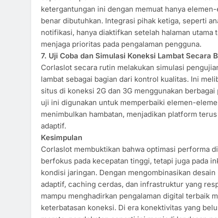
ketergantungan ini dengan memuat hanya elemen-
benar dibutuhkan. Integrasi pihak ketiga, seperti ana
notifikasi, hanya diaktifkan setelah halaman utama
menjaga prioritas pada pengalaman pengguna.
7. Uji Coba dan Simulasi Koneksi Lambat Secara 
Corlaslot secara rutin melakukan simulasi pengujia
lambat sebagai bagian dari kontrol kualitas. Ini mel
situs di koneksi 2G dan 3G menggunakan berbagai p
uji ini digunakan untuk memperbaiki elemen-elem
menimbulkan hambatan, menjadikan platform teru
adaptif.
Kesimpulan
Corlaslot membuktikan bahwa optimasi performa dig
berfokus pada kecepatan tinggi, tetapi juga pada in
kondisi jaringan. Dengan mengombinasikan desain 
adaptif, caching cerdas, dan infrastruktur yang resp
mampu menghadirkan pengalaman digital terbaik 
keterbatasan koneksi. Di era konektivitas yang be