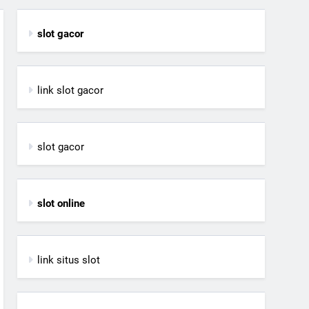
slot gacor
link slot gacor
slot gacor
slot online
link situs slot