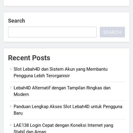
Search
SEARCH
Recent Posts
Slot Lebah4D dan Sistem Akun yang Membantu
Pengguna Lebih Terorganisir
Lebah4D Alternatif dengan Tampilan Ringkas dan
Modern
Panduan Lengkap Akses Slot Lebah4D untuk Pengguna
Baru
LAE138 Login Cepat dengan Koneksi Internet yang
Stabil dan Aman