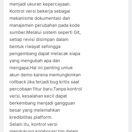
menjadi ukuran kepercayaan.
Kontrol versi bekerja sebagai
mekanisme dokumentasi dan
manajemen perubahan pada kode
sumber.Melalui sistem seperti Git,
setiap revisi disimpan dalam
bentuk riwayat sehingga
pengembang dapat melacak siapa
yang mengubah apa dan
mengapa.Hal ini penting untuk
akun demo karena memungkinkan
rollback jika terjadi bug kritis saat
percobaan fitur baru.Tanpa kontrol
versi, kesalahan kecil dapat
berkembang menjadi gangguan
besar yang melemahkan
kredibilitas platform.
Selain itu, kontrol versi
mendukung kolaborasi tim dalam