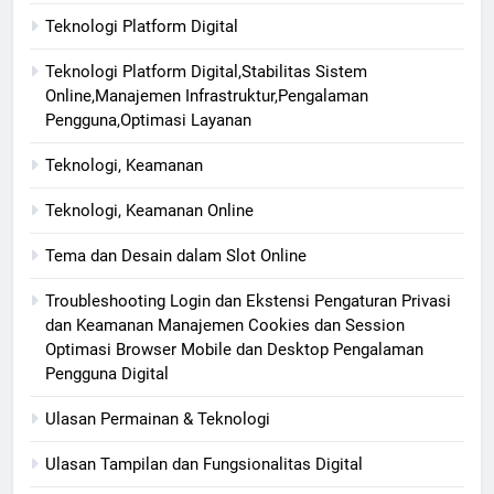
Teknologi Platform Digital
Teknologi Platform Digital,Stabilitas Sistem
Online,Manajemen Infrastruktur,Pengalaman
Pengguna,Optimasi Layanan
Teknologi, Keamanan
Teknologi, Keamanan Online
Tema dan Desain dalam Slot Online
Troubleshooting Login dan Ekstensi Pengaturan Privasi
dan Keamanan Manajemen Cookies dan Session
Optimasi Browser Mobile dan Desktop Pengalaman
Pengguna Digital
Ulasan Permainan & Teknologi
Ulasan Tampilan dan Fungsionalitas Digital