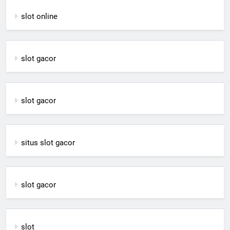
slot online
slot gacor
slot gacor
situs slot gacor
slot gacor
slot