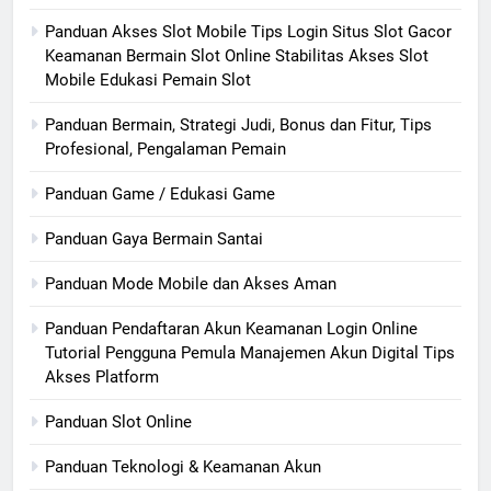
Panduan Akses Slot Mobile Tips Login Situs Slot Gacor
Keamanan Bermain Slot Online Stabilitas Akses Slot
Mobile Edukasi Pemain Slot
Panduan Bermain, Strategi Judi, Bonus dan Fitur, Tips
Profesional, Pengalaman Pemain
Panduan Game / Edukasi Game
Panduan Gaya Bermain Santai
Panduan Mode Mobile dan Akses Aman
Panduan Pendaftaran Akun Keamanan Login Online
Tutorial Pengguna Pemula Manajemen Akun Digital Tips
Akses Platform
Panduan Slot Online
Panduan Teknologi & Keamanan Akun