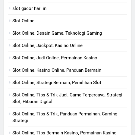
slot gacor hari ini
Slot Online
Slot Online, Desain Game, Teknologi Gaming
Slot Online, Jackpot, Kasino Online
Slot Online, Judi Online, Permainan Kasino
Slot Online, Kasino Online, Panduan Bermain
Slot Online, Strategi Bermain, Pemilihan Slot
Slot Online, Tips & Trik Judi, Game Terpercaya, Strategi
Slot, Hiburan Digital
Slot Online, Tips & Trik, Panduan Permainan, Gaming
Strategi
Slot Online, Tips Bermain Kasino, Permainan Kasino