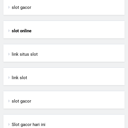
slot gacor
slot online
link situs slot
link slot
slot gacor
Slot gacor hari ini