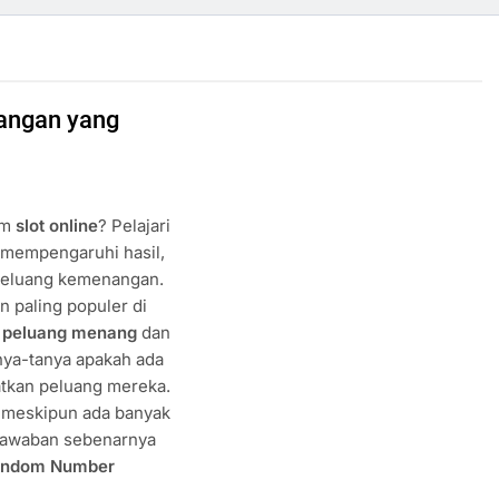
angan yang
am
slot online
? Pelajari
mempengaruhi hasil,
 peluang kemenangan.
n paling populer di
n
peluang menang
dan
anya-tanya apakah ada
atkan peluang mereka.
, meskipun ada banyak
 jawaban sebenarnya
ndom Number