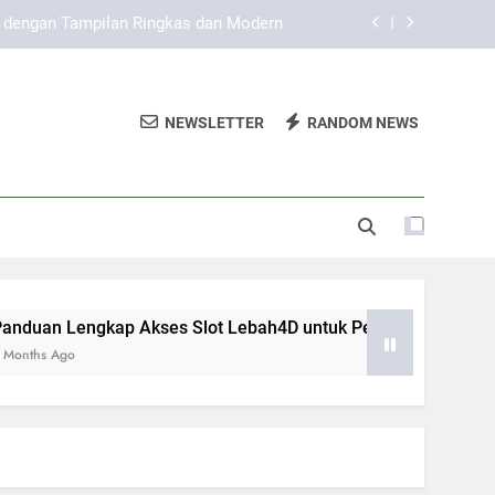
f dengan Tampilan Ringkas dan Modern
es Slot Lebah4D untuk Pengguna Baru
oneksi Internet yang Stabil dan Aman
NEWSLETTER
RANDOM NEWS
Membantu Pengguna Lebih Terorganisir
uchpad. Solusi Ergonomis Untuk Kenyamanan Anda.
f dengan Tampilan Ringkas dan Modern
es Slot Lebah4D untuk Pengguna Baru
oneksi Internet yang Stabil dan Aman
kap Akses Slot Lebah4D untuk Pengguna Baru
LAE138 
3 Months 