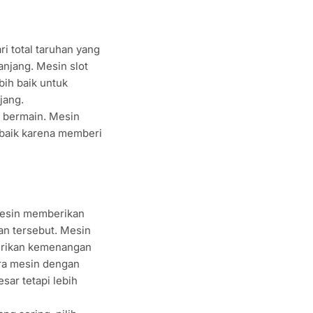
i total taruhan yang
njang. Mesin slot
ih baik untuk
jang.
 bermain. Mesin
baik karena memberi
esin memberikan
n tersebut. Mesin
erikan kemenangan
ara mesin dengan
sar tetapi lebih