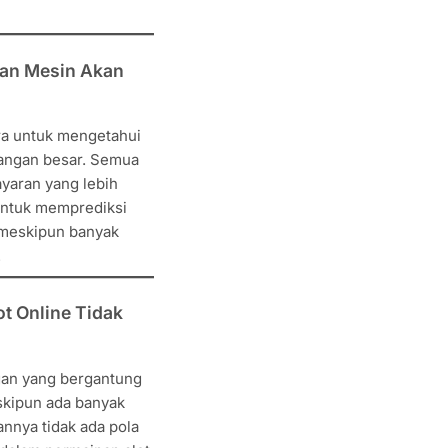
pan Mesin Akan
ara untuk mengetahui
angan besar. Semua
yaran yang lebih
 untuk memprediksi
 meskipun banyak
.
t Online Tidak
gan yang bergantung
skipun ada banyak
nnya tidak ada pola