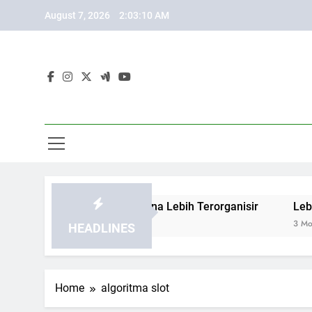
Skip
August 7, 2026
2:03:11 AM
to
content
Tas
Dapatkan 
Membantu Pengguna Lebih Terorganisir
Lebah4D Altern
3 Months Ago
HEADLINES
Home
algoritma slot