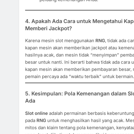
4.
Apakah Ada Cara untuk Mengetahui Ka
Memberi Jackpot?
Karena mesin slot menggunakan
RNG
, tidak ada c
kapan mesin akan memberikan jackpot atau kemen
hasilnya acak, dan mesin tidak “menyimpan” pemba
besar untuk nanti. Ini berarti bahwa tidak ada cara
kapan mesin akan memberikan pembayaran besar,
pemain percaya ada “waktu terbaik” untuk bermain
5.
Kesimpulan: Pola Kemenangan dalam Slo
Ada
Slot online
adalah permainan berbasis keberuntun
pada
RNG
untuk menghasilkan hasil yang acak. Me
mitos dan klaim tentang pola kemenangan, kenyataa