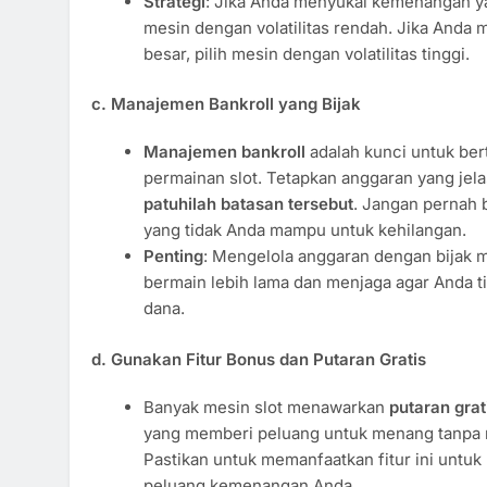
Strategi
: Jika Anda menyukai kemenangan yan
mesin dengan volatilitas rendah. Jika Anda 
besar, pilih mesin dengan volatilitas tinggi.
c. Manajemen Bankroll yang Bijak
Manajemen bankroll
adalah kunci untuk ber
permainan slot. Tetapkan anggaran yang jel
patuhilah batasan tersebut
. Jangan pernah
yang tidak Anda mampu untuk kehilangan.
Penting
: Mengelola anggaran dengan bijak
bermain lebih lama dan menjaga agar Anda t
dana.
d. Gunakan Fitur Bonus dan Putaran Gratis
Banyak mesin slot menawarkan
putaran grat
yang memberi peluang untuk menang tanpa
Pastikan untuk memanfaatkan fitur ini untu
peluang kemenangan Anda.