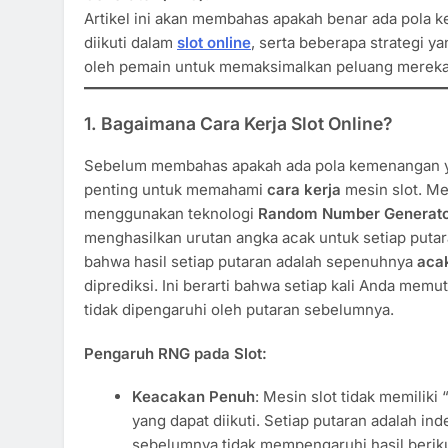
Artikel ini akan membahas apakah benar ada pola 
diikuti dalam
slot online
, serta beberapa strategi y
oleh pemain untuk memaksimalkan peluang mereka
1.
Bagaimana Cara Kerja Slot Online?
Sebelum membahas apakah ada pola kemenangan yan
penting untuk memahami
cara kerja
mesin slot. Me
menggunakan teknologi
Random Number Generato
menghasilkan urutan angka acak untuk setiap puta
bahwa hasil setiap putaran adalah sepenuhnya
aca
diprediksi. Ini berarti bahwa setiap kali Anda memu
tidak dipengaruhi oleh putaran sebelumnya.
Pengaruh RNG pada Slot:
Keacakan Penuh
: Mesin slot tidak memiliki 
yang dapat diikuti. Setiap putaran adalah ind
sebelumnya tidak mempengaruhi hasil berik