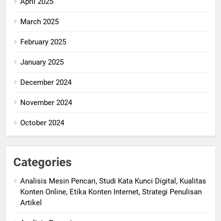
April 2025
March 2025
February 2025
January 2025
December 2024
November 2024
October 2024
Categories
Analisis Mesin Pencari, Studi Kata Kunci Digital, Kualitas
Konten Online, Etika Konten Internet, Strategi Penulisan
Artikel