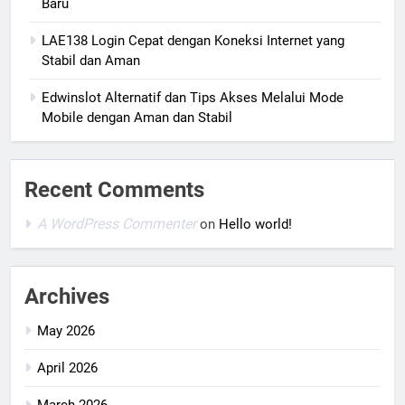
Baru
LAE138 Login Cepat dengan Koneksi Internet yang
Stabil dan Aman
Edwinslot Alternatif dan Tips Akses Melalui Mode
Mobile dengan Aman dan Stabil
Recent Comments
A WordPress Commenter
on
Hello world!
Archives
May 2026
April 2026