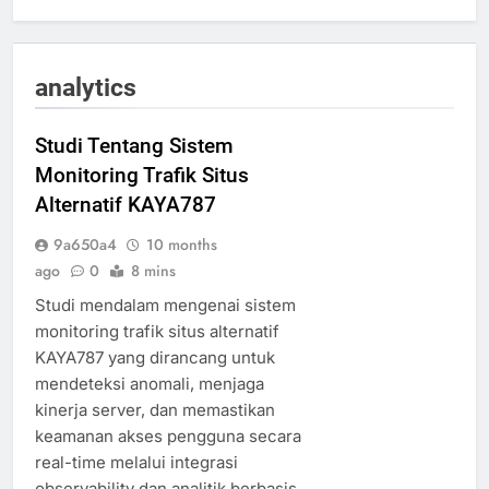
analytics
Studi Tentang Sistem
Monitoring Trafik Situs
Alternatif KAYA787
9a650a4
10 months
ago
0
8 mins
Studi mendalam mengenai sistem
monitoring trafik situs alternatif
KAYA787 yang dirancang untuk
mendeteksi anomali, menjaga
kinerja server, dan memastikan
keamanan akses pengguna secara
real-time melalui integrasi
observability dan analitik berbasis