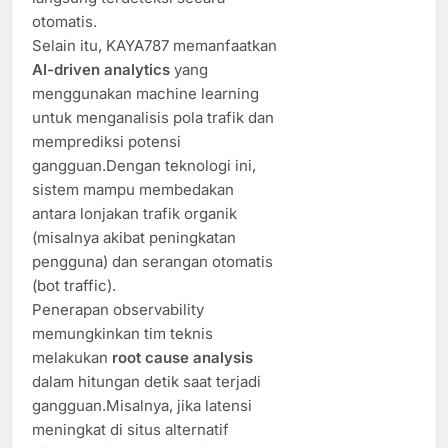
otomatis.
Selain itu, KAYA787 memanfaatkan
AI-driven analytics
yang
menggunakan machine learning
untuk menganalisis pola trafik dan
memprediksi potensi
gangguan.Dengan teknologi ini,
sistem mampu membedakan
antara lonjakan trafik organik
(misalnya akibat peningkatan
pengguna) dan serangan otomatis
(bot traffic).
Penerapan observability
memungkinkan tim teknis
melakukan
root cause analysis
dalam hitungan detik saat terjadi
gangguan.Misalnya, jika latensi
meningkat di situs alternatif