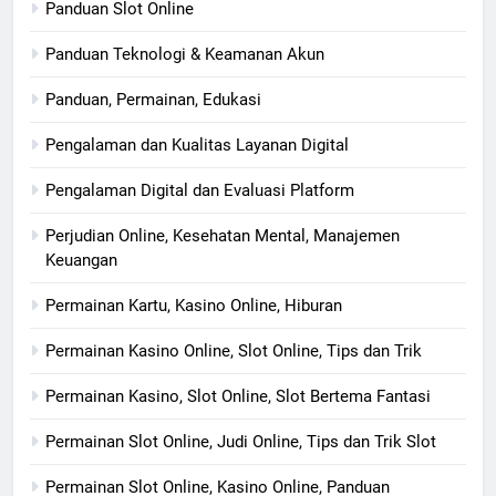
Panduan Slot Online
Panduan Teknologi & Keamanan Akun
Panduan, Permainan, Edukasi
Pengalaman dan Kualitas Layanan Digital
Pengalaman Digital dan Evaluasi Platform
Perjudian Online, Kesehatan Mental, Manajemen
Keuangan
Permainan Kartu, Kasino Online, Hiburan
Permainan Kasino Online, Slot Online, Tips dan Trik
Permainan Kasino, Slot Online, Slot Bertema Fantasi
Permainan Slot Online, Judi Online, Tips dan Trik Slot
Permainan Slot Online, Kasino Online, Panduan