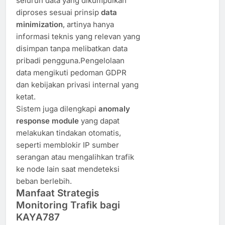
seluruh data yang dikumpulkan
diproses sesuai prinsip
data
minimization
, artinya hanya
informasi teknis yang relevan yang
disimpan tanpa melibatkan data
pribadi pengguna.Pengelolaan
data mengikuti pedoman GDPR
dan kebijakan privasi internal yang
ketat.
Sistem juga dilengkapi
anomaly
response module
yang dapat
melakukan tindakan otomatis,
seperti memblokir IP sumber
serangan atau mengalihkan trafik
ke node lain saat mendeteksi
beban berlebih.
Manfaat Strategis
Monitoring Trafik bagi
KAYA787