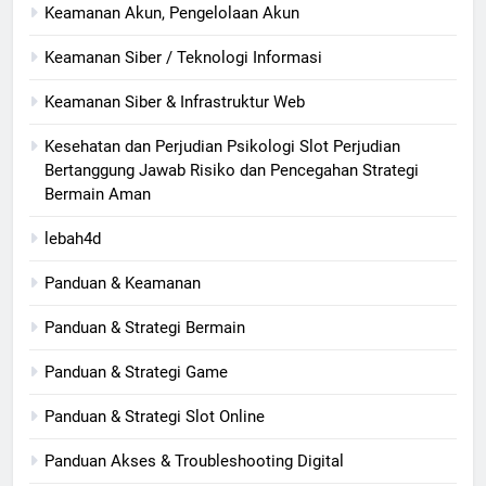
Keamanan Akun, Pengelolaan Akun
Keamanan Siber / Teknologi Informasi
Keamanan Siber & Infrastruktur Web
Kesehatan dan Perjudian Psikologi Slot Perjudian
Bertanggung Jawab Risiko dan Pencegahan Strategi
Bermain Aman
lebah4d
Panduan & Keamanan
Panduan & Strategi Bermain
Panduan & Strategi Game
Panduan & Strategi Slot Online
Panduan Akses & Troubleshooting Digital