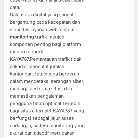
data.
Dalam era digital yang sangat
bergantung pada kecepatan dan
stabilitas layanan web, sistem
monitoring trafik
menjadi
komponen penting bagi platform
modern seperti
KAYA787.Pemantauan trafik tidak
sekadar mencatat jumlah
kunjungan, tetapi juga berperan
dalam mendeteksi serangan siber,
menjaga performa situs, dan
memastikan pengalaman
pengguna tetap optimal.Terlebih
bagi situs alternatif KAYA787 yang
berfungsi sebagai jalur akses
cadangan, sistem monitoring yang
akurat dan adaptif merupakan