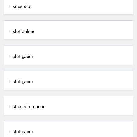
situs slot
slot online
slot gacor
slot gacor
situs slot gacor
slot gacor