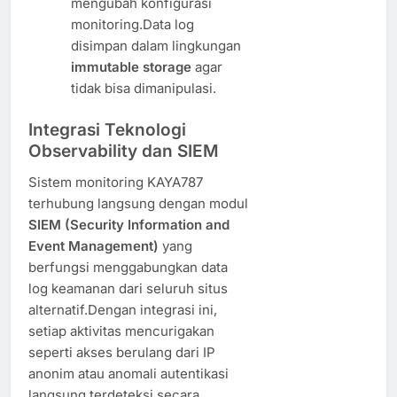
mengubah konfigurasi
monitoring.Data log
disimpan dalam lingkungan
immutable storage
agar
tidak bisa dimanipulasi.
Integrasi Teknologi
Observability dan SIEM
Sistem monitoring KAYA787
terhubung langsung dengan modul
SIEM (Security Information and
Event Management)
yang
berfungsi menggabungkan data
log keamanan dari seluruh situs
alternatif.Dengan integrasi ini,
setiap aktivitas mencurigakan
seperti akses berulang dari IP
anonim atau anomali autentikasi
langsung terdeteksi secara