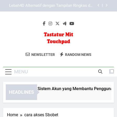
Skip
Panduan Lengkap Akses Slot Lebah4D untuk
to
Pengguna Baru
content
LAE138 Login Cepat dengan Koneksi Internet
yang Stabil dan Aman
Slot Lebah4D dan Sistem Akun yang Membantu
Pengguna Lebih Terorganisir
Lebah4D Alternatif dengan Tampilan Ringkas dan
Modern
Tastatur Mit
Dapatkan Keyboard Dengan Touchpad
Panduan Lengkap Akses Slot Lebah4D untuk
NEWSLETTER
RANDOM NEWS
Pengguna Baru
Touchpad
Yang Praktis Dari Tastatur Mit
LAE138 Login Cepat dengan Koneksi Internet
Touchpad. Solusi Ergonomis Untuk
yang Stabil dan Aman
MENU
Kenyamanan Anda.
ot Lebah4D dan Sistem Akun yang Membantu Pengguna Lebih 
HEADLINES
Months Ago
Home
cara akses Sbobet