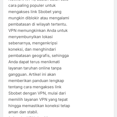
cara paling populer untuk
mengakses link Sbobet yang
mungkin diblokir atau mengalami
pembatasan di wilayah tertentu.
VPN memungkinkan Anda untuk
menyembunyikan lokasi
sebenarnya, mengenkripsi
koneksi, dan menghindari
pembatasan geografis, sehingga
Anda dapat terus menikmati
layanan taruhan online tanpa
gangguan. Artikel ini akan
memberikan panduan lengkap
tentang cara mengakses link
Sbobet dengan VPN, mulai dari
memilih layanan VPN yang tepat
hingga memastikan koneksi tetap
aman dan stabil.