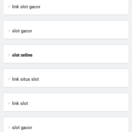
link slot gacor
slot gacor
slot online
link situs slot
link slot
slot gacor