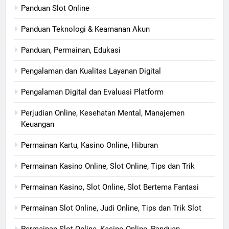
Panduan Slot Online
Panduan Teknologi & Keamanan Akun
Panduan, Permainan, Edukasi
Pengalaman dan Kualitas Layanan Digital
Pengalaman Digital dan Evaluasi Platform
Perjudian Online, Kesehatan Mental, Manajemen
Keuangan
Permainan Kartu, Kasino Online, Hiburan
Permainan Kasino Online, Slot Online, Tips dan Trik
Permainan Kasino, Slot Online, Slot Bertema Fantasi
Permainan Slot Online, Judi Online, Tips dan Trik Slot