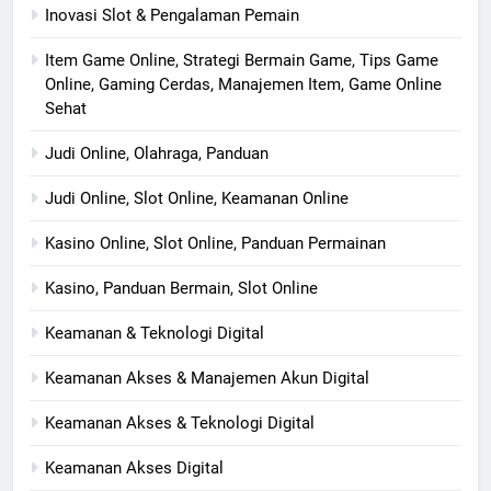
Inovasi Slot & Pengalaman Pemain
Item Game Online, Strategi Bermain Game, Tips Game
Online, Gaming Cerdas, Manajemen Item, Game Online
Sehat
Judi Online, Olahraga, Panduan
Judi Online, Slot Online, Keamanan Online
Kasino Online, Slot Online, Panduan Permainan
Kasino, Panduan Bermain, Slot Online
Keamanan & Teknologi Digital
Keamanan Akses & Manajemen Akun Digital
Keamanan Akses & Teknologi Digital
Keamanan Akses Digital