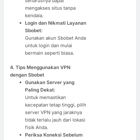
seharusnya dapat
mengakses situs tanpa
kendala.
Login dan Nikmati Layanan
Sbobet:
Gunakan akun Sbobet Anda
untuk login dan mulai
bermain seperti biasa.
4. Tips Menggunakan VPN
dengan Sbobet
Gunakan Server yang
Paling Dekat:
Untuk memastikan
kecepatan tetap tinggi, pilih
server VPN yang jaraknya
tidak terlalu jauh dari lokasi
fisik Anda.
Periksa Koneksi Sebelum