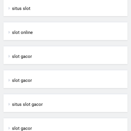
situs slot
slot online
slot gacor
slot gacor
situs slot gacor
slot gacor