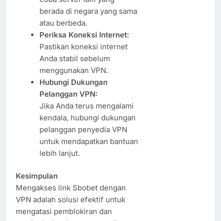
berada di negara yang sama
atau berbeda.
Periksa Koneksi Internet:
Pastikan koneksi internet
Anda stabil sebelum
menggunakan VPN.
Hubungi Dukungan
Pelanggan VPN:
Jika Anda terus mengalami
kendala, hubungi dukungan
pelanggan penyedia VPN
untuk mendapatkan bantuan
lebih lanjut.
Kesimpulan
Mengakses link Sbobet dengan
VPN adalah solusi efektif untuk
mengatasi pemblokiran dan