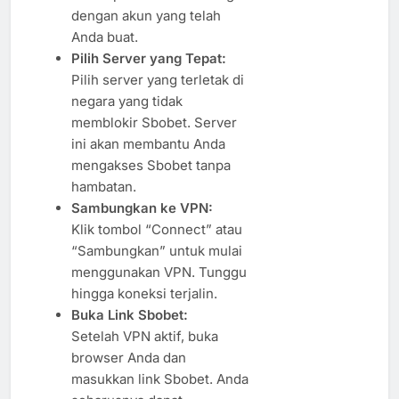
dengan akun yang telah
Anda buat.
Pilih Server yang Tepat:
Pilih server yang terletak di
negara yang tidak
memblokir Sbobet. Server
ini akan membantu Anda
mengakses Sbobet tanpa
hambatan.
Sambungkan ke VPN:
Klik tombol “Connect” atau
“Sambungkan” untuk mulai
menggunakan VPN. Tunggu
hingga koneksi terjalin.
Buka Link Sbobet:
Setelah VPN aktif, buka
browser Anda dan
masukkan link Sbobet. Anda