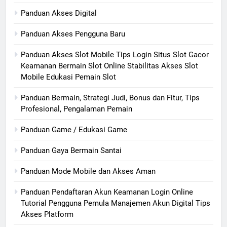
Panduan Akses Digital
Panduan Akses Pengguna Baru
Panduan Akses Slot Mobile Tips Login Situs Slot Gacor
Keamanan Bermain Slot Online Stabilitas Akses Slot
Mobile Edukasi Pemain Slot
Panduan Bermain, Strategi Judi, Bonus dan Fitur, Tips
Profesional, Pengalaman Pemain
Panduan Game / Edukasi Game
Panduan Gaya Bermain Santai
Panduan Mode Mobile dan Akses Aman
Panduan Pendaftaran Akun Keamanan Login Online
Tutorial Pengguna Pemula Manajemen Akun Digital Tips
Akses Platform