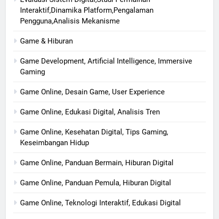
Interaktif,Dinamika Platform,Pengalaman
Pengguna,Analisis Mekanisme
Game & Hiburan
Game Development, Artificial Intelligence, Immersive
Gaming
Game Online, Desain Game, User Experience
Game Online, Edukasi Digital, Analisis Tren
Game Online, Kesehatan Digital, Tips Gaming,
Keseimbangan Hidup
Game Online, Panduan Bermain, Hiburan Digital
Game Online, Panduan Pemula, Hiburan Digital
Game Online, Teknologi Interaktif, Edukasi Digital