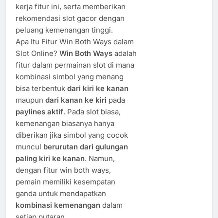
kerja fitur ini, serta memberikan
rekomendasi slot gacor dengan
peluang kemenangan tinggi.
Apa Itu Fitur Win Both Ways dalam
Slot Online?
Win Both Ways
adalah
fitur dalam permainan slot di mana
kombinasi simbol yang menang
bisa terbentuk
dari kiri ke kanan
maupun
dari kanan ke kiri
pada
paylines aktif
. Pada slot biasa,
kemenangan biasanya hanya
diberikan jika simbol yang cocok
muncul
berurutan dari gulungan
paling kiri ke kanan
. Namun,
dengan fitur win both ways,
pemain memiliki kesempatan
ganda untuk mendapatkan
kombinasi kemenangan
dalam
setiap putaran.