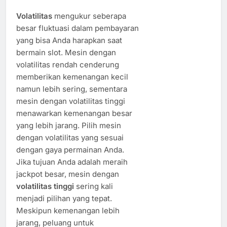
Volatilitas
mengukur seberapa
besar fluktuasi dalam pembayaran
yang bisa Anda harapkan saat
bermain slot. Mesin dengan
volatilitas rendah cenderung
memberikan kemenangan kecil
namun lebih sering, sementara
mesin dengan volatilitas tinggi
menawarkan kemenangan besar
yang lebih jarang. Pilih mesin
dengan volatilitas yang sesuai
dengan gaya permainan Anda.
Jika tujuan Anda adalah meraih
jackpot besar, mesin dengan
volatilitas tinggi
sering kali
menjadi pilihan yang tepat.
Meskipun kemenangan lebih
jarang, peluang untuk