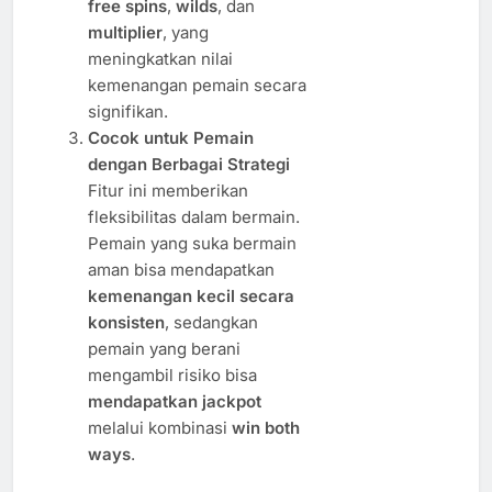
free spins
,
wilds
, dan
multiplier
, yang
meningkatkan nilai
kemenangan pemain secara
signifikan.
Cocok untuk Pemain
dengan Berbagai Strategi
Fitur ini memberikan
fleksibilitas dalam bermain.
Pemain yang suka bermain
aman bisa mendapatkan
kemenangan kecil secara
konsisten
, sedangkan
pemain yang berani
mengambil risiko bisa
mendapatkan jackpot
melalui kombinasi
win both
ways
.