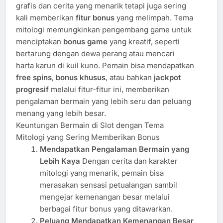
grafis dan cerita yang menarik tetapi juga sering
kali memberikan
fitur bonus
yang melimpah. Tema
mitologi memungkinkan pengembang game untuk
menciptakan
bonus game
yang kreatif, seperti
bertarung dengan dewa perang atau mencari
harta karun di kuil kuno. Pemain bisa mendapatkan
free spins
,
bonus khusus
, atau bahkan
jackpot
progresif
melalui fitur-fitur ini, memberikan
pengalaman bermain yang lebih seru dan peluang
menang yang lebih besar.
Keuntungan Bermain di Slot dengan Tema
Mitologi yang Sering Memberikan Bonus
Mendapatkan Pengalaman Bermain yang
Lebih Kaya
Dengan cerita dan karakter
mitologi yang menarik, pemain bisa
merasakan sensasi petualangan sambil
mengejar kemenangan besar melalui
berbagai fitur bonus yang ditawarkan.
Peluang Mendapatkan Kemenangan Besar