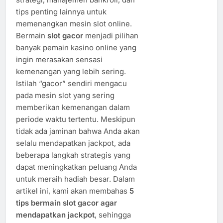
tips penting lainnya untuk
memenangkan mesin slot online.
Bermain
slot gacor
menjadi pilihan
banyak pemain kasino online yang
ingin merasakan sensasi
kemenangan yang lebih sering.
Istilah “gacor” sendiri mengacu
pada mesin slot yang sering
memberikan kemenangan dalam
periode waktu tertentu. Meskipun
tidak ada jaminan bahwa Anda akan
selalu mendapatkan jackpot, ada
beberapa langkah strategis yang
dapat meningkatkan peluang Anda
untuk meraih hadiah besar. Dalam
artikel ini, kami akan membahas
5
tips bermain slot gacor agar
mendapatkan jackpot
, sehingga