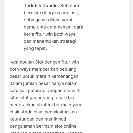
Terlebih Dahulu:
Sebelum
bermain dengan uang asli,
coba game dalam versi
demo untuk memahami cara
kerja fitur win both ways
dan menentukan strategi
yang tepat.
Kesimpulan Slot dengan fitur win
both ways memberikan peluang
besar untuk meraih kemenangan
dalam jumlah besar hanya dalam
satu kali putaran. Dengan memilih
situs slot gacor yang tepat dan
menerapkan strategi bermain yang
bijak, Anda bisa memaksimalkan
keuntungan dan menikmati
pengalaman bermain slot online