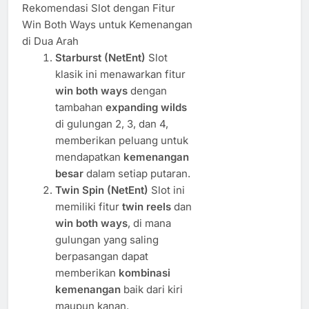
Rekomendasi Slot dengan Fitur
Win Both Ways untuk Kemenangan
di Dua Arah
Starburst (NetEnt)
Slot
klasik ini menawarkan fitur
win both ways
dengan
tambahan
expanding wilds
di gulungan 2, 3, dan 4,
memberikan peluang untuk
mendapatkan
kemenangan
besar
dalam setiap putaran.
Twin Spin (NetEnt)
Slot ini
memiliki fitur
twin reels
dan
win both ways
, di mana
gulungan yang saling
berpasangan dapat
memberikan
kombinasi
kemenangan
baik dari kiri
maupun kanan.