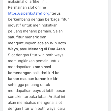
maksimal di artikel ini!
Permainan slot online
https://sipafikotafef.org/
terus
berkembang dengan berbagai fitur
inovatif untuk meningkatkan
peluang menang pemain. Salah
satu fitur menarik dan
menguntungkan adalah
Win Both
Ways
, atau
Menang di Dua Arah
.
Slot dengan fitur win both ways
memungkinkan pemain untuk
mendapatkan
kombinasi
kemenangan
baik dari
kiri ke
kanan
maupun
kanan ke kiri
,
sehingga peluang untuk
mendapatkan
payout
lebih besar
semakin terbuka lebar. Artikel ini
akan membahas mengenai slot
dengan fitur win both ways, cara