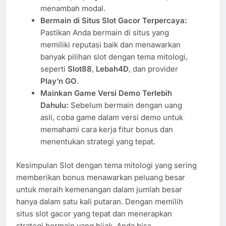
menambah modal.
Bermain di Situs Slot Gacor Terpercaya:
Pastikan Anda bermain di situs yang
memiliki reputasi baik dan menawarkan
banyak pilihan slot dengan tema mitologi,
seperti
Slot88
,
Lebah4D
, dan provider
Play’n GO
.
Mainkan Game Versi Demo Terlebih
Dahulu:
Sebelum bermain dengan uang
asli, coba game dalam versi demo untuk
memahami cara kerja fitur bonus dan
menentukan strategi yang tepat.
Kesimpulan Slot dengan tema mitologi yang sering
memberikan bonus menawarkan peluang besar
untuk meraih kemenangan dalam jumlah besar
hanya dalam satu kali putaran. Dengan memilih
situs slot gacor yang tepat dan menerapkan
strategi bermain yang bijak, Anda bisa