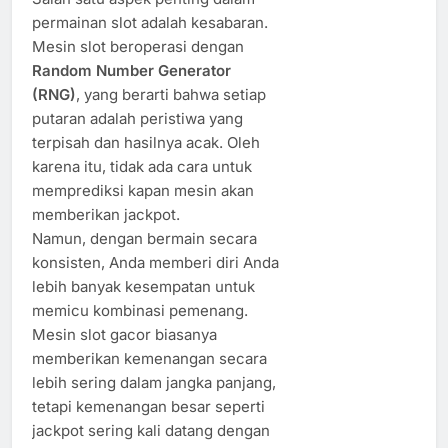
permainan slot adalah kesabaran.
Mesin slot beroperasi dengan
Random Number Generator
(RNG)
, yang berarti bahwa setiap
putaran adalah peristiwa yang
terpisah dan hasilnya acak. Oleh
karena itu, tidak ada cara untuk
memprediksi kapan mesin akan
memberikan jackpot.
Namun, dengan bermain secara
konsisten, Anda memberi diri Anda
lebih banyak kesempatan untuk
memicu kombinasi pemenang.
Mesin slot gacor biasanya
memberikan kemenangan secara
lebih sering dalam jangka panjang,
tetapi kemenangan besar seperti
jackpot sering kali datang dengan