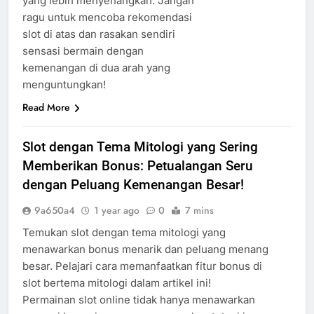
yang lebih menyenangkan. Jangan
ragu untuk mencoba rekomendasi
slot di atas dan rasakan sendiri
sensasi bermain dengan
kemenangan di dua arah yang
menguntungkan!
Read More
Slot dengan Tema Mitologi yang Sering
Memberikan Bonus: Petualangan Seru
dengan Peluang Kemenangan Besar!
9a650a4
1 year ago
0
7 mins
Temukan slot dengan tema mitologi yang
menawarkan bonus menarik dan peluang menang
besar. Pelajari cara memanfaatkan fitur bonus di
slot bertema mitologi dalam artikel ini!
Permainan slot online tidak hanya menawarkan