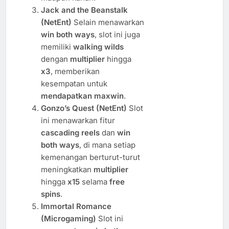
Jack and the Beanstalk
(NetEnt)
Selain menawarkan
win both ways
, slot ini juga
memiliki
walking wilds
dengan
multiplier
hingga
x3
, memberikan
kesempatan untuk
mendapatkan maxwin
.
Gonzo’s Quest (NetEnt)
Slot
ini menawarkan fitur
cascading reels
dan
win
both ways
, di mana setiap
kemenangan berturut-turut
meningkatkan
multiplier
hingga
x15
selama
free
spins
.
Immortal Romance
(Microgaming)
Slot ini