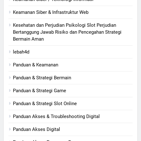
Keamanan Siber & Infrastruktur Web
Kesehatan dan Perjudian Psikologi Slot Perjudian
Bertanggung Jawab Risiko dan Pencegahan Strategi
Bermain Aman
lebah4d
Panduan & Keamanan
Panduan & Strategi Bermain
Panduan & Strategi Game
Panduan & Strategi Slot Online
Panduan Akses & Troubleshooting Digital
Panduan Akses Digital