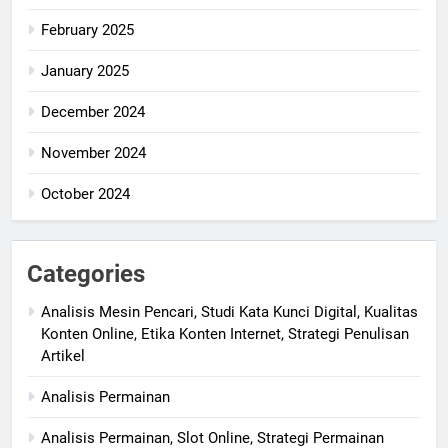
February 2025
January 2025
December 2024
November 2024
October 2024
Categories
Analisis Mesin Pencari, Studi Kata Kunci Digital, Kualitas
Konten Online, Etika Konten Internet, Strategi Penulisan
Artikel
Analisis Permainan
Analisis Permainan, Slot Online, Strategi Permainan