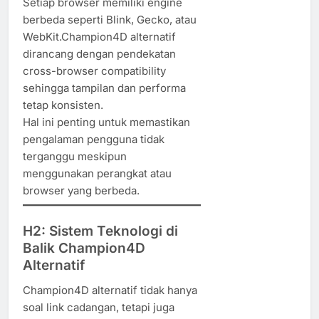
Setiap browser memiliki engine
berbeda seperti Blink, Gecko, atau
WebKit.Champion4D alternatif
dirancang dengan pendekatan
cross-browser compatibility
sehingga tampilan dan performa
tetap konsisten.
Hal ini penting untuk memastikan
pengalaman pengguna tidak
terganggu meskipun
menggunakan perangkat atau
browser yang berbeda.
H2: Sistem Teknologi di
Balik Champion4D
Alternatif
Champion4D alternatif tidak hanya
soal link cadangan, tetapi juga