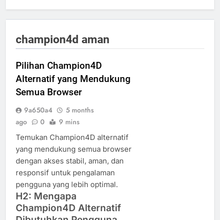
champion4d aman
Pilihan Champion4D
Alternatif yang Mendukung
Semua Browser
9a650a4
5 months
ago
0
9 mins
Temukan Champion4D alternatif
yang mendukung semua browser
dengan akses stabil, aman, dan
responsif untuk pengalaman
pengguna yang lebih optimal.
H2: Mengapa
Champion4D Alternatif
Dibutuhkan Pengguna