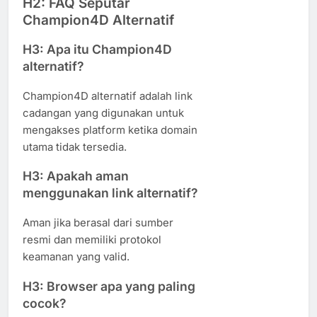
H2: FAQ Seputar
Champion4D Alternatif
H3: Apa itu Champion4D
alternatif?
Champion4D alternatif adalah link
cadangan yang digunakan untuk
mengakses platform ketika domain
utama tidak tersedia.
H3: Apakah aman
menggunakan link alternatif?
Aman jika berasal dari sumber
resmi dan memiliki protokol
keamanan yang valid.
H3: Browser apa yang paling
cocok?