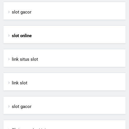
slot gacor
slot online
link situs slot
link slot
slot gacor