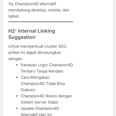
Ya, Champion4D alternatif
mendukung desktop, mobile, dan
tablet.
H2: Internal Linking
Suggestion
Untuk memperkuat cluster SEO,
artikel ini dapat dihubungkan
dengan:
Panduan Login Champion4D
Terbaru Tanpa Kendala
Cara Mengatasi
Champion4D Tidak Bisa
Diakses
Champion4D Resmi dengan
Sistem Server Stabil
Update Champion4D
Alternatif Hari Ini