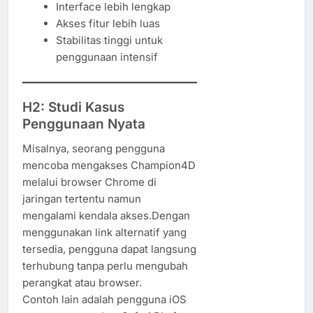
Interface lebih lengkap
Akses fitur lebih luas
Stabilitas tinggi untuk
penggunaan intensif
H2: Studi Kasus
Penggunaan Nyata
Misalnya, seorang pengguna
mencoba mengakses Champion4D
melalui browser Chrome di
jaringan tertentu namun
mengalami kendala akses.Dengan
menggunakan link alternatif yang
tersedia, pengguna dapat langsung
terhubung tanpa perlu mengubah
perangkat atau browser.
Contoh lain adalah pengguna iOS