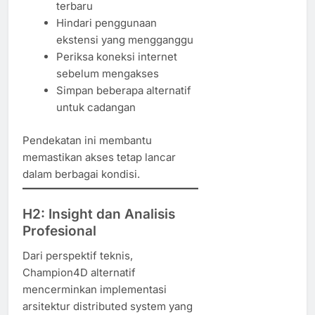
terbaru
Hindari penggunaan
ekstensi yang mengganggu
Periksa koneksi internet
sebelum mengakses
Simpan beberapa alternatif
untuk cadangan
Pendekatan ini membantu
memastikan akses tetap lancar
dalam berbagai kondisi.
H2: Insight dan Analisis
Profesional
Dari perspektif teknis,
Champion4D alternatif
mencerminkan implementasi
arsitektur distributed system yang