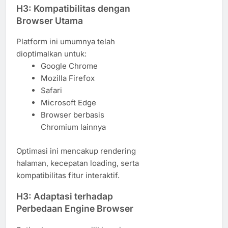
H3: Kompatibilitas dengan
Browser Utama
Platform ini umumnya telah
dioptimalkan untuk:
Google Chrome
Mozilla Firefox
Safari
Microsoft Edge
Browser berbasis
Chromium lainnya
Optimasi ini mencakup rendering
halaman, kecepatan loading, serta
kompatibilitas fitur interaktif.
H3: Adaptasi terhadap
Perbedaan Engine Browser