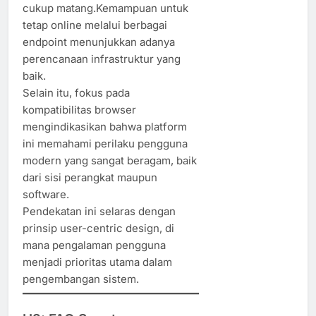
cukup matang.Kemampuan untuk
tetap online melalui berbagai
endpoint menunjukkan adanya
perencanaan infrastruktur yang
baik.
Selain itu, fokus pada
kompatibilitas browser
mengindikasikan bahwa platform
ini memahami perilaku pengguna
modern yang sangat beragam, baik
dari sisi perangkat maupun
software.
Pendekatan ini selaras dengan
prinsip user-centric design, di
mana pengalaman pengguna
menjadi prioritas utama dalam
pengembangan sistem.