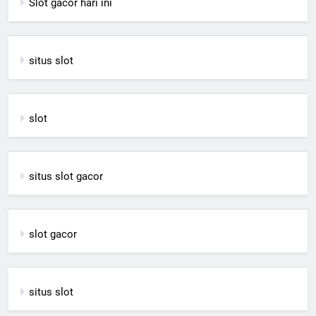
Slot gacor hari ini
situs slot
slot
situs slot gacor
slot gacor
situs slot