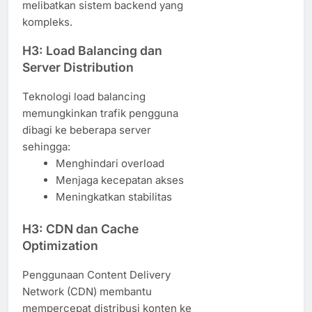
melibatkan sistem backend yang
kompleks.
H3: Load Balancing dan
Server Distribution
Teknologi load balancing
memungkinkan trafik pengguna
dibagi ke beberapa server
sehingga:
Menghindari overload
Menjaga kecepatan akses
Meningkatkan stabilitas
H3: CDN dan Cache
Optimization
Penggunaan Content Delivery
Network (CDN) membantu
mempercepat distribusi konten ke