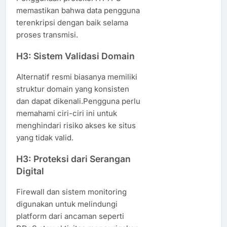
memastikan bahwa data pengguna
terenkripsi dengan baik selama
proses transmisi.
H3: Sistem Validasi Domain
Alternatif resmi biasanya memiliki
struktur domain yang konsisten
dan dapat dikenali.Pengguna perlu
memahami ciri-ciri ini untuk
menghindari risiko akses ke situs
yang tidak valid.
H3: Proteksi dari Serangan
Digital
Firewall dan sistem monitoring
digunakan untuk melindungi
platform dari ancaman seperti