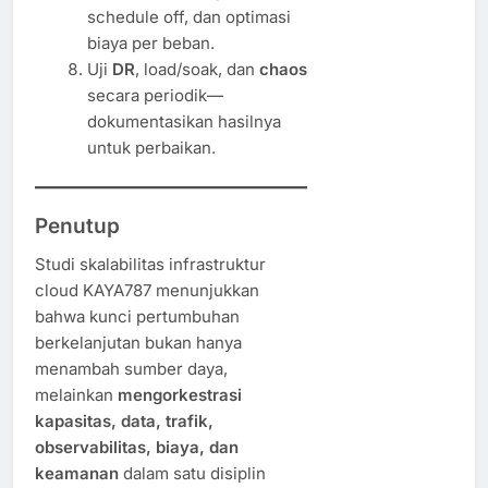
schedule off, dan optimasi
biaya per beban.
Uji
DR
, load/soak, dan
chaos
secara periodik—
dokumentasikan hasilnya
untuk perbaikan.
Penutup
Studi skalabilitas infrastruktur
cloud KAYA787 menunjukkan
bahwa kunci pertumbuhan
berkelanjutan bukan hanya
menambah sumber daya,
melainkan
mengorkestrasi
kapasitas, data, trafik,
observabilitas, biaya, dan
keamanan
dalam satu disiplin