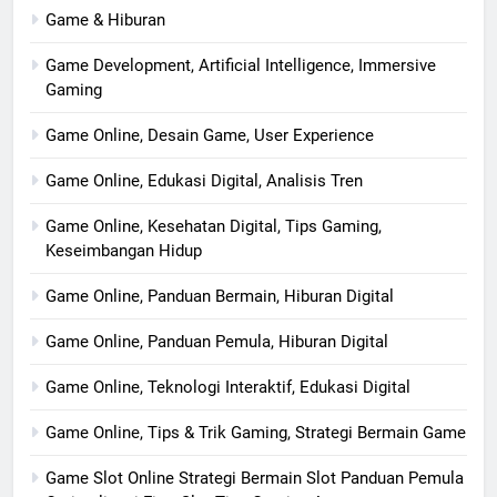
Game & Hiburan
Game Development, Artificial Intelligence, Immersive
Gaming
Game Online, Desain Game, User Experience
Game Online, Edukasi Digital, Analisis Tren
Game Online, Kesehatan Digital, Tips Gaming,
Keseimbangan Hidup
Game Online, Panduan Bermain, Hiburan Digital
Game Online, Panduan Pemula, Hiburan Digital
Game Online, Teknologi Interaktif, Edukasi Digital
Game Online, Tips & Trik Gaming, Strategi Bermain Game
Game Slot Online Strategi Bermain Slot Panduan Pemula