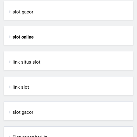
slot gacor
slot online
link situs slot
link slot
slot gacor