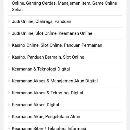
Online, Gaming Cerdas, Manajemen Item, Game Online
Sehat
Judi Online, Olahraga, Panduan
Judi Online, Slot Online, Keamanan Online
Kasino Online, Slot Online, Panduan Permainan
Kasino, Panduan Bermain, Slot Online
Keamanan & Teknologi Digital
Keamanan Akses & Manajemen Akun Digital
Keamanan Akses & Teknologi Digital
Keamanan Akses Digital
Keamanan Akun, Pengelolaan Akun
Keamanan Siber / Teknologi Informasi