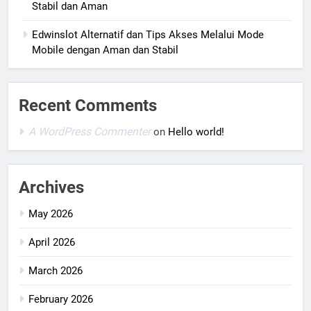
Stabil dan Aman
Edwinslot Alternatif dan Tips Akses Melalui Mode
Mobile dengan Aman dan Stabil
Recent Comments
A WordPress Commenter
on
Hello world!
Archives
May 2026
April 2026
March 2026
February 2026