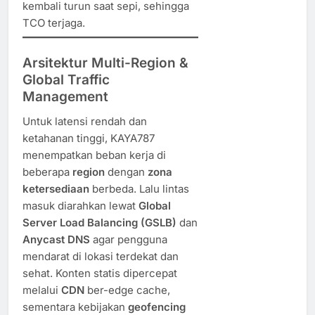
kembali turun saat sepi, sehingga
TCO terjaga.
Arsitektur Multi-Region &
Global Traffic
Management
Untuk latensi rendah dan
ketahanan tinggi, KAYA787
menempatkan beban kerja di
beberapa
region
dengan
zona
ketersediaan
berbeda. Lalu lintas
masuk diarahkan lewat
Global
Server Load Balancing (GSLB)
dan
Anycast DNS
agar pengguna
mendarat di lokasi terdekat dan
sehat. Konten statis dipercepat
melalui
CDN
ber-edge cache,
sementara kebijakan
geofencing