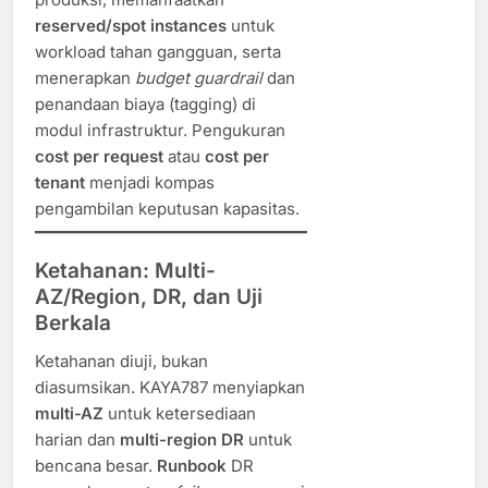
reserved/spot instances
untuk
workload tahan gangguan, serta
menerapkan
budget guardrail
dan
penandaan biaya (tagging) di
modul infrastruktur. Pengukuran
cost per request
atau
cost per
tenant
menjadi kompas
pengambilan keputusan kapasitas.
Ketahanan: Multi-
AZ/Region, DR, dan Uji
Berkala
Ketahanan diuji, bukan
diasumsikan. KAYA787 menyiapkan
multi-AZ
untuk ketersediaan
harian dan
multi-region DR
untuk
bencana besar.
Runbook
DR