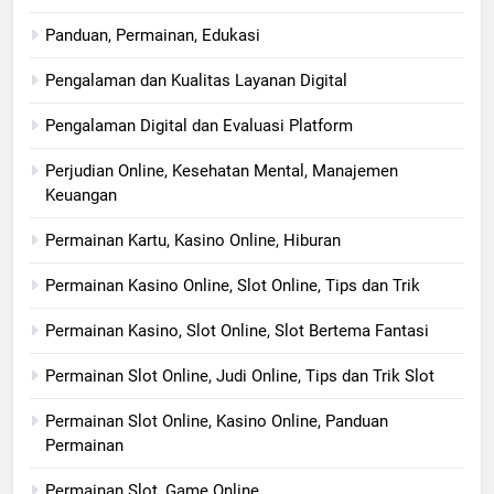
Panduan, Permainan, Edukasi
Pengalaman dan Kualitas Layanan Digital
Pengalaman Digital dan Evaluasi Platform
Perjudian Online, Kesehatan Mental, Manajemen
Keuangan
Permainan Kartu, Kasino Online, Hiburan
Permainan Kasino Online, Slot Online, Tips dan Trik
Permainan Kasino, Slot Online, Slot Bertema Fantasi
Permainan Slot Online, Judi Online, Tips dan Trik Slot
Permainan Slot Online, Kasino Online, Panduan
Permainan
Permainan Slot, Game Online