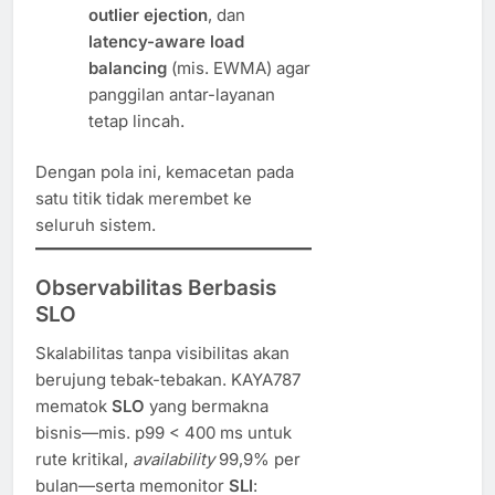
outlier ejection
, dan
latency-aware load
balancing
(mis. EWMA) agar
panggilan antar-layanan
tetap lincah.
Dengan pola ini, kemacetan pada
satu titik tidak merembet ke
seluruh sistem.
Observabilitas Berbasis
SLO
Skalabilitas tanpa visibilitas akan
berujung tebak-tebakan. KAYA787
mematok
SLO
yang bermakna
bisnis—mis. p99 < 400 ms untuk
rute kritikal,
availability
99,9% per
bulan—serta memonitor
SLI
: