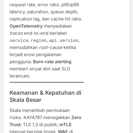
request rate, error ratio, p95/p99
latency, saturation, queue depth,
replication lag, dan cache hit ratio.
OpenTelemetry
menyediakan
traces
end-to-end berlabel
,
,
,
service
region
api.version
memudahkan
root-cause
ketika
terjadi erosi pengalaman
pengguna.
Burn-rate alerting
memberi sinyal dini saat SLO
terancam.
Keamanan & Kepatuhan di
Skala Besar
Skala menambah permukaan
risiko. KAYA787 menegakkan
Zero
Trust
: TLS 1.3 di publik,
mTLS
internal bernilai tinggi,
WAF
di