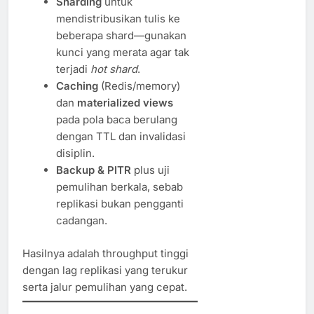
Sharding
untuk
mendistribusikan tulis ke
beberapa shard—gunakan
kunci yang merata agar tak
terjadi
hot shard
.
Caching
(Redis/memory)
dan
materialized views
pada pola baca berulang
dengan TTL dan invalidasi
disiplin.
Backup & PITR
plus uji
pemulihan berkala, sebab
replikasi bukan pengganti
cadangan.
Hasilnya adalah throughput tinggi
dengan lag replikasi yang terukur
serta jalur pemulihan yang cepat.