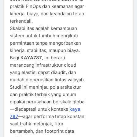
praktik FinOps dan keamanan agar
kinerja, biaya, dan keandalan tetap
terkendali.
Skalabilitas adalah kemampuan
sistem untuk tumbuh mengikuti
permintaan tanpa mengorbankan
kinerja, stabilitas, maupun biaya.
Bagi
KAYA787
, ini berarti
merancang infrastruktur cloud
yang elastis, dapat diaudit, dan
mudah dioperasikan lintas wilayah.
Studi ini meninjau pola arsitektur
dan praktik terbaik yang umum
dipakai perusahaan berskala global
—diadaptasi untuk konteks
kaya
787
—agar performa tetap konstan
saat trafik melonjak, fitur
bertambah, dan footprint data