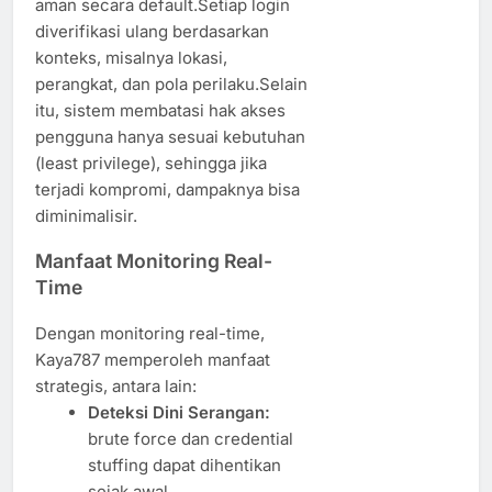
aman secara default.Setiap login
diverifikasi ulang berdasarkan
konteks, misalnya lokasi,
perangkat, dan pola perilaku.Selain
itu, sistem membatasi hak akses
pengguna hanya sesuai kebutuhan
(least privilege), sehingga jika
terjadi kompromi, dampaknya bisa
diminimalisir.
Manfaat Monitoring Real-
Time
Dengan monitoring real-time,
Kaya787 memperoleh manfaat
strategis, antara lain:
Deteksi Dini Serangan:
brute force dan credential
stuffing dapat dihentikan
sejak awal.