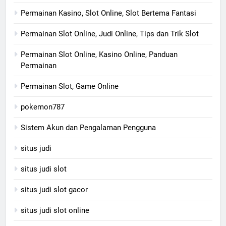
Permainan Kasino, Slot Online, Slot Bertema Fantasi
Permainan Slot Online, Judi Online, Tips dan Trik Slot
Permainan Slot Online, Kasino Online, Panduan
Permainan
Permainan Slot, Game Online
pokemon787
Sistem Akun dan Pengalaman Pengguna
situs judi
situs judi slot
situs judi slot gacor
situs judi slot online