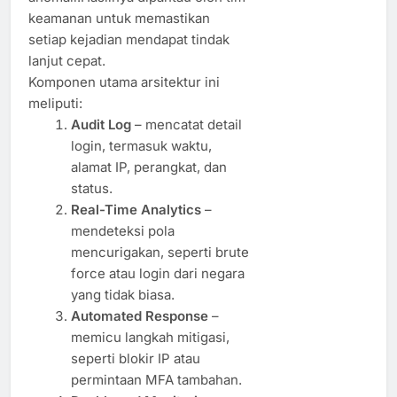
keamanan untuk memastikan
setiap kejadian mendapat tindak
lanjut cepat.
Komponen utama arsitektur ini
meliputi:
Audit Log
– mencatat detail
login, termasuk waktu,
alamat IP, perangkat, dan
status.
Real-Time Analytics
–
mendeteksi pola
mencurigakan, seperti brute
force atau login dari negara
yang tidak biasa.
Automated Response
–
memicu langkah mitigasi,
seperti blokir IP atau
permintaan MFA tambahan.