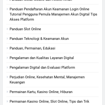
Panduan Pendaftaran Akun Keamanan Login Online
Tutorial Pengguna Pemula Manajemen Akun Digital Tips
Akses Platform
Panduan Slot Online
Panduan Teknologi & Keamanan Akun
Panduan, Permainan, Edukasi
Pengalaman dan Kualitas Layanan Digital
Pengalaman Digital dan Evaluasi Platform
Perjudian Online, Kesehatan Mental, Manajemen
Keuangan
Permainan Kartu, Kasino Online, Hiburan
Permainan Kasino Online, Slot Online, Tips dan Trik