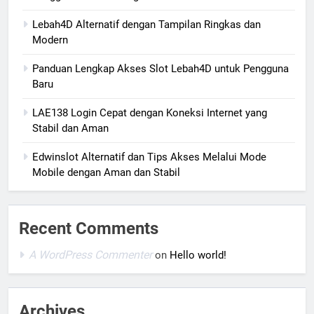
Lebah4D Alternatif dengan Tampilan Ringkas dan
Modern
Panduan Lengkap Akses Slot Lebah4D untuk Pengguna
Baru
LAE138 Login Cepat dengan Koneksi Internet yang
Stabil dan Aman
Edwinslot Alternatif dan Tips Akses Melalui Mode
Mobile dengan Aman dan Stabil
Recent Comments
A WordPress Commenter
on
Hello world!
Archives