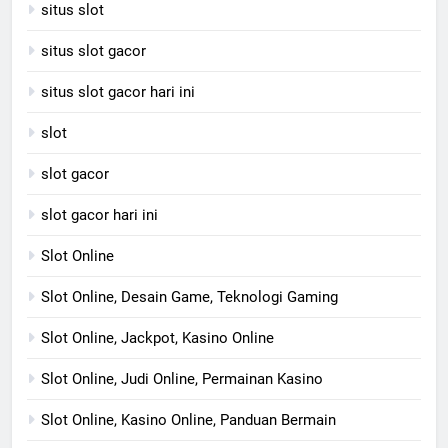
situs slot
situs slot gacor
situs slot gacor hari ini
slot
slot gacor
slot gacor hari ini
Slot Online
Slot Online, Desain Game, Teknologi Gaming
Slot Online, Jackpot, Kasino Online
Slot Online, Judi Online, Permainan Kasino
Slot Online, Kasino Online, Panduan Bermain