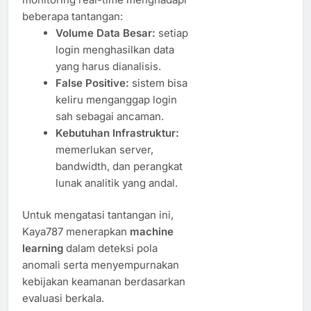
beberapa tantangan:
Volume Data Besar:
setiap
login menghasilkan data
yang harus dianalisis.
False Positive:
sistem bisa
keliru menganggap login
sah sebagai ancaman.
Kebutuhan Infrastruktur:
memerlukan server,
bandwidth, dan perangkat
lunak analitik yang andal.
Untuk mengatasi tantangan ini,
Kaya787 menerapkan
machine
learning
dalam deteksi pola
anomali serta menyempurnakan
kebijakan keamanan berdasarkan
evaluasi berkala.