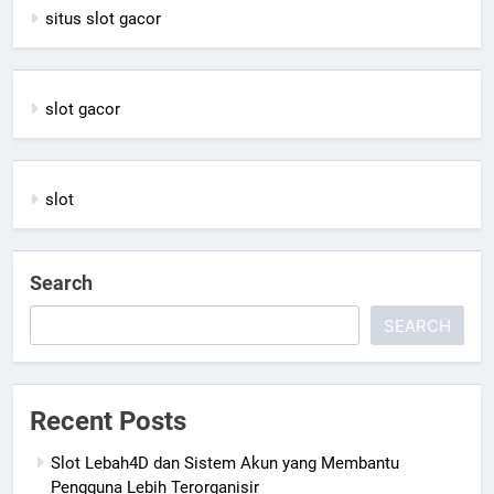
situs slot gacor
slot gacor
slot
Search
SEARCH
Recent Posts
Slot Lebah4D dan Sistem Akun yang Membantu
Pengguna Lebih Terorganisir