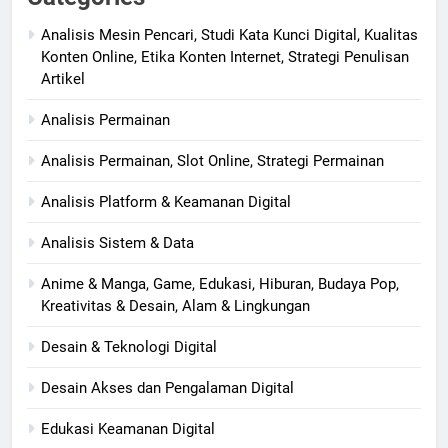
Analisis Mesin Pencari, Studi Kata Kunci Digital, Kualitas
Konten Online, Etika Konten Internet, Strategi Penulisan
Artikel
Analisis Permainan
Analisis Permainan, Slot Online, Strategi Permainan
Analisis Platform & Keamanan Digital
Analisis Sistem & Data
Anime & Manga, Game, Edukasi, Hiburan, Budaya Pop,
Kreativitas & Desain, Alam & Lingkungan
Desain & Teknologi Digital
Desain Akses dan Pengalaman Digital
Edukasi Keamanan Digital