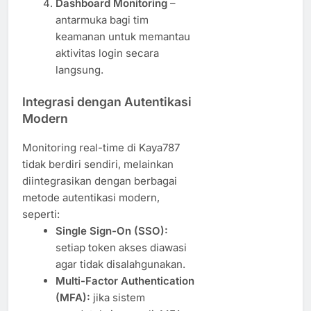
Dashboard Monitoring
–
antarmuka bagi tim
keamanan untuk memantau
aktivitas login secara
langsung.
Integrasi dengan Autentikasi
Modern
Monitoring real-time di Kaya787
tidak berdiri sendiri, melainkan
diintegrasikan dengan berbagai
metode autentikasi modern,
seperti:
Single Sign-On (SSO):
setiap token akses diawasi
agar tidak disalahgunakan.
Multi-Factor Authentication
(MFA):
jika sistem