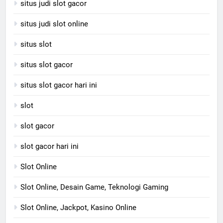
situs judi slot gacor
situs judi slot online
situs slot
situs slot gacor
situs slot gacor hari ini
slot
slot gacor
slot gacor hari ini
Slot Online
Slot Online, Desain Game, Teknologi Gaming
Slot Online, Jackpot, Kasino Online