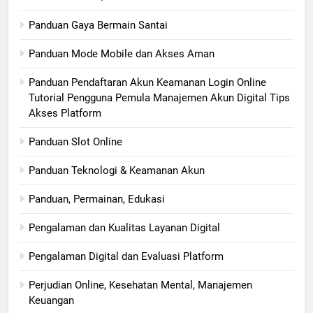
Panduan Gaya Bermain Santai
Panduan Mode Mobile dan Akses Aman
Panduan Pendaftaran Akun Keamanan Login Online
Tutorial Pengguna Pemula Manajemen Akun Digital Tips
Akses Platform
Panduan Slot Online
Panduan Teknologi & Keamanan Akun
Panduan, Permainan, Edukasi
Pengalaman dan Kualitas Layanan Digital
Pengalaman Digital dan Evaluasi Platform
Perjudian Online, Kesehatan Mental, Manajemen
Keuangan