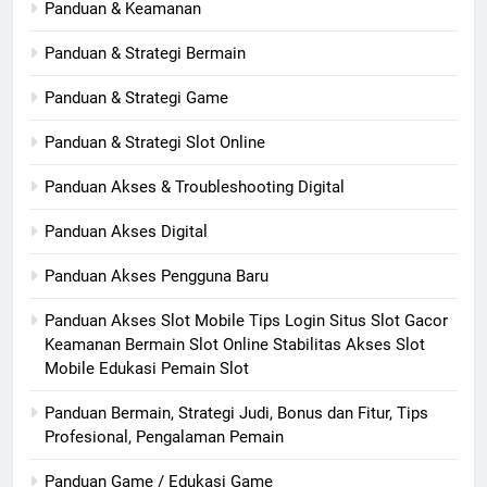
Panduan & Keamanan
Panduan & Strategi Bermain
Panduan & Strategi Game
Panduan & Strategi Slot Online
Panduan Akses & Troubleshooting Digital
Panduan Akses Digital
Panduan Akses Pengguna Baru
Panduan Akses Slot Mobile Tips Login Situs Slot Gacor
Keamanan Bermain Slot Online Stabilitas Akses Slot
Mobile Edukasi Pemain Slot
Panduan Bermain, Strategi Judi, Bonus dan Fitur, Tips
Profesional, Pengalaman Pemain
Panduan Game / Edukasi Game