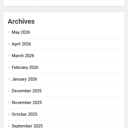
Archives
May 2026
April 2026
March 2026
February 2026
January 2026
December 2025
November 2025
October 2025
September 2025