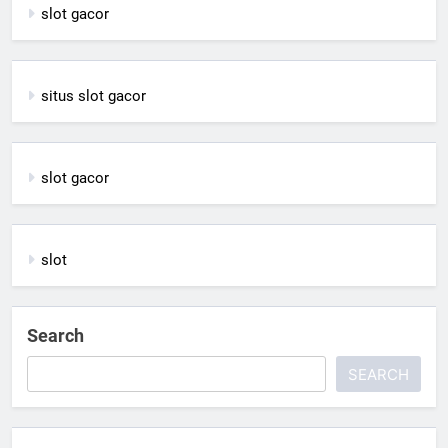
slot gacor
situs slot gacor
slot gacor
slot
Search
SEARCH