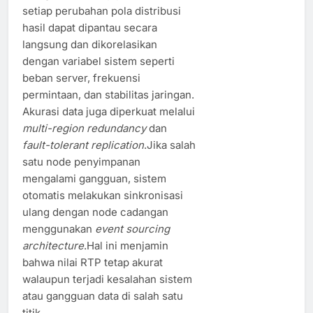
setiap perubahan pola distribusi
hasil dapat dipantau secara
langsung dan dikorelasikan
dengan variabel sistem seperti
beban server, frekuensi
permintaan, dan stabilitas jaringan.
Akurasi data juga diperkuat melalui
multi-region redundancy
dan
fault-tolerant replication
.Jika salah
satu node penyimpanan
mengalami gangguan, sistem
otomatis melakukan sinkronisasi
ulang dengan node cadangan
menggunakan
event sourcing
architecture
.Hal ini menjamin
bahwa nilai RTP tetap akurat
walaupun terjadi kesalahan sistem
atau gangguan data di salah satu
titik.