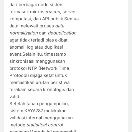
dari berbagai node sistem
termasuk microservices, server
komputasi, dan API publik.Semua
data melewati proses
data
normalization
dan
deduplication
agar tidak terjadi bias akibat
anomali log atau duplikasi
event.Selain itu, timestamp
sinkronisasi menggunakan
protokol NTP (Network Time
Protocol) dijaga ketat untuk
memastikan urutan peristiwa
terekam secara kronologis dan
valid.
Setelah tahap pengumpulan,
sistem KAYA787 melakukan
validasi internal menggunakan
metode
statistical control
sampling
.Metode ini mengambil