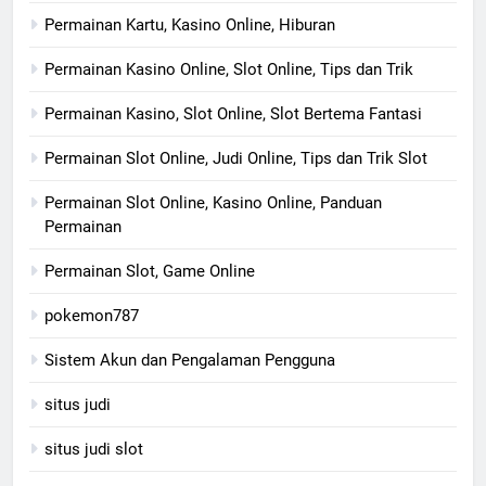
Permainan Kartu, Kasino Online, Hiburan
Permainan Kasino Online, Slot Online, Tips dan Trik
Permainan Kasino, Slot Online, Slot Bertema Fantasi
Permainan Slot Online, Judi Online, Tips dan Trik Slot
Permainan Slot Online, Kasino Online, Panduan
Permainan
Permainan Slot, Game Online
pokemon787
Sistem Akun dan Pengalaman Pengguna
situs judi
situs judi slot