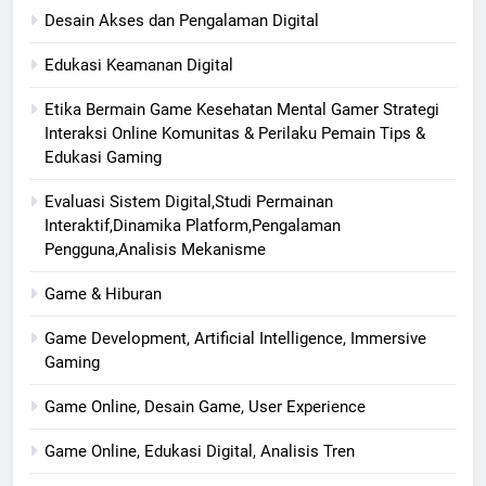
Desain Akses dan Pengalaman Digital
Edukasi Keamanan Digital
Etika Bermain Game Kesehatan Mental Gamer Strategi
Interaksi Online Komunitas & Perilaku Pemain Tips &
Edukasi Gaming
Evaluasi Sistem Digital,Studi Permainan
Interaktif,Dinamika Platform,Pengalaman
Pengguna,Analisis Mekanisme
Game & Hiburan
Game Development, Artificial Intelligence, Immersive
Gaming
Game Online, Desain Game, User Experience
Game Online, Edukasi Digital, Analisis Tren