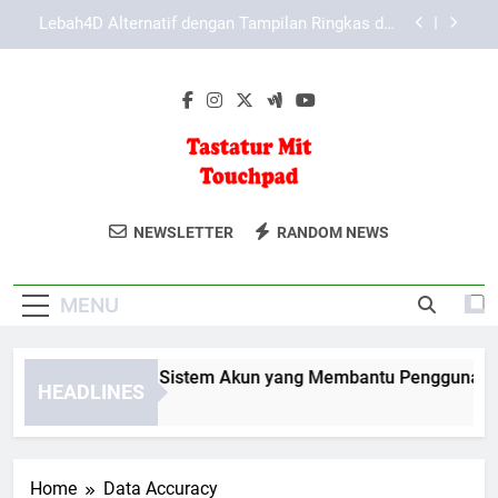
Skip
Panduan Lengkap Akses Slot Lebah4D untuk
to
Pengguna Baru
content
LAE138 Login Cepat dengan Koneksi Internet
yang Stabil dan Aman
Slot Lebah4D dan Sistem Akun yang Membantu
Pengguna Lebih Terorganisir
Lebah4D Alternatif dengan Tampilan Ringkas dan
Modern
Tastatur Mit
Dapatkan Keyboard Dengan Touchpad
Panduan Lengkap Akses Slot Lebah4D untuk
NEWSLETTER
RANDOM NEWS
Pengguna Baru
Touchpad
Yang Praktis Dari Tastatur Mit
LAE138 Login Cepat dengan Koneksi Internet
Touchpad. Solusi Ergonomis Untuk
yang Stabil dan Aman
MENU
Kenyamanan Anda.
ot Lebah4D dan Sistem Akun yang Membantu Pengguna Lebih 
HEADLINES
Months Ago
Home
Data Accuracy