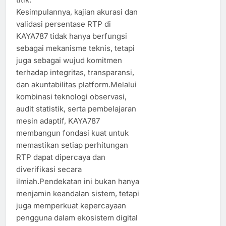
Kesimpulannya, kajian akurasi dan
validasi persentase RTP di
KAYA787 tidak hanya berfungsi
sebagai mekanisme teknis, tetapi
juga sebagai wujud komitmen
terhadap integritas, transparansi,
dan akuntabilitas platform.Melalui
kombinasi teknologi observasi,
audit statistik, serta pembelajaran
mesin adaptif, KAYA787
membangun fondasi kuat untuk
memastikan setiap perhitungan
RTP dapat dipercaya dan
diverifikasi secara
ilmiah.Pendekatan ini bukan hanya
menjamin keandalan sistem, tetapi
juga memperkuat kepercayaan
pengguna dalam ekosistem digital