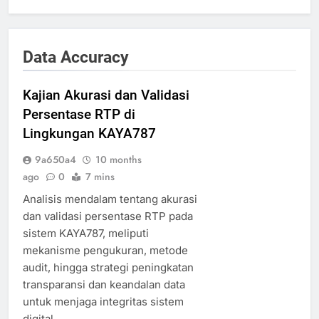
Data Accuracy
Kajian Akurasi dan Validasi
Persentase RTP di
Lingkungan KAYA787
9a650a4
10 months
ago
0
7 mins
Analisis mendalam tentang akurasi
dan validasi persentase RTP pada
sistem KAYA787, meliputi
mekanisme pengukuran, metode
audit, hingga strategi peningkatan
transparansi dan keandalan data
untuk menjaga integritas sistem
digital.