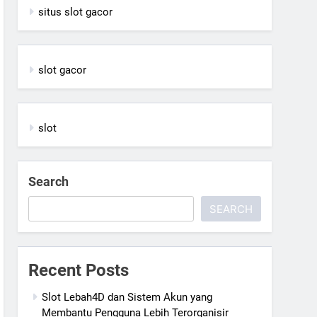
situs slot gacor
slot gacor
slot
Search
SEARCH
Recent Posts
Slot Lebah4D dan Sistem Akun yang
Membantu Pengguna Lebih Terorganisir