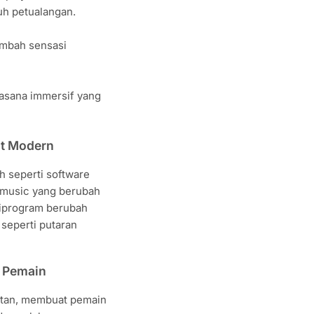
h petualangan.
ambah sensasi
asana immersif yang
ot Modern
 seperti software
e music yang berubah
diprogram berubah
 seperti putaran
 Pemain
atan, membuat pemain