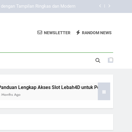
f dengan Tampilan Ringkas dan Modern
es Slot Lebah4D untuk Pengguna Baru
oneksi Internet yang Stabil dan Aman
NEWSLETTER
RANDOM NEWS
Membantu Pengguna Lebih Terorganisir
uchpad. Solusi Ergonomis Untuk Kenyamanan Anda.
f dengan Tampilan Ringkas dan Modern
es Slot Lebah4D untuk Pengguna Baru
oneksi Internet yang Stabil dan Aman
Lengkap Akses Slot Lebah4D untuk Pengguna Baru
LAE1
o
3 Mo