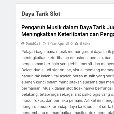
Daya Tarik Slot
Pengaruh Musik dalam Daya Tarik Jud
Meningkatkan Keterlibatan dan Pen
9a650a4
1 Year Ago
0
5 Mins
Pelajari bagaimana musik memengaruhi daya tarik ju
meningkatkan keterlibatan emosional pemain, dan
pengalaman bermain yang lebih imersif dan menye
Dalam dunia judi slot online, visual memang meme
namun tak kalah vital adalah peran
musik
yang serin
elemen kunci dalam menciptakan suasana dan meni
permainan. Musik dalam slot tidak hanya berfungsi 
belakang, tetapi juga sebagai alat psikologis yang
mood, fokus, dan perilaku pemain. Artikel ini men
pengaruh musik terhadap daya tarik judi slot serta
pengembang memanfaatkan musik untuk mencipta