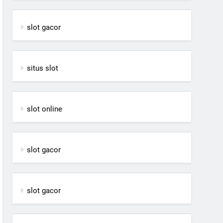
slot gacor
situs slot
slot online
slot gacor
slot gacor