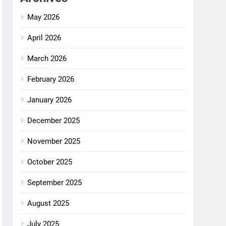
May 2026
April 2026
March 2026
February 2026
January 2026
December 2025
November 2025
October 2025
September 2025
August 2025
July 2025