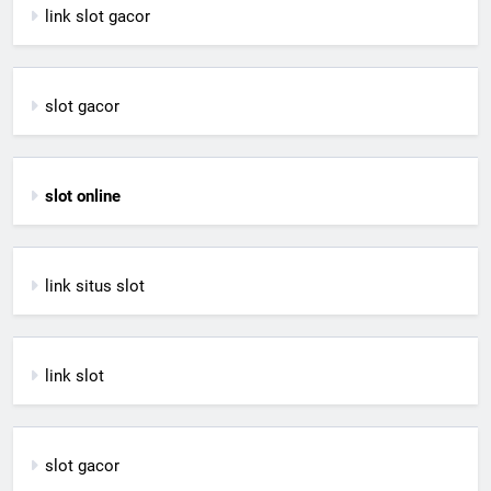
link slot gacor
slot gacor
slot online
link situs slot
link slot
slot gacor