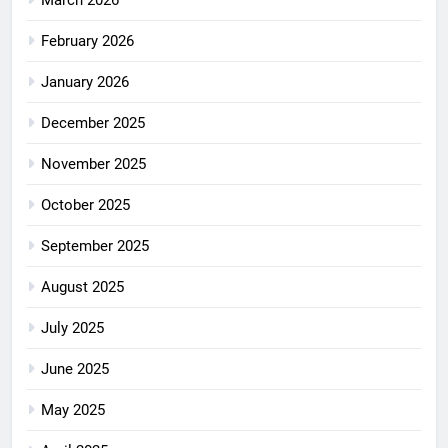
March 2026
February 2026
January 2026
December 2025
November 2025
October 2025
September 2025
August 2025
July 2025
June 2025
May 2025