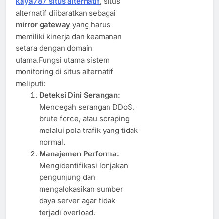
kaya787 situs alternatif
, situs
alternatif diibaratkan sebagai
mirror gateway
yang harus
memiliki kinerja dan keamanan
setara dengan domain
utama.Fungsi utama sistem
monitoring di situs alternatif
meliputi:
Deteksi Dini Serangan:
Mencegah serangan DDoS,
brute force, atau scraping
melalui pola trafik yang tidak
normal.
Manajemen Performa:
Mengidentifikasi lonjakan
pengunjung dan
mengalokasikan sumber
daya server agar tidak
terjadi overload.