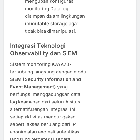
mengubah konfigurasi
monitoring.Data log
disimpan dalam lingkungan
immutable storage
agar
tidak bisa dimanipulasi.
Integrasi Teknologi
Observability dan SIEM
Sistem monitoring KAYA787
terhubung langsung dengan modul
SIEM (Security Information and
Event Management)
yang
berfungsi menggabungkan data
log keamanan dari seluruh situs
alternatif.Dengan integrasi ini,
setiap aktivitas mencurigakan
seperti akses berulang dari IP
anonim atau anomali autentikasi
langsung terdeteksi secara