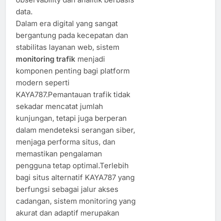
data.
Dalam era digital yang sangat
bergantung pada kecepatan dan
stabilitas layanan web, sistem
monitoring trafik
menjadi
komponen penting bagi platform
modern seperti
KAYA787.Pemantauan trafik tidak
sekadar mencatat jumlah
kunjungan, tetapi juga berperan
dalam mendeteksi serangan siber,
menjaga performa situs, dan
memastikan pengalaman
pengguna tetap optimal.Terlebih
bagi situs alternatif KAYA787 yang
berfungsi sebagai jalur akses
cadangan, sistem monitoring yang
akurat dan adaptif merupakan