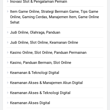
Inovasi Slot & Pengalaman Pemain
Item Game Online, Strategi Bermain Game, Tips Game
Online, Gaming Cerdas, Manajemen Item, Game Online
Sehat
Judi Online, Olahraga, Panduan
Judi Online, Slot Online, Keamanan Online
Kasino Online, Slot Online, Panduan Permainan
Kasino, Panduan Bermain, Slot Online
Keamanan & Teknologi Digital
Keamanan Akses & Manajemen Akun Digital
Keamanan Akses & Teknologi Digital
Keamanan Akses Digital