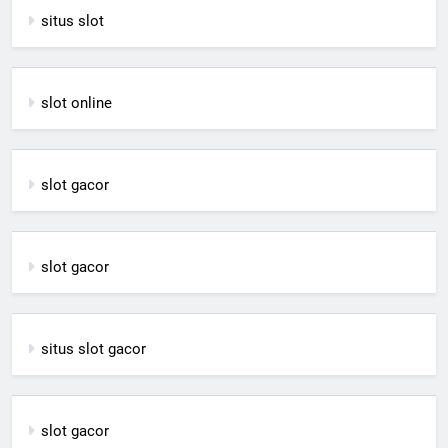
situs slot
slot online
slot gacor
slot gacor
situs slot gacor
slot gacor