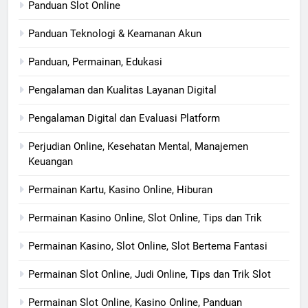
Panduan Slot Online
Panduan Teknologi & Keamanan Akun
Panduan, Permainan, Edukasi
Pengalaman dan Kualitas Layanan Digital
Pengalaman Digital dan Evaluasi Platform
Perjudian Online, Kesehatan Mental, Manajemen
Keuangan
Permainan Kartu, Kasino Online, Hiburan
Permainan Kasino Online, Slot Online, Tips dan Trik
Permainan Kasino, Slot Online, Slot Bertema Fantasi
Permainan Slot Online, Judi Online, Tips dan Trik Slot
Permainan Slot Online, Kasino Online, Panduan