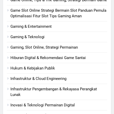
Game Online, Tips & Trik Gaming, Strategi Bermain Game
Game Slot Online Strategi Bermain Slot Panduan Pemula
Optimalisasi Fitur Slot Tips Gaming Aman
Gaming & Entertainment
Gaming & Teknologi
Gaming, Slot Online, Strategi Permainan
Hiburan Digital & Rekomendasi Game Santai
Hukum & Kebijakan Publik
Infrastruktur & Cloud Engineering
Infrastruktur Pengembangan & Rekayasa Perangkat
Lunak
Inovasi & Teknologi Permainan Digital