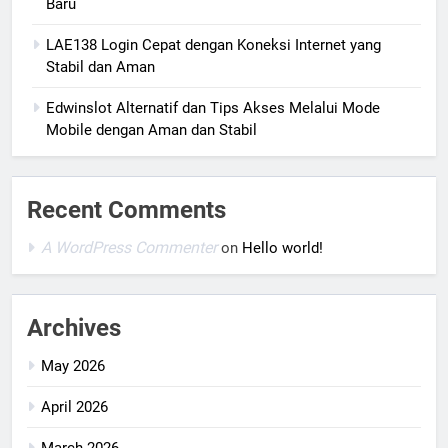
Baru
LAE138 Login Cepat dengan Koneksi Internet yang
Stabil dan Aman
Edwinslot Alternatif dan Tips Akses Melalui Mode
Mobile dengan Aman dan Stabil
Recent Comments
A WordPress Commenter
on
Hello world!
Archives
May 2026
April 2026