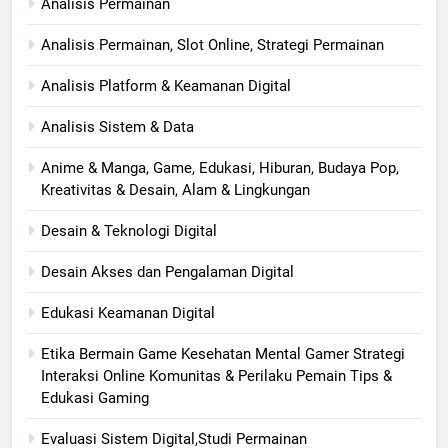
Analisis Permainan
Analisis Permainan, Slot Online, Strategi Permainan
Analisis Platform & Keamanan Digital
Analisis Sistem & Data
Anime & Manga, Game, Edukasi, Hiburan, Budaya Pop,
Kreativitas & Desain, Alam & Lingkungan
Desain & Teknologi Digital
Desain Akses dan Pengalaman Digital
Edukasi Keamanan Digital
Etika Bermain Game Kesehatan Mental Gamer Strategi
Interaksi Online Komunitas & Perilaku Pemain Tips &
Edukasi Gaming
Evaluasi Sistem Digital,Studi Permainan