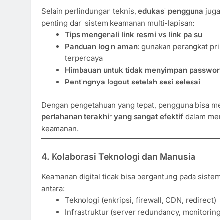
Selain perlindungan teknis,
edukasi pengguna
juga
penting dari sistem keamanan multi-lapisan:
Tips mengenali link resmi vs link palsu
Panduan login aman
: gunakan perangkat pri
terpercaya
Himbauan untuk tidak menyimpan password
Pentingnya logout setelah sesi selesai
Dengan pengetahuan yang tepat, pengguna bisa m
pertahanan terakhir yang sangat efektif
dalam me
keamanan.
4. Kolaborasi Teknologi dan Manusia
Keamanan digital tidak bisa bergantung pada siste
antara:
Teknologi (enkripsi, firewall, CDN, redirect)
Infrastruktur (server redundancy, monitoring