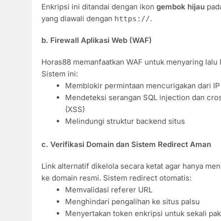
Enkripsi ini ditandai dengan ikon
gembok hijau
pada
yang diawali dengan
.
https://
b.
Firewall Aplikasi Web (WAF)
Horas88 memanfaatkan WAF untuk menyaring lalu l
Sistem ini:
Memblokir permintaan mencurigakan dari IP
Mendeteksi serangan SQL injection dan cros
(XSS)
Melindungi struktur backend situs
c.
Verifikasi Domain dan Sistem Redirect Aman
Link alternatif dikelola secara ketat agar hanya 
ke domain resmi. Sistem redirect otomatis:
Memvalidasi referer URL
Menghindari pengalihan ke situs palsu
Menyertakan token enkripsi untuk sekali paka