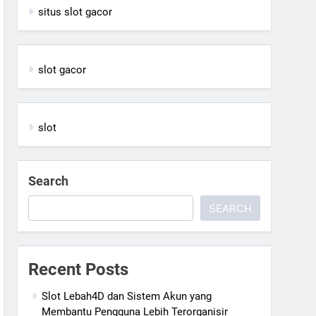
situs slot gacor
slot gacor
slot
Search
SEARCH
Recent Posts
Slot Lebah4D dan Sistem Akun yang
Membantu Pengguna Lebih Terorganisir