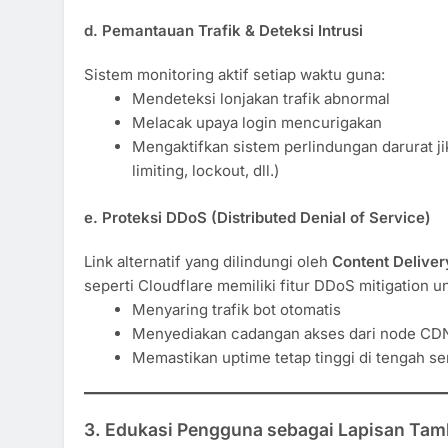
d.
Pemantauan Trafik & Deteksi Intrusi
Sistem monitoring aktif setiap waktu guna:
Mendeteksi lonjakan trafik abnormal
Melacak upaya login mencurigakan
Mengaktifkan sistem perlindungan darurat jik
limiting, lockout, dll.)
e.
Proteksi DDoS (Distributed Denial of Service)
Link alternatif yang dilindungi oleh
Content Delive
seperti Cloudflare memiliki fitur DDoS mitigation u
Menyaring trafik bot otomatis
Menyediakan cadangan akses dari node CDN
Memastikan uptime tetap tinggi di tengah s
3. Edukasi Pengguna sebagai Lapisan Ta