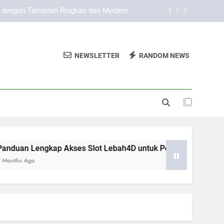
f dengan Tampilan Ringkas dan Modern
es Slot Lebah4D untuk Pengguna Baru
oneksi Internet yang Stabil dan Aman
NEWSLETTER
RANDOM NEWS
Membantu Pengguna Lebih Terorganisir
uchpad. Solusi Ergonomis Untuk Kenyamanan Anda.
f dengan Tampilan Ringkas dan Modern
es Slot Lebah4D untuk Pengguna Baru
oneksi Internet yang Stabil dan Aman
gkap Akses Slot Lebah4D untuk Pengguna Baru
LAE138 
3 Months