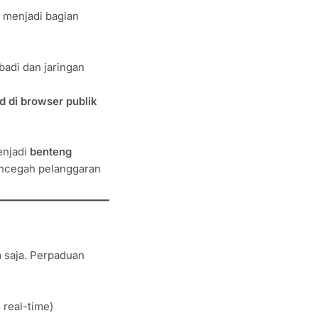
 menjadi bagian
badi dan jaringan
 di browser publik
enjadi
benteng
ncegah pelanggaran
m saja. Perpaduan
 real-time)