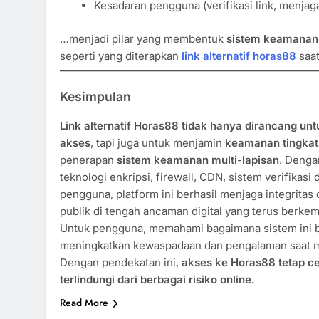
Kesadaran pengguna (verifikasi link, menjag
…menjadi pilar yang membentuk
sistem keamanan 
seperti yang diterapkan
link alternatif horas88
saat
Kesimpulan
Link alternatif Horas88 tidak hanya dirancang u
akses
, tapi juga untuk menjamin
keamanan tingkat 
penerapan
sistem keamanan multi-lapisan
. Deng
teknologi enkripsi, firewall, CDN, sistem verifikasi
pengguna, platform ini berhasil menjaga integrita
publik di tengah ancaman digital yang terus berke
Untuk pengguna, memahami bagaimana sistem ini b
meningkatkan kewaspadaan dan pengalaman saat m
Dengan pendekatan ini,
akses ke Horas88 tetap c
terlindungi dari berbagai risiko online.
Read More