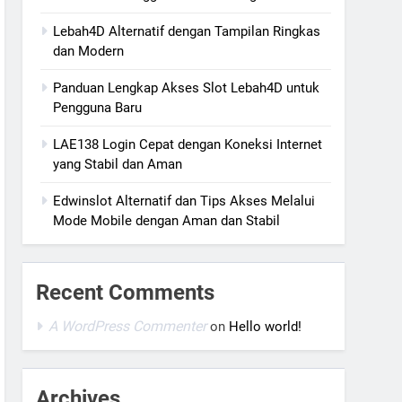
Lebah4D Alternatif dengan Tampilan Ringkas
dan Modern
Panduan Lengkap Akses Slot Lebah4D untuk
Pengguna Baru
LAE138 Login Cepat dengan Koneksi Internet
yang Stabil dan Aman
Edwinslot Alternatif dan Tips Akses Melalui
Mode Mobile dengan Aman dan Stabil
Recent Comments
A WordPress Commenter
on
Hello world!
Archives