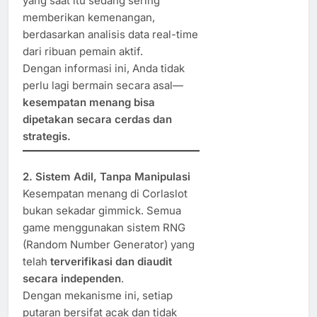
yang saat itu sedang sering
memberikan kemenangan,
berdasarkan analisis data real-time
dari ribuan pemain aktif.
Dengan informasi ini, Anda tidak
perlu lagi bermain secara asal—
kesempatan menang bisa
dipetakan secara cerdas dan
strategis.
2. Sistem Adil, Tanpa Manipulasi
Kesempatan menang di Corlaslot
bukan sekadar gimmick. Semua
game menggunakan sistem RNG
(Random Number Generator) yang
telah
terverifikasi dan diaudit
secara independen
.
Dengan mekanisme ini, setiap
putaran bersifat acak dan tidak