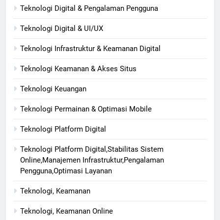
Teknologi Digital & Pengalaman Pengguna
Teknologi Digital & UI/UX
Teknologi Infrastruktur & Keamanan Digital
Teknologi Keamanan & Akses Situs
Teknologi Keuangan
Teknologi Permainan & Optimasi Mobile
Teknologi Platform Digital
Teknologi Platform Digital,Stabilitas Sistem
Online,Manajemen Infrastruktur,Pengalaman
Pengguna,Optimasi Layanan
Teknologi, Keamanan
Teknologi, Keamanan Online