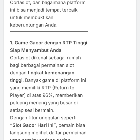
Corlaslot, dan bagaimana platform
ini bisa menjadi tempat terbaik
untuk membuktikan
keberuntungan Anda.
1. Game Gacor dengan RTP Tinggi
Siap Menyambut Anda
Corlaslot dikenal sebagai rumah
bagi berbagai permainan slot
dengan
tingkat kemenangan
tinggi
. Banyak game di platform ini
yang memiliki RTP (Return to
Player) di atas 96%, memberikan
peluang menang yang besar di
setiap sesi bermain.
Dengan fitur unggulan seperti
“Slot Gacor Hari Ini”
, pemain bisa
langsung melihat daftar permainan