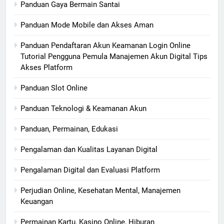
Panduan Gaya Bermain Santai
Panduan Mode Mobile dan Akses Aman
Panduan Pendaftaran Akun Keamanan Login Online
Tutorial Pengguna Pemula Manajemen Akun Digital Tips
Akses Platform
Panduan Slot Online
Panduan Teknologi & Keamanan Akun
Panduan, Permainan, Edukasi
Pengalaman dan Kualitas Layanan Digital
Pengalaman Digital dan Evaluasi Platform
Perjudian Online, Kesehatan Mental, Manajemen
Keuangan
Permainan Kartu, Kasino Online, Hiburan