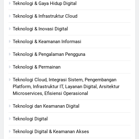
Teknologi & Gaya Hidup Digital
Teknologi & Infrastruktur Cloud
Teknologi & Inovasi Digital
Teknologi & Keamanan Informasi
Teknologi & Pengalaman Pengguna
Teknologi & Permainan
Teknologi Cloud, Integrasi Sistem, Pengembangan
Platform, Infrastruktur IT, Layanan Digital, Arsitektur
Microservices, Efisiensi Operasional
Teknologi dan Keamanan Digital
Teknologi Digital
Teknologi Digital & Keamanan Akses