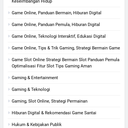
Keseimbangan Hidup
Game Online, Panduan Bermain, Hiburan Digital
Game Online, Panduan Pemula, Hiburan Digital
Game Online, Teknologi Interaktif, Edukasi Digital
Game Online, Tips & Trik Gaming, Strategi Bermain Game
Game Slot Online Strategi Bermain Slot Panduan Pemula
Optimalisasi Fitur Slot Tips Gaming Aman
Gaming & Entertainment
Gaming & Teknologi
Gaming, Slot Online, Strategi Permainan
Hiburan Digital & Rekomendasi Game Santai
Hukum & Kebijakan Publik