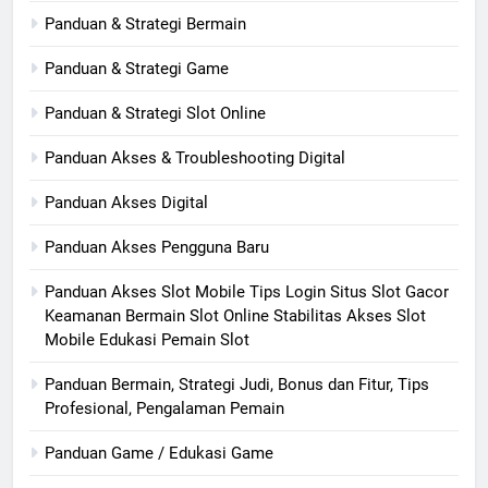
Panduan & Strategi Bermain
Panduan & Strategi Game
Panduan & Strategi Slot Online
Panduan Akses & Troubleshooting Digital
Panduan Akses Digital
Panduan Akses Pengguna Baru
Panduan Akses Slot Mobile Tips Login Situs Slot Gacor
Keamanan Bermain Slot Online Stabilitas Akses Slot
Mobile Edukasi Pemain Slot
Panduan Bermain, Strategi Judi, Bonus dan Fitur, Tips
Profesional, Pengalaman Pemain
Panduan Game / Edukasi Game