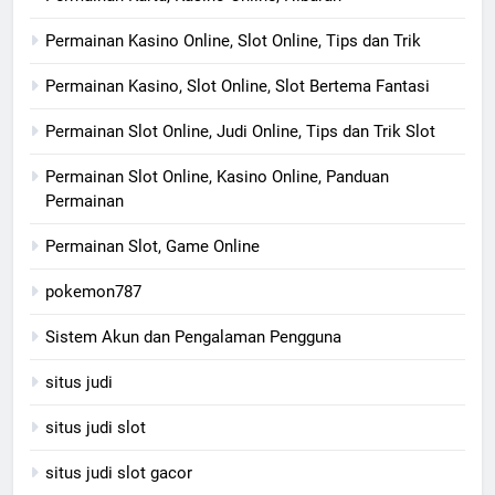
Permainan Kasino Online, Slot Online, Tips dan Trik
Permainan Kasino, Slot Online, Slot Bertema Fantasi
Permainan Slot Online, Judi Online, Tips dan Trik Slot
Permainan Slot Online, Kasino Online, Panduan
Permainan
Permainan Slot, Game Online
pokemon787
Sistem Akun dan Pengalaman Pengguna
situs judi
situs judi slot
situs judi slot gacor