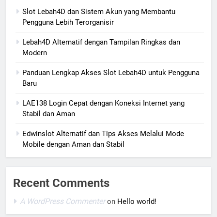
Slot Lebah4D dan Sistem Akun yang Membantu
Pengguna Lebih Terorganisir
Lebah4D Alternatif dengan Tampilan Ringkas dan
Modern
Panduan Lengkap Akses Slot Lebah4D untuk Pengguna
Baru
LAE138 Login Cepat dengan Koneksi Internet yang
Stabil dan Aman
Edwinslot Alternatif dan Tips Akses Melalui Mode
Mobile dengan Aman dan Stabil
Recent Comments
A WordPress Commenter
on
Hello world!