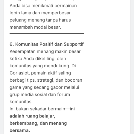
Anda bisa menikmati permainan
lebih lama dan memperbesar
peluang menang tanpa harus
menambah modal besar.
6. Komunitas Positif dan Supportif
Kesempatan menang makin besar
ketika Anda dikelilingi oleh
komunitas yang mendukung. Di
Corlaslot, pemain aktif saling
berbagi tips, strategi, dan bocoran
game yang sedang gacor melalui
grup media sosial dan forum
komunitas.
Ini bukan sekadar bermain—
ini
adalah ruang belajar,
berkembang, dan menang
bersama.