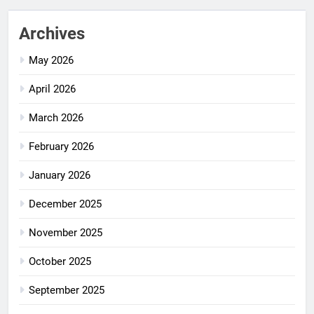
Archives
May 2026
April 2026
March 2026
February 2026
January 2026
December 2025
November 2025
October 2025
September 2025