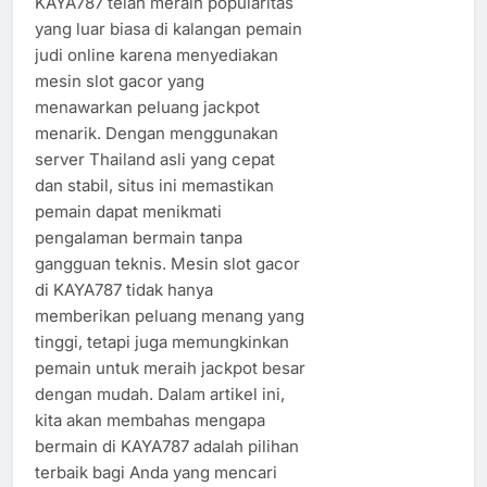
KAYA787 telah meraih popularitas
yang luar biasa di kalangan pemain
judi online karena menyediakan
mesin slot gacor yang
menawarkan peluang jackpot
menarik. Dengan menggunakan
server Thailand asli yang cepat
dan stabil, situs ini memastikan
pemain dapat menikmati
pengalaman bermain tanpa
gangguan teknis. Mesin slot gacor
di KAYA787 tidak hanya
memberikan peluang menang yang
tinggi, tetapi juga memungkinkan
pemain untuk meraih jackpot besar
dengan mudah. Dalam artikel ini,
kita akan membahas mengapa
bermain di KAYA787 adalah pilihan
terbaik bagi Anda yang mencari