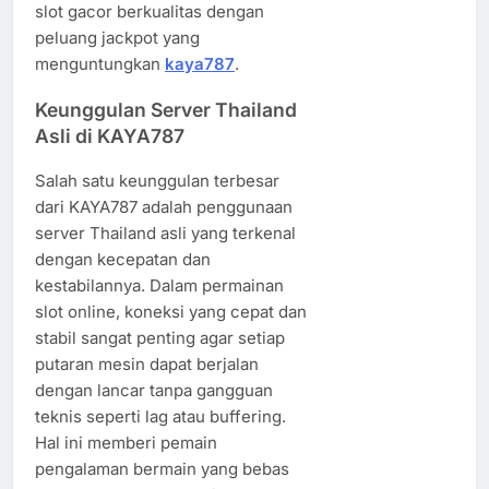
slot gacor berkualitas dengan
peluang jackpot yang
menguntungkan
kaya787
.
Keunggulan Server Thailand
Asli di KAYA787
Salah satu keunggulan terbesar
dari KAYA787 adalah penggunaan
server Thailand asli yang terkenal
dengan kecepatan dan
kestabilannya. Dalam permainan
slot online, koneksi yang cepat dan
stabil sangat penting agar setiap
putaran mesin dapat berjalan
dengan lancar tanpa gangguan
teknis seperti lag atau buffering.
Hal ini memberi pemain
pengalaman bermain yang bebas