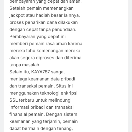
pembayaran yang cepat dan aman.
Setelah pemain memenangkan
jackpot atau hadiah besar lainnya,
proses penarikan dana dilakukan
dengan cepat tanpa penundaan.
Pembayaran yang cepat ini
memberi pemain rasa aman karena
mereka tahu kemenangan mereka
akan segera diproses dan diterima
tanpa masalah.
Selain itu, KAYA787 sangat
menjaga keamanan data pribadi
dan transaksi pemain. Situs ini
menggunakan teknologi enkripsi
SSL terbaru untuk melindungi
informasi pribadi dan transaksi
finansial pemain. Dengan sistem
keamanan yang terjamin, pemain
dapat bermain dengan tenang,