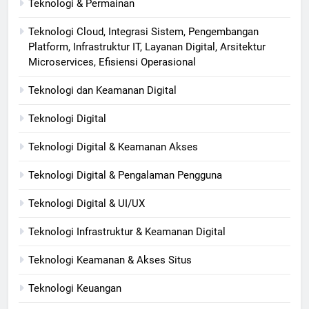
Teknologi & Permainan
Teknologi Cloud, Integrasi Sistem, Pengembangan
Platform, Infrastruktur IT, Layanan Digital, Arsitektur
Microservices, Efisiensi Operasional
Teknologi dan Keamanan Digital
Teknologi Digital
Teknologi Digital & Keamanan Akses
Teknologi Digital & Pengalaman Pengguna
Teknologi Digital & UI/UX
Teknologi Infrastruktur & Keamanan Digital
Teknologi Keamanan & Akses Situs
Teknologi Keuangan