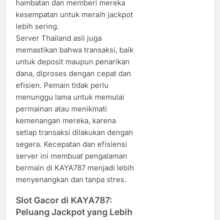
hambatan dan memberi mereka
kesempatan untuk meraih jackpot
lebih sering.
Server Thailand asli juga
memastikan bahwa transaksi, baik
untuk deposit maupun penarikan
dana, diproses dengan cepat dan
efisien. Pemain tidak perlu
menunggu lama untuk memulai
permainan atau menikmati
kemenangan mereka, karena
setiap transaksi dilakukan dengan
segera. Kecepatan dan efisiensi
server ini membuat pengalaman
bermain di KAYA787 menjadi lebih
menyenangkan dan tanpa stres.
Slot Gacor di KAYA787:
Peluang Jackpot yang Lebih