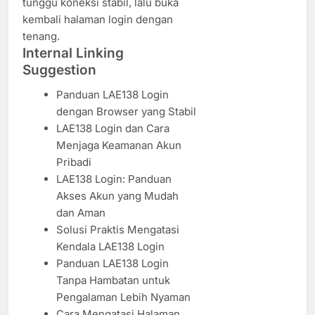
tunggu koneksi stabil, lalu buka
kembali halaman login dengan
tenang.
Internal Linking
Suggestion
Panduan LAE138 Login
dengan Browser yang Stabil
LAE138 Login dan Cara
Menjaga Keamanan Akun
Pribadi
LAE138 Login: Panduan
Akses Akun yang Mudah
dan Aman
Solusi Praktis Mengatasi
Kendala LAE138 Login
Panduan LAE138 Login
Tanpa Hambatan untuk
Pengalaman Lebih Nyaman
Cara Mengatasi Halaman