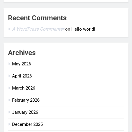
Recent Comments
A WordPress Commenter
on
Hello world!
Archives
May 2026
April 2026
March 2026
February 2026
January 2026
December 2025