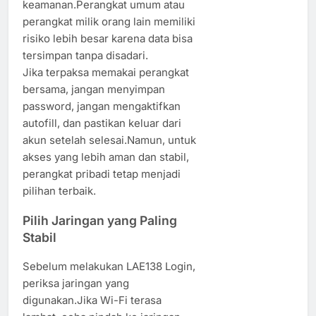
keamanan.Perangkat umum atau
perangkat milik orang lain memiliki
risiko lebih besar karena data bisa
tersimpan tanpa disadari.
Jika terpaksa memakai perangkat
bersama, jangan menyimpan
password, jangan mengaktifkan
autofill, dan pastikan keluar dari
akun setelah selesai.Namun, untuk
akses yang lebih aman dan stabil,
perangkat pribadi tetap menjadi
pilihan terbaik.
Pilih Jaringan yang Paling
Stabil
Sebelum melakukan LAE138 Login,
periksa jaringan yang
digunakan.Jika Wi-Fi terasa