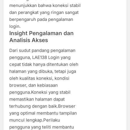
menunjukkan bahwa koneksi stabil
dan perangkat yang ringan sangat
berpengaruh pada pengalaman
login.
Insight Pengalaman dan
Analisis Akses
Dari sudut pandang pengalaman
pengguna, LAE138 Login yang
cepat tidak hanya ditentukan oleh
halaman yang dibuka, tetapi juga
oleh kualitas koneksi, kondisi
browser, dan kebiasaan
pengguna.Koneksi yang stabil
memastikan halaman dapat
terhubung dengan baik.Browser
yang optimal membantu tampilan
muncul lengkap.Perilaku
pengguna yang teliti membantu