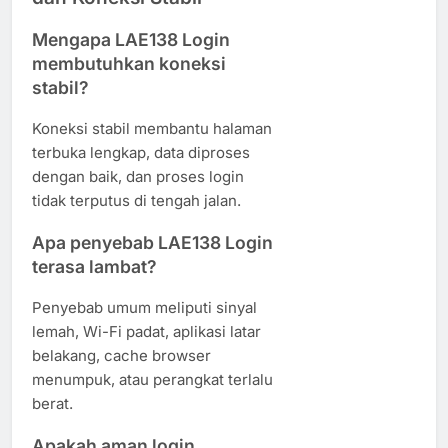
Mengapa LAE138 Login
membutuhkan koneksi
stabil?
Koneksi stabil membantu halaman
terbuka lengkap, data diproses
dengan baik, dan proses login
tidak terputus di tengah jalan.
Apa penyebab LAE138 Login
terasa lambat?
Penyebab umum meliputi sinyal
lemah, Wi-Fi padat, aplikasi latar
belakang, cache browser
menumpuk, atau perangkat terlalu
berat.
Apakah aman login