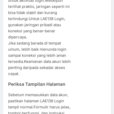
untuk aktivitas login.Meskipun
terlihat praktis, jaringan seperti ini
bisa tidak stabil dan kurang
terlindungi.Untuk LAE138 Login,
gunakan jaringan pribadi atau
koneksi yang benar-benar
dipercaya.
Jika sedang berada di tempat
umum, lebih baik menunda login
sampai koneksi yang lebih aman
tersedia.Keamanan data akun lebih
penting daripada sekadar akses
cepat.
Periksa Tampilan Halaman
Sebelum memasukkan data akun,
pastikan halaman LAE138 Login
tampil normal.Formulir harus jelas,
tombol berfungsi, dan instruksi