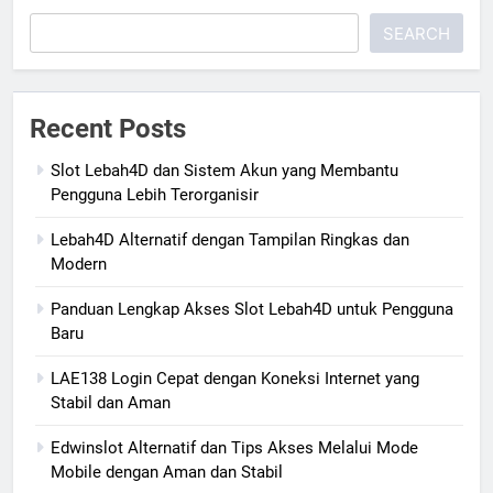
SEARCH
Recent Posts
Slot Lebah4D dan Sistem Akun yang Membantu
Pengguna Lebih Terorganisir
Lebah4D Alternatif dengan Tampilan Ringkas dan
Modern
Panduan Lengkap Akses Slot Lebah4D untuk Pengguna
Baru
LAE138 Login Cepat dengan Koneksi Internet yang
Stabil dan Aman
Edwinslot Alternatif dan Tips Akses Melalui Mode
Mobile dengan Aman dan Stabil