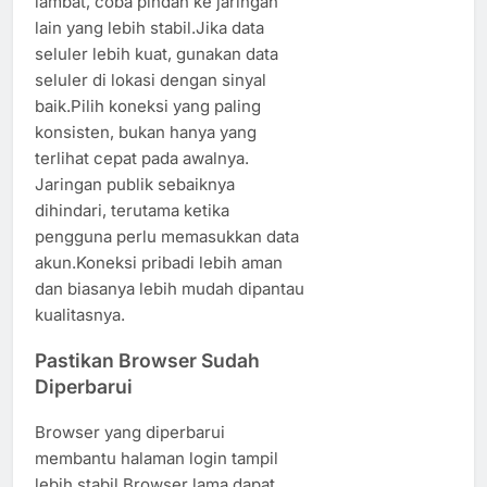
lambat, coba pindah ke jaringan
lain yang lebih stabil.Jika data
seluler lebih kuat, gunakan data
seluler di lokasi dengan sinyal
baik.Pilih koneksi yang paling
konsisten, bukan hanya yang
terlihat cepat pada awalnya.
Jaringan publik sebaiknya
dihindari, terutama ketika
pengguna perlu memasukkan data
akun.Koneksi pribadi lebih aman
dan biasanya lebih mudah dipantau
kualitasnya.
Pastikan Browser Sudah
Diperbarui
Browser yang diperbarui
membantu halaman login tampil
lebih stabil.Browser lama dapat