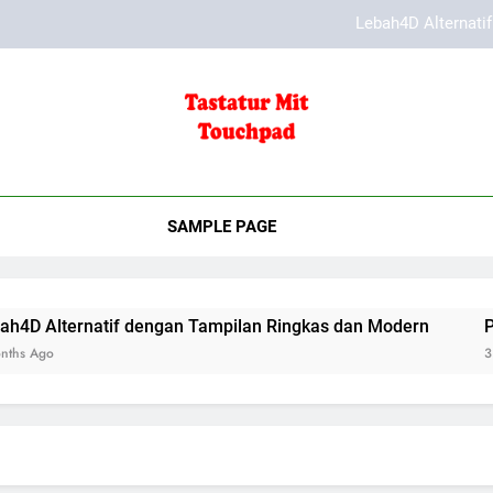
Lebah4D Alternati
Panduan Lengkap Aks
LAE138 Login Cepat dengan K
tatur Mit Touchpad
Slot Lebah4D dan Sistem Akun yang 
Keyboard Dengan Touchpad Yang Praktis Dari Tastatur Mit To
Lebah4D Alternati
SAMPLE PAGE
Panduan Lengkap Aks
LAE138 Login Cepat dengan K
atif dengan Tampilan Ringkas dan Modern
Panduan Len
3 Months Ago