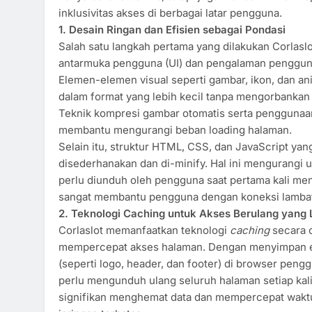
inklusivitas akses di berbagai latar pengguna.
1. Desain Ringan dan Efisien sebagai Pondasi
Salah satu langkah pertama yang dilakukan Corlasl
antarmuka pengguna (UI) dan pengalaman pengguna
Elemen-elemen visual seperti gambar, ikon, dan an
dalam format yang lebih kecil tanpa mengorbankan k
Teknik kompresi gambar otomatis serta penggunaan
membantu mengurangi beban loading halaman.
Selain itu, struktur HTML, CSS, dan JavaScript ya
disederhanakan dan di-minify. Hal ini mengurangi uk
perlu diunduh oleh pengguna saat pertama kali men
sangat membantu pengguna dengan koneksi lamba
2. Teknologi Caching untuk Akses Berulang yang 
Corlaslot memanfaatkan teknologi
caching
secara 
mempercepat akses halaman. Dengan menyimpan e
(seperti logo, header, dan footer) di browser pengg
perlu mengunduh ulang seluruh halaman setiap kali 
signifikan menghemat data dan mempercepat wakt