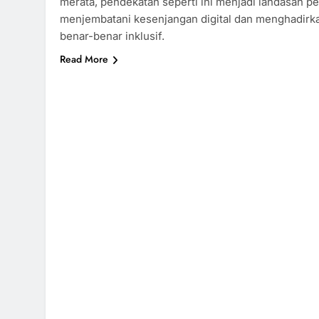
merata, pendekatan seperti ini menjadi landasan p
menjembatani kesenjangan digital dan menghadirka
benar-benar inklusif.
Read More