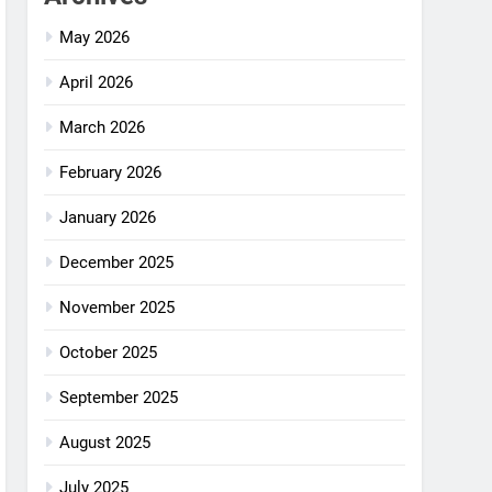
May 2026
April 2026
March 2026
February 2026
January 2026
December 2025
November 2025
October 2025
September 2025
August 2025
July 2025