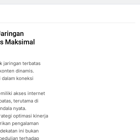
Jaringan
ses Maksimal
 jaringan terbatas
 konten dinamis.
i dalam koneksi
miliki akses internet
batas, terutama di
ndala nyata.
tegi optimasi kinerja
erikan pengalaman
ndekatan ini bukan
epedulian terhadap