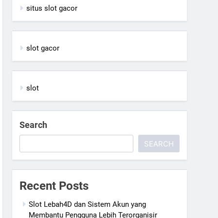
situs slot gacor
slot gacor
slot
Search
SEARCH
Recent Posts
Slot Lebah4D dan Sistem Akun yang
Membantu Pengguna Lebih Terorganisir