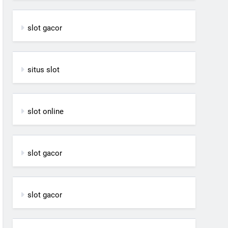
slot gacor
situs slot
slot online
slot gacor
slot gacor