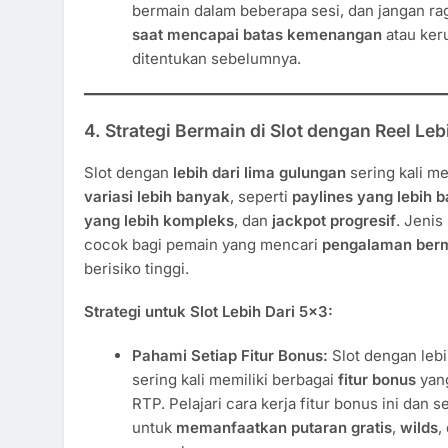
bermain dalam beberapa sesi, dan jangan r
saat mencapai batas kemenangan
atau keru
ditentukan sebelumnya.
4.
Strategi Bermain di Slot dengan Reel Leb
Slot dengan
lebih dari lima gulungan
sering kali me
variasi lebih banyak
, seperti
paylines yang lebih 
yang lebih kompleks
, dan
jackpot progresif
. Jenis
cocok bagi pemain yang mencari
pengalaman berma
berisiko tinggi.
Strategi untuk Slot Lebih Dari 5×3:
Pahami Setiap Fitur Bonus:
Slot dengan lebi
sering kali memiliki berbagai
fitur bonus
yan
RTP. Pelajari cara kerja fitur bonus ini dan 
untuk
memanfaatkan putaran gratis
,
wilds
,