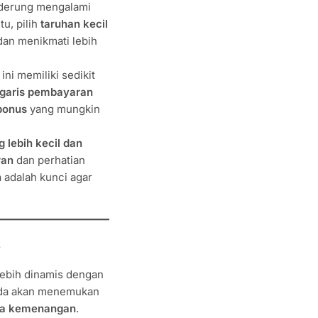
enderung mengalami
u, pilih
taruhan kecil
an menikmati lebih
ini memiliki sedikit
garis pembayaran
 bonus
yang mungkin
 lebih kecil dan
ran
dan perhatian
n
adalah kunci agar
3
lebih dinamis dengan
Anda akan menemukan
a kemenangan
.