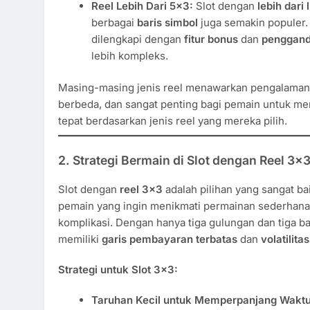
Reel Lebih Dari 5×3:
Slot dengan
lebih dari
berbagai
baris simbol
juga semakin populer. S
dilengkapi dengan
fitur bonus
dan
penggan
lebih kompleks.
Masing-masing jenis reel menawarkan pengalaman
berbeda, dan sangat penting bagi pemain untuk mem
tepat berdasarkan jenis reel yang mereka pilih.
2.
Strategi Bermain di Slot dengan Reel 3×
Slot dengan
reel 3×3
adalah pilihan yang sangat ba
pemain yang ingin menikmati permainan sederhana 
komplikasi. Dengan hanya tiga gulungan dan tiga ba
memiliki
garis pembayaran terbatas
dan
volatilita
Strategi untuk Slot 3×3:
Taruhan Kecil untuk Memperpanjang Waktu