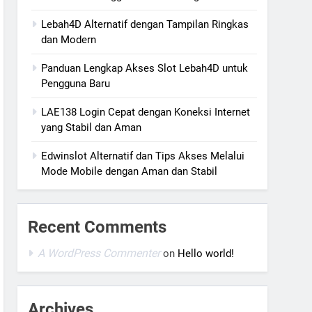
Lebah4D Alternatif dengan Tampilan Ringkas
dan Modern
Panduan Lengkap Akses Slot Lebah4D untuk
Pengguna Baru
LAE138 Login Cepat dengan Koneksi Internet
yang Stabil dan Aman
Edwinslot Alternatif dan Tips Akses Melalui
Mode Mobile dengan Aman dan Stabil
Recent Comments
A WordPress Commenter
on
Hello world!
Archives