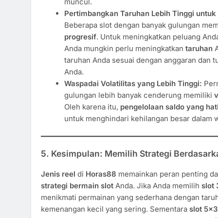
muncul.
Pertimbangkan Taruhan Lebih Tinggi untuk
Beberapa slot dengan banyak gulungan memi
progresif
. Untuk meningkatkan peluang Anda
Anda mungkin perlu meningkatkan
taruhan
A
taruhan Anda sesuai dengan anggaran dan t
Anda.
Waspadai Volatilitas yang Lebih Tinggi:
Per
gulungan lebih banyak cenderung memiliki
v
Oleh karena itu,
pengelolaan saldo yang hati
untuk menghindari kehilangan besar dalam w
5.
Kesimpulan: Memilih Strategi Berdasark
Jenis reel
di
Horas88
memainkan peran penting d
strategi bermain slot
Anda. Jika Anda memilih
slot
menikmati permainan yang sederhana dengan taruh
kemenangan kecil yang sering. Sementara
slot 5×3