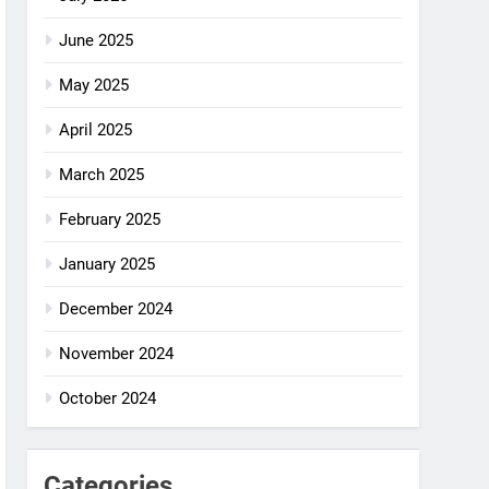
June 2025
May 2025
April 2025
March 2025
February 2025
January 2025
December 2024
November 2024
October 2024
Categories