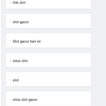
link slot
slot gacor
Slot gacor hari ini
situs slot
slot
situs slot gacor