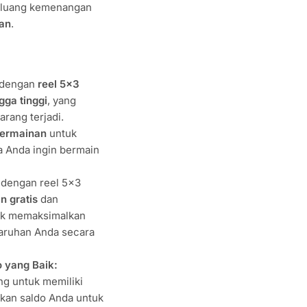
peluang kemenangan
nan
.
 dengan
reel 5×3
ga tinggi
, yang
arang terjadi.
 permainan
untuk
a Anda ingin bermain
dengan reel 5×3
n gratis
dan
k memaksimalkan
aruhan Anda secara
 yang Baik:
ing untuk memiliki
hkan saldo Anda untuk