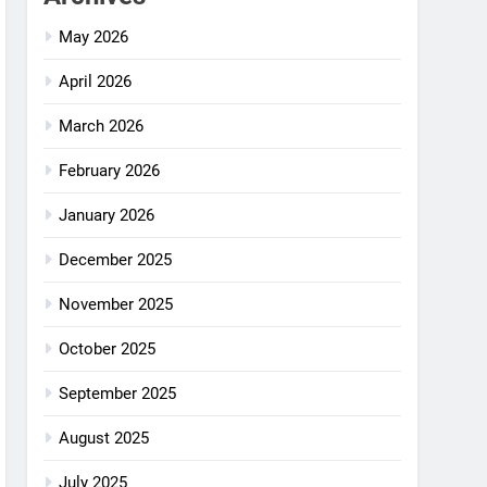
May 2026
April 2026
March 2026
February 2026
January 2026
December 2025
November 2025
October 2025
September 2025
August 2025
July 2025