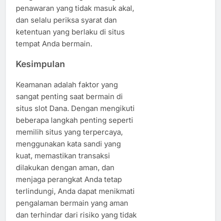
penawaran yang tidak masuk akal,
dan selalu periksa syarat dan
ketentuan yang berlaku di situs
tempat Anda bermain.
Kesimpulan
Keamanan adalah faktor yang
sangat penting saat bermain di
situs slot Dana. Dengan mengikuti
beberapa langkah penting seperti
memilih situs yang terpercaya,
menggunakan kata sandi yang
kuat, memastikan transaksi
dilakukan dengan aman, dan
menjaga perangkat Anda tetap
terlindungi, Anda dapat menikmati
pengalaman bermain yang aman
dan terhindar dari risiko yang tidak