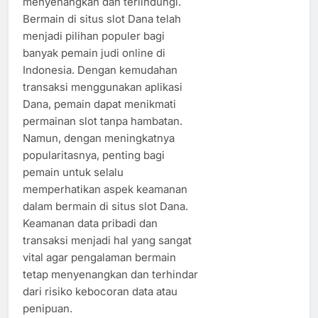
menyenangkan dan terlindungi.
Bermain di situs slot Dana telah
menjadi pilihan populer bagi
banyak pemain judi online di
Indonesia. Dengan kemudahan
transaksi menggunakan aplikasi
Dana, pemain dapat menikmati
permainan slot tanpa hambatan.
Namun, dengan meningkatnya
popularitasnya, penting bagi
pemain untuk selalu
memperhatikan aspek keamanan
dalam bermain di situs slot Dana.
Keamanan data pribadi dan
transaksi menjadi hal yang sangat
vital agar pengalaman bermain
tetap menyenangkan dan terhindar
dari risiko kebocoran data atau
penipuan.