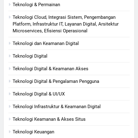
Teknologi & Permainan
Teknologi Cloud, Integrasi Sistem, Pengembangan
Platform, Infrastruktur IT, Layanan Digital, Arsitektur
Microservices, Efisiensi Operasional
Teknologi dan Keamanan Digital
Teknologi Digital
Teknologi Digital & Keamanan Akses
Teknologi Digital & Pengalaman Pengguna
Teknologi Digital & UI/UX
Teknologi Infrastruktur & Keamanan Digital
Teknologi Keamanan & Akses Situs
Teknologi Keuangan