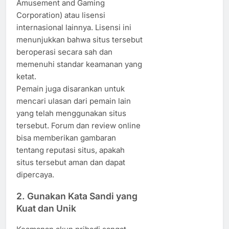
Amusement and Gaming
Corporation) atau lisensi
internasional lainnya. Lisensi ini
menunjukkan bahwa situs tersebut
beroperasi secara sah dan
memenuhi standar keamanan yang
ketat.
Pemain juga disarankan untuk
mencari ulasan dari pemain lain
yang telah menggunakan situs
tersebut. Forum dan review online
bisa memberikan gambaran
tentang reputasi situs, apakah
situs tersebut aman dan dapat
dipercaya.
2.
Gunakan Kata Sandi yang
Kuat dan Unik