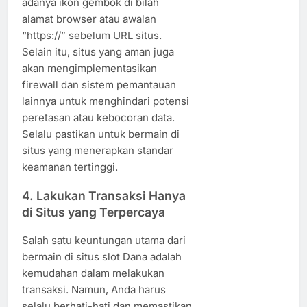
adanya ikon gembok di bilah
alamat browser atau awalan
“https://” sebelum URL situs.
Selain itu, situs yang aman juga
akan mengimplementasikan
firewall dan sistem pemantauan
lainnya untuk menghindari potensi
peretasan atau kebocoran data.
Selalu pastikan untuk bermain di
situs yang menerapkan standar
keamanan tertinggi.
4.
Lakukan Transaksi Hanya
di Situs yang Terpercaya
Salah satu keuntungan utama dari
bermain di situs slot Dana adalah
kemudahan dalam melakukan
transaksi. Namun, Anda harus
selalu berhati-hati dan memastikan