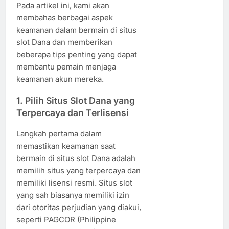
Pada artikel ini, kami akan
membahas berbagai aspek
keamanan dalam bermain di situs
slot Dana dan memberikan
beberapa tips penting yang dapat
membantu pemain menjaga
keamanan akun mereka.
1.
Pilih Situs Slot Dana yang
Terpercaya dan Terlisensi
Langkah pertama dalam
memastikan keamanan saat
bermain di situs slot Dana adalah
memilih situs yang terpercaya dan
memiliki lisensi resmi. Situs slot
yang sah biasanya memiliki izin
dari otoritas perjudian yang diakui,
seperti PAGCOR (Philippine