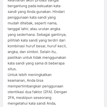
Keamanan akun pribadi sangat
bergantung pada kekuatan kata
sandi yang Anda gunakan. Hindari
penggunaan kata sandi yang
mudah ditebak, seperti nama,
tanggal lahir, atau urutan angka
yang sederhana. Sebagai gantinya,
pilihlah kata sandi yang terdiri dari
kombinasi huruf besar, huruf kecil,
angka, dan simbol. Selain itu,
pastikan untuk tidak menggunakan
kata sandi yang sama di beberapa
situs.
Untuk lebih meningkatkan
keamanan, Anda bisa
mempertimbangkan penggunaan
otentikasi dua faktor (2FA). Dengan
2FA, meskipun seseorang
mengetahui kata sandi Anda,