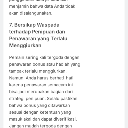
menjamin bahwa data Anda tidak
akan disalahgunakan.
7.
Bersikap Waspada
terhadap Penipuan dan
Penawaran yang Terlalu
Menggiurkan
Pemain sering kali tergoda dengan
penawaran bonus atau hadiah yang
tampak terlalu menggiurkan.
Namun, Anda harus berhati-hati
karena penawaran semacam ini
bisa jadi merupakan bagian dari
strategi penipuan. Selalu pastikan
bahwa bonus yang ditawarkan
sesuai dengan ketentuan yang
masuk akal dan dapat diverifikasi.
Jangan mudah tergoda dengan