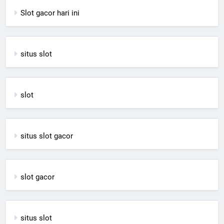
Slot gacor hari ini
situs slot
slot
situs slot gacor
slot gacor
situs slot