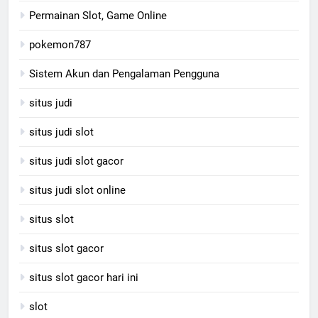
Permainan Slot, Game Online
pokemon787
Sistem Akun dan Pengalaman Pengguna
situs judi
situs judi slot
situs judi slot gacor
situs judi slot online
situs slot
situs slot gacor
situs slot gacor hari ini
slot