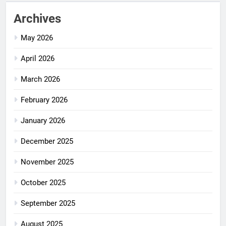
Archives
May 2026
April 2026
March 2026
February 2026
January 2026
December 2025
November 2025
October 2025
September 2025
August 2025