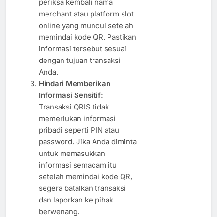
periksa kembali nama
merchant atau platform slot
online yang muncul setelah
memindai kode QR. Pastikan
informasi tersebut sesuai
dengan tujuan transaksi
Anda.
Hindari Memberikan
Informasi Sensitif:
Transaksi QRIS tidak
memerlukan informasi
pribadi seperti PIN atau
password. Jika Anda diminta
untuk memasukkan
informasi semacam itu
setelah memindai kode QR,
segera batalkan transaksi
dan laporkan ke pihak
berwenang.