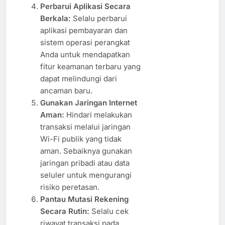
Perbarui Aplikasi Secara
Berkala:
Selalu perbarui
aplikasi pembayaran dan
sistem operasi perangkat
Anda untuk mendapatkan
fitur keamanan terbaru yang
dapat melindungi dari
ancaman baru.
Gunakan Jaringan Internet
Aman:
Hindari melakukan
transaksi melalui jaringan
Wi-Fi publik yang tidak
aman. Sebaiknya gunakan
jaringan pribadi atau data
seluler untuk mengurangi
risiko peretasan.
Pantau Mutasi Rekening
Secara Rutin:
Selalu cek
riwayat transaksi pada