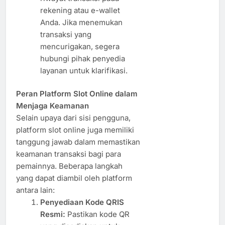
rekening atau e-wallet
Anda. Jika menemukan
transaksi yang
mencurigakan, segera
hubungi pihak penyedia
layanan untuk klarifikasi.
Peran Platform Slot Online dalam
Menjaga Keamanan
Selain upaya dari sisi pengguna,
platform slot online juga memiliki
tanggung jawab dalam memastikan
keamanan transaksi bagi para
pemainnya. Beberapa langkah
yang dapat diambil oleh platform
antara lain:
Penyediaan Kode QRIS
Resmi:
Pastikan kode QR