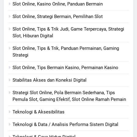
Slot Online, Kasino Online, Panduan Bermain
Slot Online, Strategi Bermain, Pemilihan Slot
Slot Online, Tips & Trik Judi, Game Terpercaya, Strategi
Slot, Hiburan Digital
Slot Online, Tips & Trik, Panduan Permainan, Gaming
Strategi
Slot Online, Tips Bermain Kasino, Permainan Kasino
Stabilitas Akses dan Koneksi Digital
Strategi Slot Online, Pola Bermain Sederhana, Tips
Pemula Slot, Gaming Efektif, Slot Online Ramah Pemain
Teknologi & Aksesibilitas
Teknologi & Data / Analisis Performa Sistem Digital
Teknologi & Gaya Hidup Digital