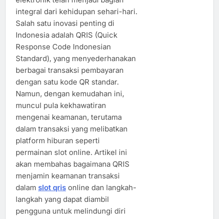
integral dari kehidupan sehari-hari.
Salah satu inovasi penting di
Indonesia adalah QRIS (Quick
Response Code Indonesian
Standard), yang menyederhanakan
berbagai transaksi pembayaran
dengan satu kode QR standar.
Namun, dengan kemudahan ini,
muncul pula kekhawatiran
mengenai keamanan, terutama
dalam transaksi yang melibatkan
platform hiburan seperti
permainan slot online. Artikel ini
akan membahas bagaimana QRIS
menjamin keamanan transaksi
dalam
slot qris
online dan langkah-
langkah yang dapat diambil
pengguna untuk melindungi diri