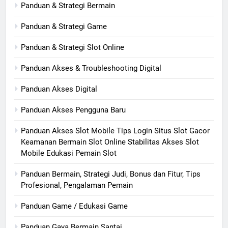
Panduan & Strategi Bermain
Panduan & Strategi Game
Panduan & Strategi Slot Online
Panduan Akses & Troubleshooting Digital
Panduan Akses Digital
Panduan Akses Pengguna Baru
Panduan Akses Slot Mobile Tips Login Situs Slot Gacor
Keamanan Bermain Slot Online Stabilitas Akses Slot
Mobile Edukasi Pemain Slot
Panduan Bermain, Strategi Judi, Bonus dan Fitur, Tips
Profesional, Pengalaman Pemain
Panduan Game / Edukasi Game
Panduan Gaya Bermain Santai