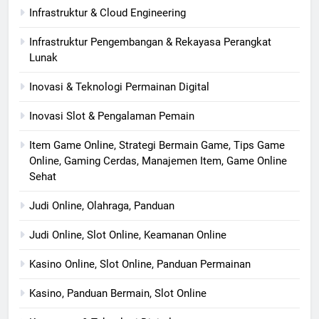
Infrastruktur & Cloud Engineering
Infrastruktur Pengembangan & Rekayasa Perangkat
Lunak
Inovasi & Teknologi Permainan Digital
Inovasi Slot & Pengalaman Pemain
Item Game Online, Strategi Bermain Game, Tips Game
Online, Gaming Cerdas, Manajemen Item, Game Online
Sehat
Judi Online, Olahraga, Panduan
Judi Online, Slot Online, Keamanan Online
Kasino Online, Slot Online, Panduan Permainan
Kasino, Panduan Bermain, Slot Online