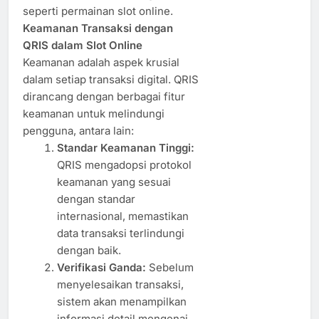
seperti permainan slot online.
Keamanan Transaksi dengan
QRIS dalam Slot Online
Keamanan adalah aspek krusial
dalam setiap transaksi digital. QRIS
dirancang dengan berbagai fitur
keamanan untuk melindungi
pengguna, antara lain:
Standar Keamanan Tinggi:
QRIS mengadopsi protokol
keamanan yang sesuai
dengan standar
internasional, memastikan
data transaksi terlindungi
dengan baik.
Verifikasi Ganda:
Sebelum
menyelesaikan transaksi,
sistem akan menampilkan
informasi detail mengenai