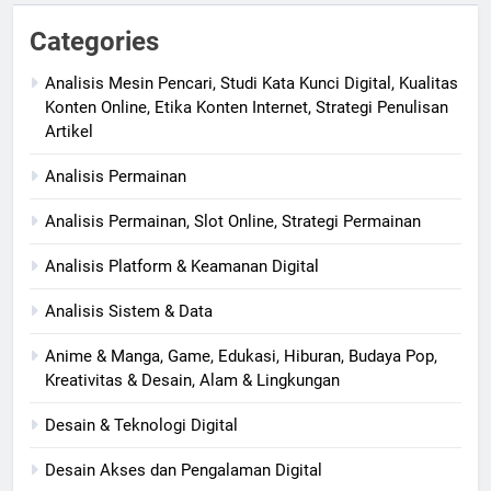
Categories
Analisis Mesin Pencari, Studi Kata Kunci Digital, Kualitas
Konten Online, Etika Konten Internet, Strategi Penulisan
Artikel
Analisis Permainan
Analisis Permainan, Slot Online, Strategi Permainan
Analisis Platform & Keamanan Digital
Analisis Sistem & Data
Anime & Manga, Game, Edukasi, Hiburan, Budaya Pop,
Kreativitas & Desain, Alam & Lingkungan
Desain & Teknologi Digital
Desain Akses dan Pengalaman Digital