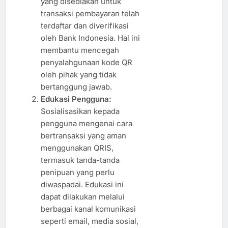
yang disediakan untuk
transaksi pembayaran telah
terdaftar dan diverifikasi
oleh Bank Indonesia. Hal ini
membantu mencegah
penyalahgunaan kode QR
oleh pihak yang tidak
bertanggung jawab.
Edukasi Pengguna:
Sosialisasikan kepada
pengguna mengenai cara
bertransaksi yang aman
menggunakan QRIS,
termasuk tanda-tanda
penipuan yang perlu
diwaspadai. Edukasi ini
dapat dilakukan melalui
berbagai kanal komunikasi
seperti email, media sosial,