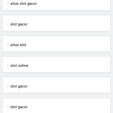
situs slot gacor
slot gacor
situs slot
slot online
slot gacor
slot gacor