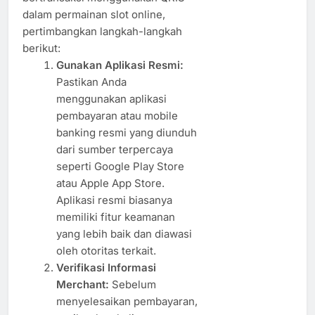
dalam permainan slot online,
pertimbangkan langkah-langkah
berikut:
Gunakan Aplikasi Resmi:
Pastikan Anda
menggunakan aplikasi
pembayaran atau mobile
banking resmi yang diunduh
dari sumber terpercaya
seperti Google Play Store
atau Apple App Store.
Aplikasi resmi biasanya
memiliki fitur keamanan
yang lebih baik dan diawasi
oleh otoritas terkait.
Verifikasi Informasi
Merchant:
Sebelum
menyelesaikan pembayaran,