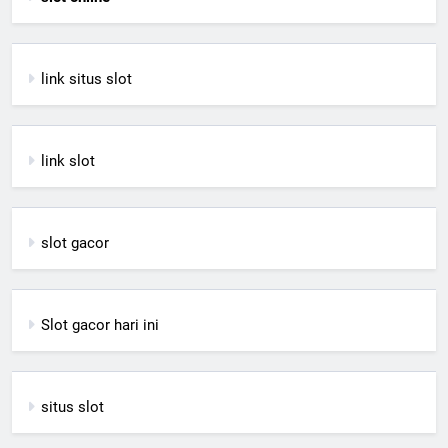
link situs slot
link slot
slot gacor
Slot gacor hari ini
situs slot