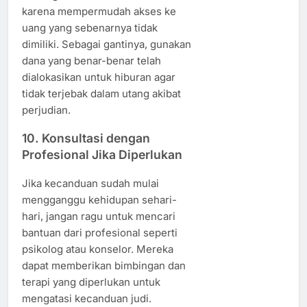
karena mempermudah akses ke
uang yang sebenarnya tidak
dimiliki. Sebagai gantinya, gunakan
dana yang benar-benar telah
dialokasikan untuk hiburan agar
tidak terjebak dalam utang akibat
perjudian.
10. Konsultasi dengan
Profesional Jika Diperlukan
Jika kecanduan sudah mulai
mengganggu kehidupan sehari-
hari, jangan ragu untuk mencari
bantuan dari profesional seperti
psikolog atau konselor. Mereka
dapat memberikan bimbingan dan
terapi yang diperlukan untuk
mengatasi kecanduan judi.