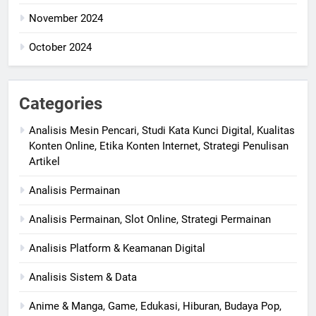
November 2024
October 2024
Categories
Analisis Mesin Pencari, Studi Kata Kunci Digital, Kualitas
Konten Online, Etika Konten Internet, Strategi Penulisan
Artikel
Analisis Permainan
Analisis Permainan, Slot Online, Strategi Permainan
Analisis Platform & Keamanan Digital
Analisis Sistem & Data
Anime & Manga, Game, Edukasi, Hiburan, Budaya Pop,