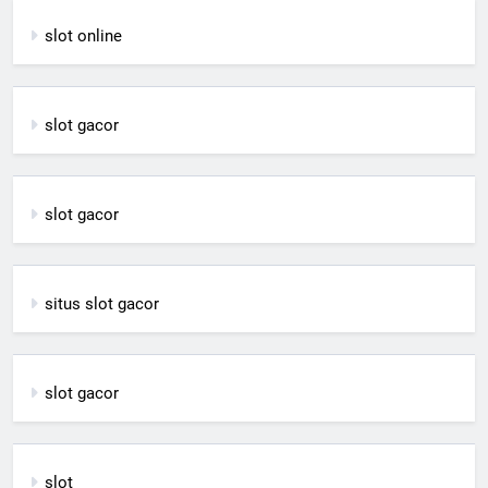
slot online
slot gacor
slot gacor
situs slot gacor
slot gacor
slot