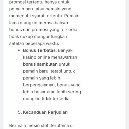
promosi tertentu hanya untuk
pemain baru atau pemain yang
memenuhi syarat tertentu. Pemain
lama mungkin merasa bahwa
bonus dan promosi yang tersedia
tidak cukup menguntungkan
setelah beberapa waktu.
Bonus Terbatas
: Banyak
kasino online menawarkan
bonus sambutan
untuk
pemain baru, tetapi untuk
pemain yang lebih
berpengalaman, bonus yang
lebih besar atau lebih sering
mungkin tidak tersedia.
Kecanduan Perjudian
Bermain mesin slot, terutama di