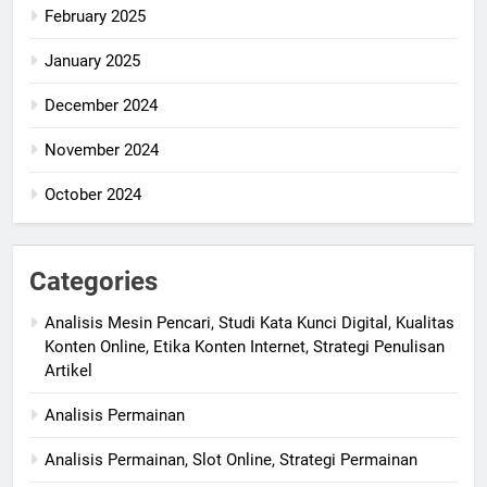
February 2025
January 2025
December 2024
November 2024
October 2024
Categories
Analisis Mesin Pencari, Studi Kata Kunci Digital, Kualitas
Konten Online, Etika Konten Internet, Strategi Penulisan
Artikel
Analisis Permainan
Analisis Permainan, Slot Online, Strategi Permainan