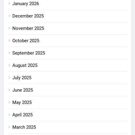
January 2026
December 2025
November 2025
October 2025
September 2025
August 2025
July 2025
June 2025
May 2025
April 2025
March 2025