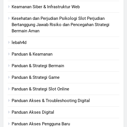
Keamanan Siber & Infrastruktur Web
Kesehatan dan Perjudian Psikologi Slot Perjudian
Bertanggung Jawab Risiko dan Pencegahan Strategi
Bermain Aman
lebah4d
Panduan & Keamanan
Panduan & Strategi Bermain
Panduan & Strategi Game
Panduan & Strategi Slot Online
Panduan Akses & Troubleshooting Digital
Panduan Akses Digital
Panduan Akses Pengguna Baru