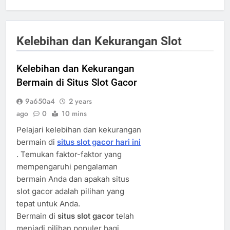
Kelebihan dan Kekurangan Slot
Kelebihan dan Kekurangan
Bermain di Situs Slot Gacor
9a650a4
2 years
ago
0
10 mins
Pelajari kelebihan dan kekurangan
bermain di
situs slot gacor hari ini
. Temukan faktor-faktor yang
mempengaruhi pengalaman
bermain Anda dan apakah situs
slot gacor adalah pilihan yang
tepat untuk Anda.
Bermain di
situs slot gacor
telah
menjadi pilihan populer bagi