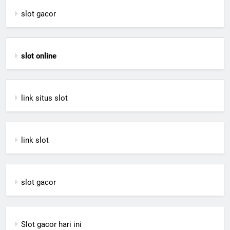
slot gacor
slot online
link situs slot
link slot
slot gacor
Slot gacor hari ini