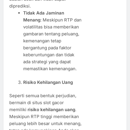
diprediksi.
Tidak Ada Jaminan
Menang
: Meskipun RTP dan
volatilitas bisa memberikan
gambaran tentang peluang,
kemenangan tetap
bergantung pada faktor
keberuntungan dan tidak
ada strategi yang dapat
memastikan kemenangan.
Risiko Kehilangan Uang
Seperti semua bentuk perjudian,
bermain di situs slot gacor
memiliki
risiko kehilangan uang
.
Meskipun RTP tinggi memberikan
peluang lebih besar untuk menang,