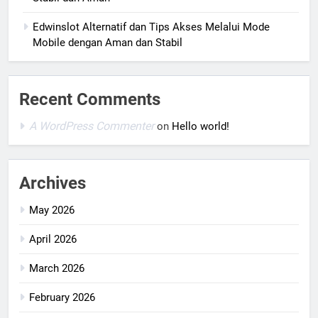
Edwinslot Alternatif dan Tips Akses Melalui Mode
Mobile dengan Aman dan Stabil
Recent Comments
A WordPress Commenter
on
Hello world!
Archives
May 2026
April 2026
March 2026
February 2026