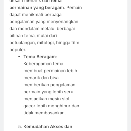
desain menarik dan
tema
permainan yang beragam
. Pemain
dapat menikmati berbagai
pengalaman yang menyenangkan
dan mendalam melalui berbagai
pilihan tema, mulai dari
petualangan, mitologi, hingga film
populer.
Tema Beragam
:
Keberagaman tema
membuat permainan lebih
menarik dan bisa
memberikan pengalaman
bermain yang lebih seru,
menjadikan mesin slot
gacor lebih menghibur dan
tidak membosankan.
Kemudahan Akses dan