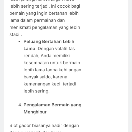
lebih sering terjadi. Ini cocok bagi
pemain yang ingin bertahan lebih
lama dalam permainan dan
menikmati pengalaman yang lebih
stabil.
Peluang Bertahan Lebih
Lama
: Dengan volatilitas
rendah, Anda memiliki
kesempatan untuk bermain
lebih lama tanpa kehilangan
banyak saldo, karena
kemenangan kecil terjadi
lebih sering.
Pengalaman Bermain yang
Menghibur
Slot gacor biasanya hadir dengan