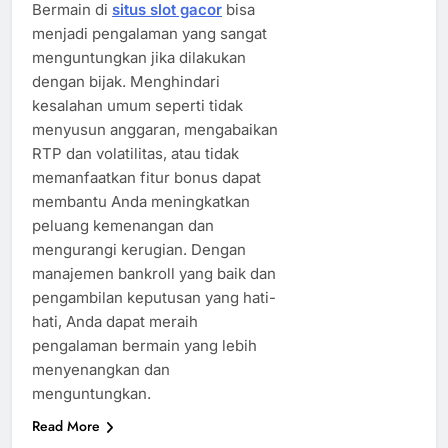
Bermain di
situs slot gacor
bisa
menjadi pengalaman yang sangat
menguntungkan jika dilakukan
dengan bijak. Menghindari
kesalahan umum seperti tidak
menyusun anggaran, mengabaikan
RTP dan volatilitas, atau tidak
memanfaatkan fitur bonus dapat
membantu Anda meningkatkan
peluang kemenangan dan
mengurangi kerugian. Dengan
manajemen bankroll yang baik dan
pengambilan keputusan yang hati-
hati, Anda dapat meraih
pengalaman bermain yang lebih
menyenangkan dan
menguntungkan.
Read More