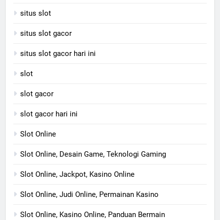
situs slot
situs slot gacor
situs slot gacor hari ini
slot
slot gacor
slot gacor hari ini
Slot Online
Slot Online, Desain Game, Teknologi Gaming
Slot Online, Jackpot, Kasino Online
Slot Online, Judi Online, Permainan Kasino
Slot Online, Kasino Online, Panduan Bermain