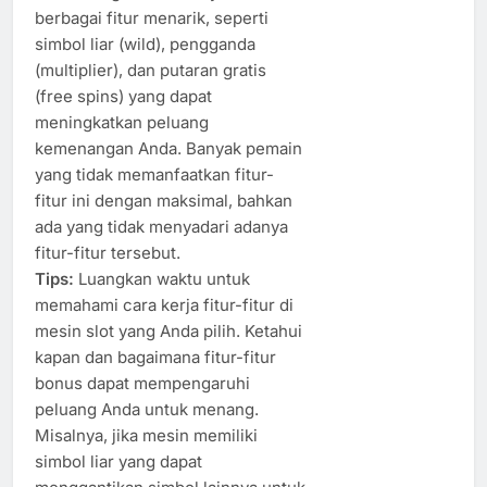
berbagai fitur menarik, seperti
simbol liar (wild), pengganda
(multiplier), dan putaran gratis
(free spins) yang dapat
meningkatkan peluang
kemenangan Anda. Banyak pemain
yang tidak memanfaatkan fitur-
fitur ini dengan maksimal, bahkan
ada yang tidak menyadari adanya
fitur-fitur tersebut.
Tips:
Luangkan waktu untuk
memahami cara kerja fitur-fitur di
mesin slot yang Anda pilih. Ketahui
kapan dan bagaimana fitur-fitur
bonus dapat mempengaruhi
peluang Anda untuk menang.
Misalnya, jika mesin memiliki
simbol liar yang dapat