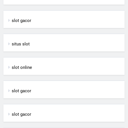
slot gacor
situs slot
slot online
slot gacor
slot gacor