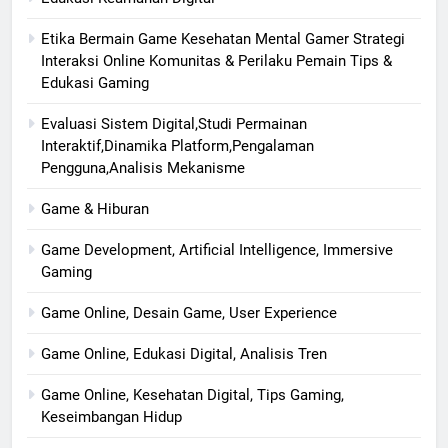
Etika Bermain Game Kesehatan Mental Gamer Strategi
Interaksi Online Komunitas & Perilaku Pemain Tips &
Edukasi Gaming
Evaluasi Sistem Digital,Studi Permainan
Interaktif,Dinamika Platform,Pengalaman
Pengguna,Analisis Mekanisme
Game & Hiburan
Game Development, Artificial Intelligence, Immersive
Gaming
Game Online, Desain Game, User Experience
Game Online, Edukasi Digital, Analisis Tren
Game Online, Kesehatan Digital, Tips Gaming,
Keseimbangan Hidup