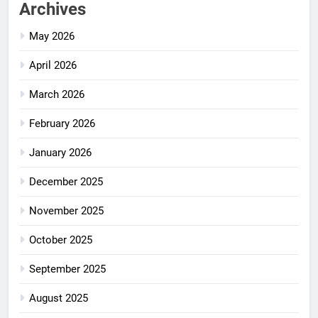
Archives
May 2026
April 2026
March 2026
February 2026
January 2026
December 2025
November 2025
October 2025
September 2025
August 2025