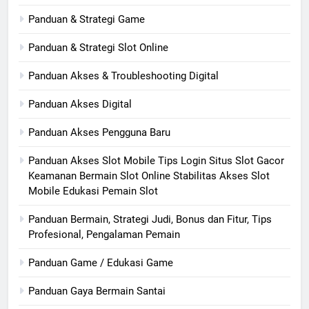
Panduan & Strategi Game
Panduan & Strategi Slot Online
Panduan Akses & Troubleshooting Digital
Panduan Akses Digital
Panduan Akses Pengguna Baru
Panduan Akses Slot Mobile Tips Login Situs Slot Gacor
Keamanan Bermain Slot Online Stabilitas Akses Slot
Mobile Edukasi Pemain Slot
Panduan Bermain, Strategi Judi, Bonus dan Fitur, Tips
Profesional, Pengalaman Pemain
Panduan Game / Edukasi Game
Panduan Gaya Bermain Santai