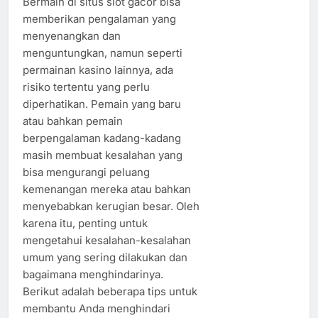
Bermain di situs slot gacor bisa
memberikan pengalaman yang
menyenangkan dan
menguntungkan, namun seperti
permainan kasino lainnya, ada
risiko tertentu yang perlu
diperhatikan. Pemain yang baru
atau bahkan pemain
berpengalaman kadang-kadang
masih membuat kesalahan yang
bisa mengurangi peluang
kemenangan mereka atau bahkan
menyebabkan kerugian besar. Oleh
karena itu, penting untuk
mengetahui kesalahan-kesalahan
umum yang sering dilakukan dan
bagaimana menghindarinya.
Berikut adalah beberapa tips untuk
membantu Anda menghindari