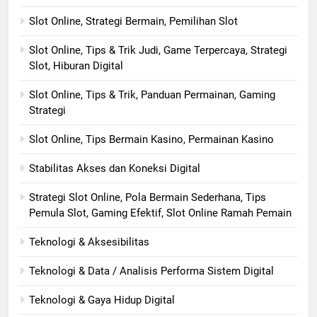
Slot Online, Strategi Bermain, Pemilihan Slot
Slot Online, Tips & Trik Judi, Game Terpercaya, Strategi
Slot, Hiburan Digital
Slot Online, Tips & Trik, Panduan Permainan, Gaming
Strategi
Slot Online, Tips Bermain Kasino, Permainan Kasino
Stabilitas Akses dan Koneksi Digital
Strategi Slot Online, Pola Bermain Sederhana, Tips
Pemula Slot, Gaming Efektif, Slot Online Ramah Pemain
Teknologi & Aksesibilitas
Teknologi & Data / Analisis Performa Sistem Digital
Teknologi & Gaya Hidup Digital