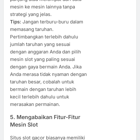
mesin ke mesin lainnya tanpa
strategi yang jelas.
Tips:
Jangan terburu-buru dalam
memasang taruhan.
Pertimbangkan terlebih dahulu
jumlah taruhan yang sesuai
dengan anggaran Anda dan pilih
mesin slot yang paling sesuai
dengan gaya bermain Anda. Jika
Anda merasa tidak nyaman dengan
taruhan besar, cobalah untuk
bermain dengan taruhan lebih
kecil terlebih dahulu untuk
merasakan permainan.
5.
Mengabaikan Fitur-Fitur
Mesin Slot
Situs slot gacor biasanya memiliki