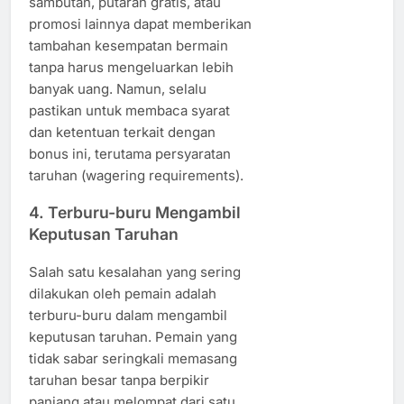
sambutan, putaran gratis, atau
promosi lainnya dapat memberikan
tambahan kesempatan bermain
tanpa harus mengeluarkan lebih
banyak uang. Namun, selalu
pastikan untuk membaca syarat
dan ketentuan terkait dengan
bonus ini, terutama persyaratan
taruhan (wagering requirements).
4.
Terburu-buru Mengambil
Keputusan Taruhan
Salah satu kesalahan yang sering
dilakukan oleh pemain adalah
terburu-buru dalam mengambil
keputusan taruhan. Pemain yang
tidak sabar seringkali memasang
taruhan besar tanpa berpikir
panjang atau melompat dari satu