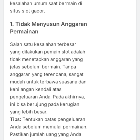
kesalahan umum saat bermain di
situs slot gacor.
1.
Tidak Menyusun Anggaran
Permainan
Salah satu kesalahan terbesar
yang dilakukan pemain slot adalah
tidak menetapkan anggaran yang
jelas sebelum bermain. Tanpa
anggaran yang terencana, sangat
mudah untuk terbawa suasana dan
kehilangan kendali atas
pengeluaran Anda. Pada akhirnya,
ini bisa berujung pada kerugian
yang lebih besar.
Tips:
Tentukan batas pengeluaran
Anda sebelum memulai permainan.
Pastikan jumlah uang yang Anda