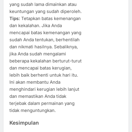
yang sudah lama dimainkan atau
keuntungan yang sudah diperoleh.
Tips:
Tetapkan batas kemenangan
dan kekalahan. Jika Anda
mencapai batas kemenangan yang
sudah Anda tentukan, berhentilah
dan nikmati hasilnya. Sebaliknya,
jika Anda sudah mengalami
beberapa kekalahan berturut-turut
dan mencapai batas kerugian,
lebih baik berhenti untuk hari itu.
Ini akan membantu Anda
menghindari kerugian lebih lanjut
dan memastikan Anda tidak
terjebak dalam permainan yang
tidak menguntungkan.
Kesimpulan