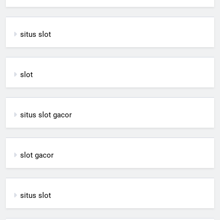
situs slot
slot
situs slot gacor
slot gacor
situs slot