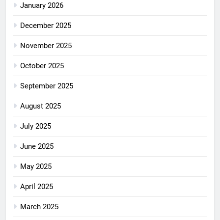
January 2026
December 2025
November 2025
October 2025
September 2025
August 2025
July 2025
June 2025
May 2025
April 2025
March 2025