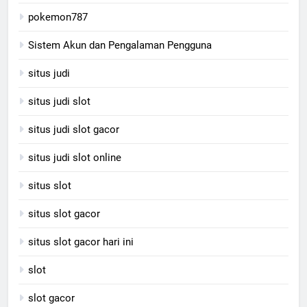
pokemon787
Sistem Akun dan Pengalaman Pengguna
situs judi
situs judi slot
situs judi slot gacor
situs judi slot online
situs slot
situs slot gacor
situs slot gacor hari ini
slot
slot gacor