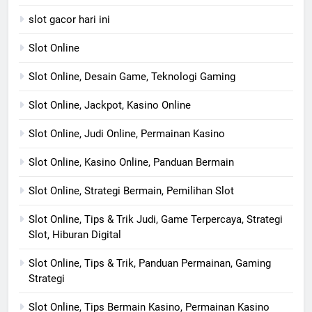
slot gacor hari ini
Slot Online
Slot Online, Desain Game, Teknologi Gaming
Slot Online, Jackpot, Kasino Online
Slot Online, Judi Online, Permainan Kasino
Slot Online, Kasino Online, Panduan Bermain
Slot Online, Strategi Bermain, Pemilihan Slot
Slot Online, Tips & Trik Judi, Game Terpercaya, Strategi
Slot, Hiburan Digital
Slot Online, Tips & Trik, Panduan Permainan, Gaming
Strategi
Slot Online, Tips Bermain Kasino, Permainan Kasino