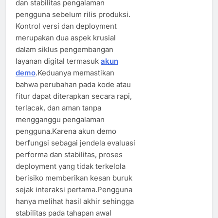
dan stabilitas pengalaman
pengguna sebelum rilis produksi.
Kontrol versi dan deployment
merupakan dua aspek krusial
dalam siklus pengembangan
layanan digital termasuk
akun
demo
.Keduanya memastikan
bahwa perubahan pada kode atau
fitur dapat diterapkan secara rapi,
terlacak, dan aman tanpa
mengganggu pengalaman
pengguna.Karena akun demo
berfungsi sebagai jendela evaluasi
performa dan stabilitas, proses
deployment yang tidak terkelola
berisiko memberikan kesan buruk
sejak interaksi pertama.Pengguna
hanya melihat hasil akhir sehingga
stabilitas pada tahapan awal