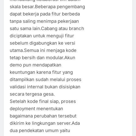
skala besar.Beberapa pengembang
dapat bekerja pada fitur berbeda
tanpa saling menimpa pekerjaan
satu sama lain.Cabang atau branch
diciptakan untuk menguji fitur
sebelum digabungkan ke versi
utama.Semua ini menjaga kode
tetap bersih dan modular.Akun
demo pun mendapatkan
keuntungan karena fitur yang
ditampilkan sudah melalui proses
validasi internal bukan disisipkan
secara tergesa gesa.
Setelah kode final siap, proses
deployment menentukan
bagaimana perubahan tersebut
dikirim ke lingkungan server.Ada
dua pendekatan umum yaitu