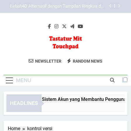
Skip
Panduan Lengkap Akses Slot Lebah4D untuk
to
Pengguna Baru
content
LAE138 Login Cepat dengan Koneksi Internet
yang Stabil dan Aman
Slot Lebah4D dan Sistem Akun yang Membantu
Pengguna Lebih Terorganisir
Lebah4D Alternatif dengan Tampilan Ringkas dan
Modern
Tastatur Mit
Dapatkan Keyboard Dengan Touchpad
Panduan Lengkap Akses Slot Lebah4D untuk
NEWSLETTER
RANDOM NEWS
Pengguna Baru
Touchpad
Yang Praktis Dari Tastatur Mit
LAE138 Login Cepat dengan Koneksi Internet
Touchpad. Solusi Ergonomis Untuk
yang Stabil dan Aman
MENU
Kenyamanan Anda.
lot Lebah4D dan Sistem Akun yang Membantu Pengguna Lebih 
HEADLINES
Months Ago
Home
kontrol versi