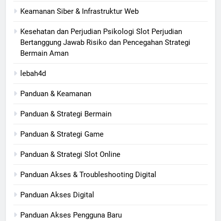
Keamanan Siber & Infrastruktur Web
Kesehatan dan Perjudian Psikologi Slot Perjudian
Bertanggung Jawab Risiko dan Pencegahan Strategi
Bermain Aman
lebah4d
Panduan & Keamanan
Panduan & Strategi Bermain
Panduan & Strategi Game
Panduan & Strategi Slot Online
Panduan Akses & Troubleshooting Digital
Panduan Akses Digital
Panduan Akses Pengguna Baru