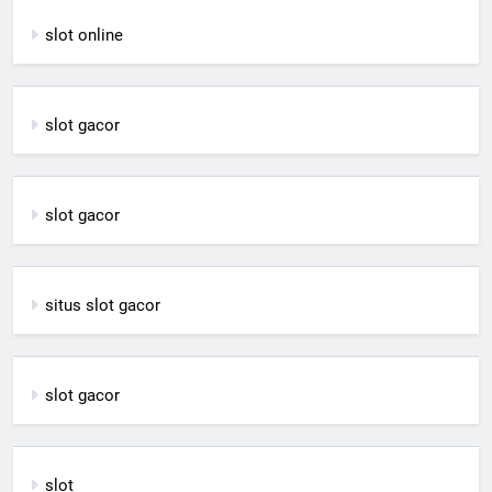
slot online
slot gacor
slot gacor
situs slot gacor
slot gacor
slot