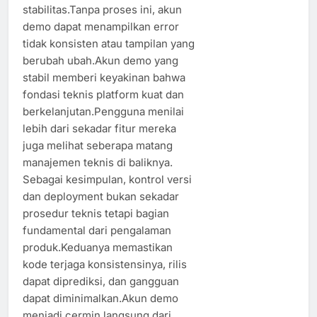
stabilitas.Tanpa proses ini, akun
demo dapat menampilkan error
tidak konsisten atau tampilan yang
berubah ubah.Akun demo yang
stabil memberi keyakinan bahwa
fondasi teknis platform kuat dan
berkelanjutan.Pengguna menilai
lebih dari sekadar fitur mereka
juga melihat seberapa matang
manajemen teknis di baliknya.
Sebagai kesimpulan, kontrol versi
dan deployment bukan sekadar
prosedur teknis tetapi bagian
fundamental dari pengalaman
produk.Keduanya memastikan
kode terjaga konsistensinya, rilis
dapat diprediksi, dan gangguan
dapat diminimalkan.Akun demo
menjadi cermin langsung dari