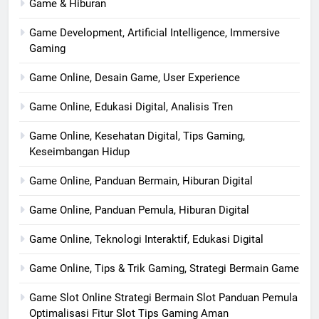
Game & Hiburan
Game Development, Artificial Intelligence, Immersive
Gaming
Game Online, Desain Game, User Experience
Game Online, Edukasi Digital, Analisis Tren
Game Online, Kesehatan Digital, Tips Gaming,
Keseimbangan Hidup
Game Online, Panduan Bermain, Hiburan Digital
Game Online, Panduan Pemula, Hiburan Digital
Game Online, Teknologi Interaktif, Edukasi Digital
Game Online, Tips & Trik Gaming, Strategi Bermain Game
Game Slot Online Strategi Bermain Slot Panduan Pemula
Optimalisasi Fitur Slot Tips Gaming Aman