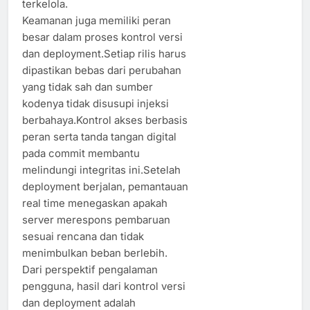
terkelola.
Keamanan juga memiliki peran
besar dalam proses kontrol versi
dan deployment.Setiap rilis harus
dipastikan bebas dari perubahan
yang tidak sah dan sumber
kodenya tidak disusupi injeksi
berbahaya.Kontrol akses berbasis
peran serta tanda tangan digital
pada commit membantu
melindungi integritas ini.Setelah
deployment berjalan, pemantauan
real time menegaskan apakah
server merespons pembaruan
sesuai rencana dan tidak
menimbulkan beban berlebih.
Dari perspektif pengalaman
pengguna, hasil dari kontrol versi
dan deployment adalah