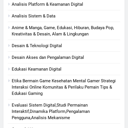
Analisis Platform & Keamanan Digital
Analisis Sistem & Data
Anime & Manga, Game, Edukasi, Hiburan, Budaya Pop,
Kreativitas & Desain, Alam & Lingkungan
Desain & Teknologi Digital
Desain Akses dan Pengalaman Digital
Edukasi Keamanan Digital
Etika Bermain Game Kesehatan Mental Gamer Strategi
Interaksi Online Komunitas & Perilaku Pemain Tips &
Edukasi Gaming
Evaluasi Sistem Digital,Studi Permainan
Interaktif,Dinamika Platform,Pengalaman
Pengguna,Analisis Mekanisme