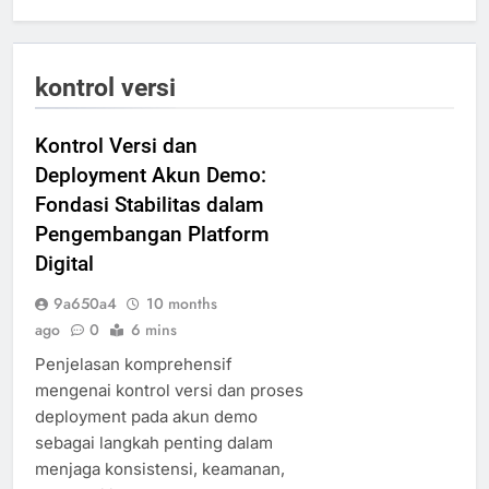
kontrol versi
Kontrol Versi dan
Deployment Akun Demo:
Fondasi Stabilitas dalam
Pengembangan Platform
Digital
9a650a4
10 months
ago
0
6 mins
Penjelasan komprehensif
mengenai kontrol versi dan proses
deployment pada akun demo
sebagai langkah penting dalam
menjaga konsistensi, keamanan,