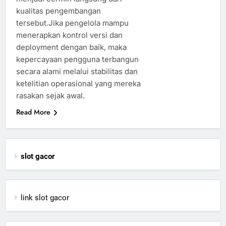
kualitas pengembangan
tersebut.Jika pengelola mampu
menerapkan kontrol versi dan
deployment dengan baik, maka
kepercayaan pengguna terbangun
secara alami melalui stabilitas dan
ketelitian operasional yang mereka
rasakan sejak awal.
Read More
slot gacor
link slot gacor