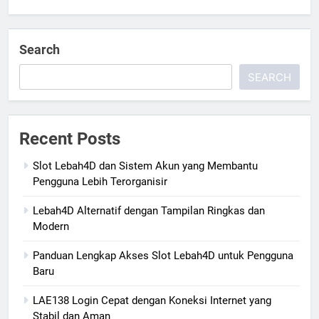
Search
SEARCH
Recent Posts
Slot Lebah4D dan Sistem Akun yang Membantu
Pengguna Lebih Terorganisir
Lebah4D Alternatif dengan Tampilan Ringkas dan
Modern
Panduan Lengkap Akses Slot Lebah4D untuk Pengguna
Baru
LAE138 Login Cepat dengan Koneksi Internet yang
Stabil dan Aman