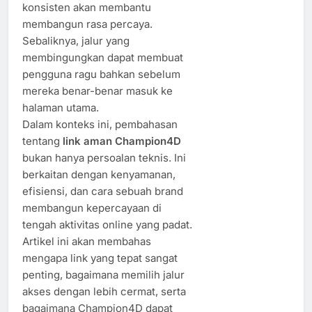
konsisten akan membantu
membangun rasa percaya.
Sebaliknya, jalur yang
membingungkan dapat membuat
pengguna ragu bahkan sebelum
mereka benar-benar masuk ke
halaman utama.
Dalam konteks ini, pembahasan
tentang
link aman Champion4D
bukan hanya persoalan teknis. Ini
berkaitan dengan kenyamanan,
efisiensi, dan cara sebuah brand
membangun kepercayaan di
tengah aktivitas online yang padat.
Artikel ini akan membahas
mengapa link yang tepat sangat
penting, bagaimana memilih jalur
akses dengan lebih cermat, serta
bagaimana Champion4D dapat