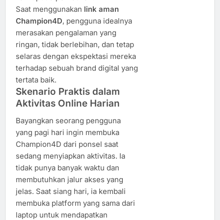
Saat menggunakan
link aman
Champion4D
, pengguna idealnya
merasakan pengalaman yang
ringan, tidak berlebihan, dan tetap
selaras dengan ekspektasi mereka
terhadap sebuah brand digital yang
tertata baik.
Skenario Praktis dalam
Aktivitas Online Harian
Bayangkan seorang pengguna
yang pagi hari ingin membuka
Champion4D dari ponsel saat
sedang menyiapkan aktivitas. Ia
tidak punya banyak waktu dan
membutuhkan jalur akses yang
jelas. Saat siang hari, ia kembali
membuka platform yang sama dari
laptop untuk mendapatkan