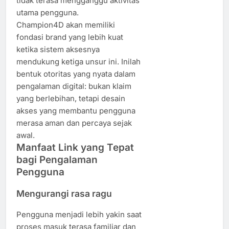
tidak terasa mengganggu aktivitas
utama pengguna.
Champion4D akan memiliki
fondasi brand yang lebih kuat
ketika sistem aksesnya
mendukung ketiga unsur ini. Inilah
bentuk otoritas yang nyata dalam
pengalaman digital: bukan klaim
yang berlebihan, tetapi desain
akses yang membantu pengguna
merasa aman dan percaya sejak
awal.
Manfaat Link yang Tepat
bagi Pengalaman
Pengguna
Mengurangi rasa ragu
Pengguna menjadi lebih yakin saat
proses masuk terasa familiar dan