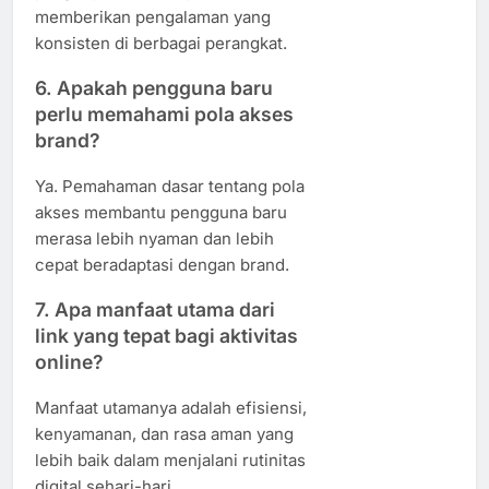
memberikan pengalaman yang
konsisten di berbagai perangkat.
6. Apakah pengguna baru
perlu memahami pola akses
brand?
Ya. Pemahaman dasar tentang pola
akses membantu pengguna baru
merasa lebih nyaman dan lebih
cepat beradaptasi dengan brand.
7. Apa manfaat utama dari
link yang tepat bagi aktivitas
online?
Manfaat utamanya adalah efisiensi,
kenyamanan, dan rasa aman yang
lebih baik dalam menjalani rutinitas
digital sehari-hari.