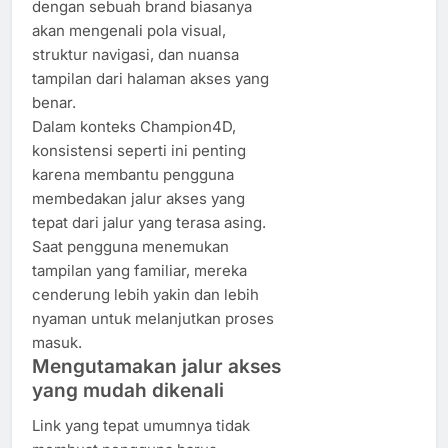
dengan sebuah brand biasanya
akan mengenali pola visual,
struktur navigasi, dan nuansa
tampilan dari halaman akses yang
benar.
Dalam konteks Champion4D,
konsistensi seperti ini penting
karena membantu pengguna
membedakan jalur akses yang
tepat dari jalur yang terasa asing.
Saat pengguna menemukan
tampilan yang familiar, mereka
cenderung lebih yakin dan lebih
nyaman untuk melanjutkan proses
masuk.
Mengutamakan jalur akses
yang mudah dikenali
Link yang tepat umumnya tidak