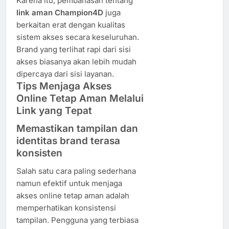
Karena itu, pembahasan tentang
link aman Champion4D
juga
berkaitan erat dengan kualitas
sistem akses secara keseluruhan.
Brand yang terlihat rapi dari sisi
akses biasanya akan lebih mudah
dipercaya dari sisi layanan.
Tips Menjaga Akses
Online Tetap Aman Melalui
Link yang Tepat
Memastikan tampilan dan
identitas brand terasa
konsisten
Salah satu cara paling sederhana
namun efektif untuk menjaga
akses online tetap aman adalah
memperhatikan konsistensi
tampilan. Pengguna yang terbiasa