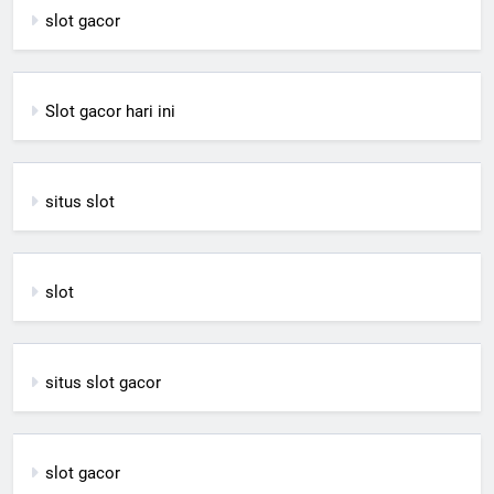
slot gacor
Slot gacor hari ini
situs slot
slot
situs slot gacor
slot gacor