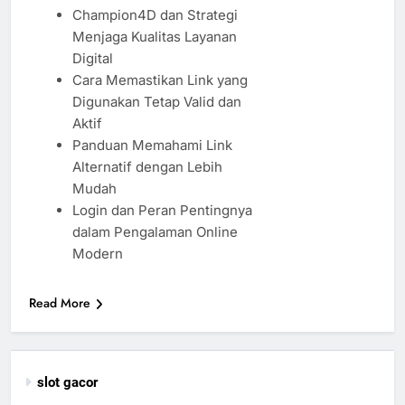
Champion4D dan Strategi
Menjaga Kualitas Layanan
Digital
Cara Memastikan Link yang
Digunakan Tetap Valid dan
Aktif
Panduan Memahami Link
Alternatif dengan Lebih
Mudah
Login dan Peran Pentingnya
dalam Pengalaman Online
Modern
Read More
slot gacor