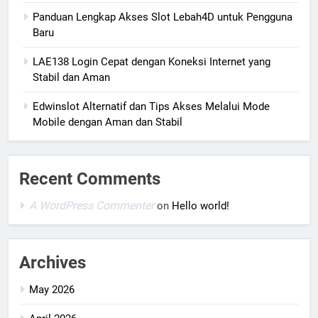
Panduan Lengkap Akses Slot Lebah4D untuk Pengguna
Baru
LAE138 Login Cepat dengan Koneksi Internet yang
Stabil dan Aman
Edwinslot Alternatif dan Tips Akses Melalui Mode
Mobile dengan Aman dan Stabil
Recent Comments
A WordPress Commenter
on
Hello world!
Archives
May 2026