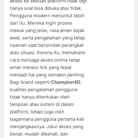
akses ke sebuah platform tidak lagi
hanya soal bisa dibuka atau tidak.
Pengguna modern menuntut lebih
dari itu. Mereka ingin proses
masuk yang jelas, rasa aman sejak
awal, serta pengalaman yang tetap
nyaman saat berpindah perangkat
atau situasi. Karena itu, memahami
cara menjaga akses online tetap
aman melalui link yang tepat
menjadi hal yang semakin penting.
Bagi brand seperti
Champion4D
,
kualitas pengalaman pengguna
tidak hanya ditentukan oleh
tampilan atau sistem di dalam
platform, tetapi juga oleh
bagaimana pengguna pertama kali
menjangkaunya. Jalur akses yang
benar, mudah dikenali, dan