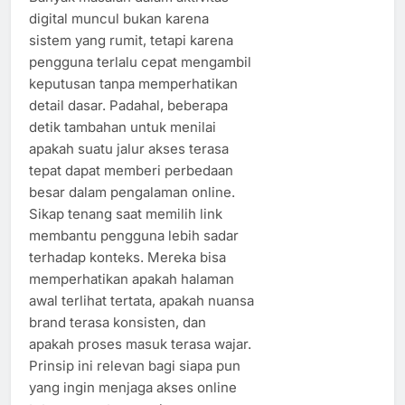
digital muncul bukan karena
sistem yang rumit, tetapi karena
pengguna terlalu cepat mengambil
keputusan tanpa memperhatikan
detail dasar. Padahal, beberapa
detik tambahan untuk menilai
apakah suatu jalur akses terasa
tepat dapat memberi perbedaan
besar dalam pengalaman online.
Sikap tenang saat memilih link
membantu pengguna lebih sadar
terhadap konteks. Mereka bisa
memperhatikan apakah halaman
awal terlihat tertata, apakah nuansa
brand terasa konsisten, dan
apakah proses masuk terasa wajar.
Prinsip ini relevan bagi siapa pun
yang ingin menjaga akses online