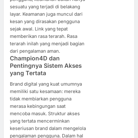
sesuatu yang terjadi di belakang
layar. Keamanan juga muncul dari
kesan yang dirasakan pengguna
sejak awal. Link yang tepat
memberikan rasa terarah. Rasa
terarah inilah yang menjadi bagian
dari pengalaman aman.
Champion4D dan
Pentingnya Sistem Akses
yang Tertata
Brand digital yang kuat umumnya
memiliki satu kesamaan: mereka
tidak membiarkan pengguna
merasa kebingungan saat
mencoba masuk. Struktur akses
yang tertata mencerminkan
keseriusan brand dalam mengelola
pengalaman pengguna. Dalam hal