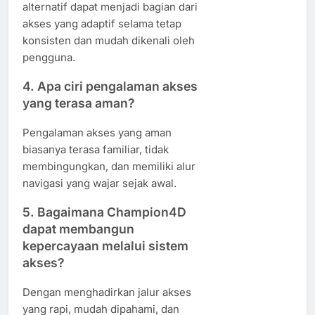
alternatif dapat menjadi bagian dari
akses yang adaptif selama tetap
konsisten dan mudah dikenali oleh
pengguna.
4. Apa ciri pengalaman akses
yang terasa aman?
Pengalaman akses yang aman
biasanya terasa familiar, tidak
membingungkan, dan memiliki alur
navigasi yang wajar sejak awal.
5. Bagaimana Champion4D
dapat membangun
kepercayaan melalui sistem
akses?
Dengan menghadirkan jalur akses
yang rapi, mudah dipahami, dan