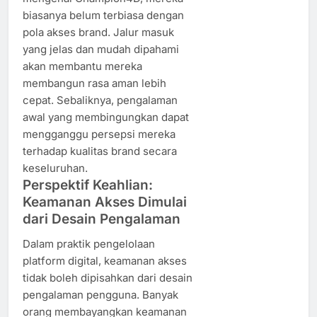
biasanya belum terbiasa dengan
pola akses brand. Jalur masuk
yang jelas dan mudah dipahami
akan membantu mereka
membangun rasa aman lebih
cepat. Sebaliknya, pengalaman
awal yang membingungkan dapat
mengganggu persepsi mereka
terhadap kualitas brand secara
keseluruhan.
Perspektif Keahlian:
Keamanan Akses Dimulai
dari Desain Pengalaman
Dalam praktik pengelolaan
platform digital, keamanan akses
tidak boleh dipisahkan dari desain
pengalaman pengguna. Banyak
orang membayangkan keamanan