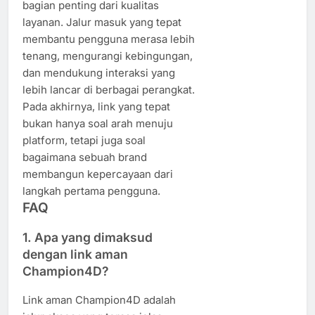
bagian penting dari kualitas
layanan. Jalur masuk yang tepat
membantu pengguna merasa lebih
tenang, mengurangi kebingungan,
dan mendukung interaksi yang
lebih lancar di berbagai perangkat.
Pada akhirnya, link yang tepat
bukan hanya soal arah menuju
platform, tetapi juga soal
bagaimana sebuah brand
membangun kepercayaan dari
langkah pertama pengguna.
FAQ
1. Apa yang dimaksud
dengan link aman
Champion4D?
Link aman Champion4D adalah