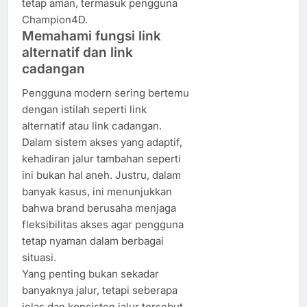
tetap aman, termasuk pengguna
Champion4D.
Memahami fungsi link
alternatif dan link
cadangan
Pengguna modern sering bertemu
dengan istilah seperti link
alternatif atau link cadangan.
Dalam sistem akses yang adaptif,
kehadiran jalur tambahan seperti
ini bukan hal aneh. Justru, dalam
banyak kasus, ini menunjukkan
bahwa brand berusaha menjaga
fleksibilitas akses agar pengguna
tetap nyaman dalam berbagai
situasi.
Yang penting bukan sekadar
banyaknya jalur, tetapi seberapa
jelas dan konsisten jalur tersebut