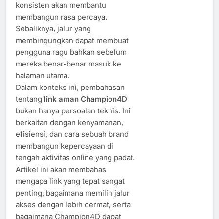
konsisten akan membantu
membangun rasa percaya.
Sebaliknya, jalur yang
membingungkan dapat membuat
pengguna ragu bahkan sebelum
mereka benar-benar masuk ke
halaman utama.
Dalam konteks ini, pembahasan
tentang
link aman Champion4D
bukan hanya persoalan teknis. Ini
berkaitan dengan kenyamanan,
efisiensi, dan cara sebuah brand
membangun kepercayaan di
tengah aktivitas online yang padat.
Artikel ini akan membahas
mengapa link yang tepat sangat
penting, bagaimana memilih jalur
akses dengan lebih cermat, serta
bagaimana Champion4D dapat