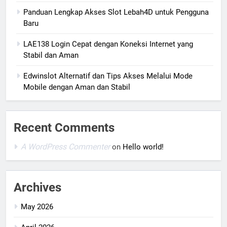
Panduan Lengkap Akses Slot Lebah4D untuk Pengguna
Baru
LAE138 Login Cepat dengan Koneksi Internet yang
Stabil dan Aman
Edwinslot Alternatif dan Tips Akses Melalui Mode
Mobile dengan Aman dan Stabil
Recent Comments
A WordPress Commenter
on
Hello world!
Archives
May 2026