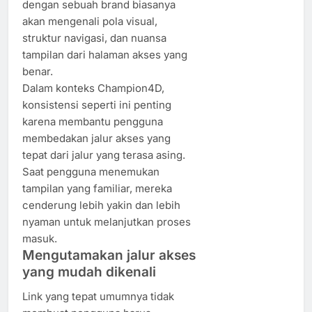
dengan sebuah brand biasanya
akan mengenali pola visual,
struktur navigasi, dan nuansa
tampilan dari halaman akses yang
benar.
Dalam konteks Champion4D,
konsistensi seperti ini penting
karena membantu pengguna
membedakan jalur akses yang
tepat dari jalur yang terasa asing.
Saat pengguna menemukan
tampilan yang familiar, mereka
cenderung lebih yakin dan lebih
nyaman untuk melanjutkan proses
masuk.
Mengutamakan jalur akses
yang mudah dikenali
Link yang tepat umumnya tidak