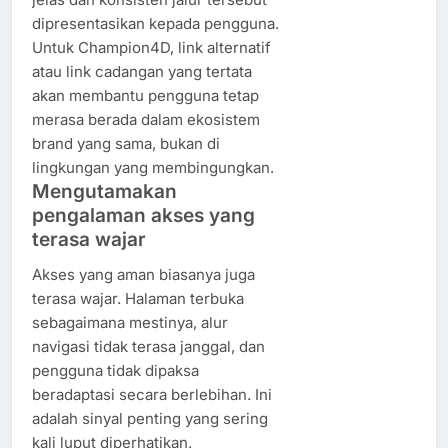
dipresentasikan kepada pengguna.
Untuk Champion4D, link alternatif
atau link cadangan yang tertata
akan membantu pengguna tetap
merasa berada dalam ekosistem
brand yang sama, bukan di
lingkungan yang membingungkan.
Mengutamakan
pengalaman akses yang
terasa wajar
Akses yang aman biasanya juga
terasa wajar. Halaman terbuka
sebagaimana mestinya, alur
navigasi tidak terasa janggal, dan
pengguna tidak dipaksa
beradaptasi secara berlebihan. Ini
adalah sinyal penting yang sering
kali luput diperhatikan.