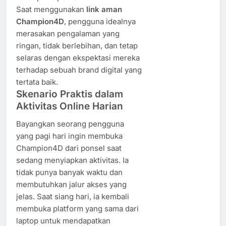
Saat menggunakan
link aman
Champion4D
, pengguna idealnya
merasakan pengalaman yang
ringan, tidak berlebihan, dan tetap
selaras dengan ekspektasi mereka
terhadap sebuah brand digital yang
tertata baik.
Skenario Praktis dalam
Aktivitas Online Harian
Bayangkan seorang pengguna
yang pagi hari ingin membuka
Champion4D dari ponsel saat
sedang menyiapkan aktivitas. Ia
tidak punya banyak waktu dan
membutuhkan jalur akses yang
jelas. Saat siang hari, ia kembali
membuka platform yang sama dari
laptop untuk mendapatkan