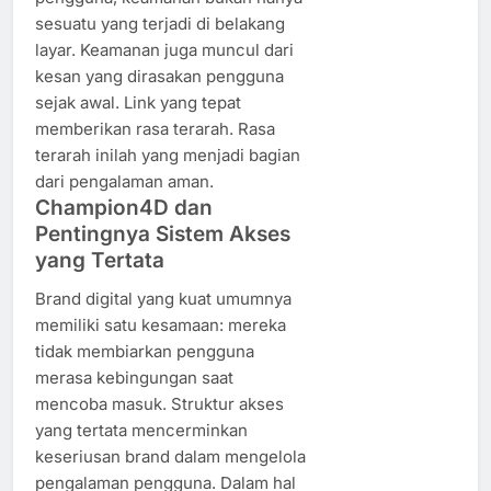
sesuatu yang terjadi di belakang
layar. Keamanan juga muncul dari
kesan yang dirasakan pengguna
sejak awal. Link yang tepat
memberikan rasa terarah. Rasa
terarah inilah yang menjadi bagian
dari pengalaman aman.
Champion4D dan
Pentingnya Sistem Akses
yang Tertata
Brand digital yang kuat umumnya
memiliki satu kesamaan: mereka
tidak membiarkan pengguna
merasa kebingungan saat
mencoba masuk. Struktur akses
yang tertata mencerminkan
keseriusan brand dalam mengelola
pengalaman pengguna. Dalam hal