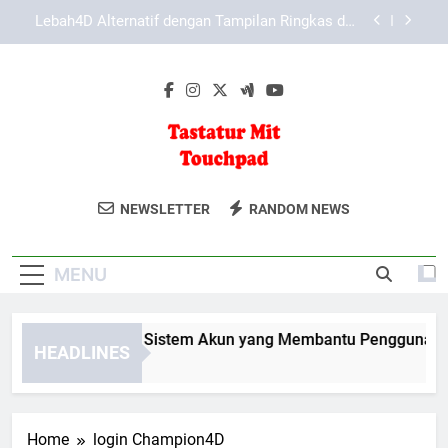
Skip
Panduan Lengkap Akses Slot Lebah4D untuk
to
Pengguna Baru
content
LAE138 Login Cepat dengan Koneksi Internet
yang Stabil dan Aman
Slot Lebah4D dan Sistem Akun yang Membantu
Pengguna Lebih Terorganisir
Lebah4D Alternatif dengan Tampilan Ringkas dan
Modern
Tastatur Mit
Dapatkan Keyboard Dengan Touchpad
Panduan Lengkap Akses Slot Lebah4D untuk
NEWSLETTER
RANDOM NEWS
Pengguna Baru
Touchpad
Yang Praktis Dari Tastatur Mit
LAE138 Login Cepat dengan Koneksi Internet
Touchpad. Solusi Ergonomis Untuk
yang Stabil dan Aman
MENU
Kenyamanan Anda.
ot Lebah4D dan Sistem Akun yang Membantu Pengguna Lebih 
HEADLINES
Months Ago
Home
login Champion4D