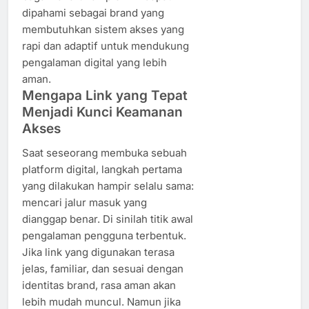
dipahami sebagai brand yang
membutuhkan sistem akses yang
rapi dan adaptif untuk mendukung
pengalaman digital yang lebih
aman.
Mengapa Link yang Tepat
Menjadi Kunci Keamanan
Akses
Saat seseorang membuka sebuah
platform digital, langkah pertama
yang dilakukan hampir selalu sama:
mencari jalur masuk yang
dianggap benar. Di sinilah titik awal
pengalaman pengguna terbentuk.
Jika link yang digunakan terasa
jelas, familiar, dan sesuai dengan
identitas brand, rasa aman akan
lebih mudah muncul. Namun jika