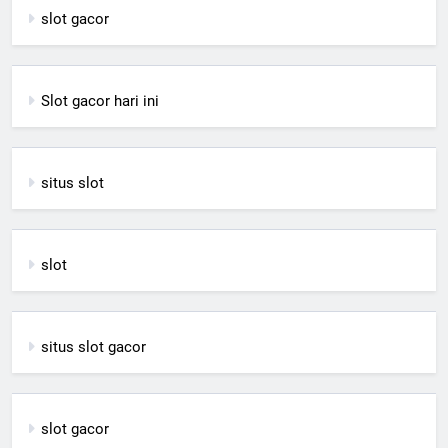
slot gacor
Slot gacor hari ini
situs slot
slot
situs slot gacor
slot gacor