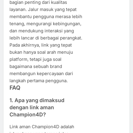
bagian penting dari kualitas
layanan. Jalur masuk yang tepat
membantu pengguna merasa lebih
tenang, mengurangi kebingungan,
dan mendukung interaksi yang
lebih lancar di berbagai perangkat.
Pada akhirnya, link yang tepat
bukan hanya soal arah menuju
platform, tetapi juga soal
bagaimana sebuah brand
membangun kepercayaan dari
langkah pertama pengguna.
FAQ
1. Apa yang dimaksud
dengan link aman
Champion4D?
Link aman Champion4D adalah