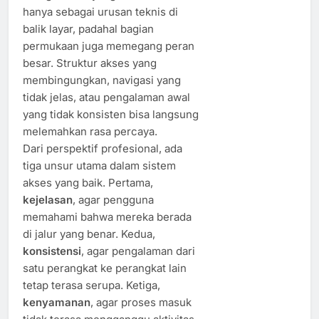
hanya sebagai urusan teknis di
balik layar, padahal bagian
permukaan juga memegang peran
besar. Struktur akses yang
membingungkan, navigasi yang
tidak jelas, atau pengalaman awal
yang tidak konsisten bisa langsung
melemahkan rasa percaya.
Dari perspektif profesional, ada
tiga unsur utama dalam sistem
akses yang baik. Pertama,
kejelasan
, agar pengguna
memahami bahwa mereka berada
di jalur yang benar. Kedua,
konsistensi
, agar pengalaman dari
satu perangkat ke perangkat lain
tetap terasa serupa. Ketiga,
kenyamanan
, agar proses masuk