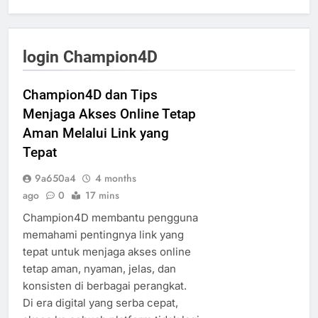
login Champion4D
Champion4D dan Tips
Menjaga Akses Online Tetap
Aman Melalui Link yang
Tepat
9a650a4
4 months
ago
0
17 mins
Champion4D membantu pengguna
memahami pentingnya link yang
tepat untuk menjaga akses online
tetap aman, nyaman, jelas, dan
konsisten di berbagai perangkat.
Di era digital yang serba cepat,