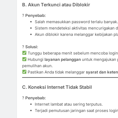
B. Akun Terkunci atau Diblokir
?
Penyebab:
Salah memasukkan password terlalu banyak.
Sistem mendeteksi aktivitas mencurigakan d
Akun diblokir karena melanggar kebijakan pl
?
Solusi:
Tunggu beberapa menit sebelum mencoba login
Hubungi
layanan pelanggan
untuk mengajukan 
pemulihan akun.
Pastikan Anda tidak melanggar
syarat dan kete
C. Koneksi Internet Tidak Stabil
?
Penyebab:
Internet lambat atau sering terputus.
Terjadi pemutusan jaringan saat proses login