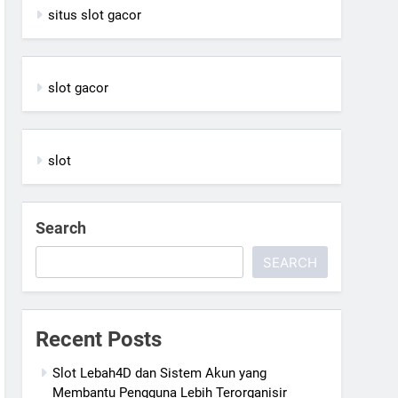
situs slot gacor
slot gacor
slot
Search
SEARCH
Recent Posts
Slot Lebah4D dan Sistem Akun yang
Membantu Pengguna Lebih Terorganisir