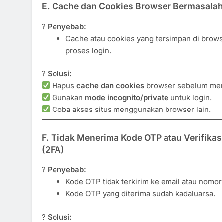
E. Cache dan Cookies Browser Bermasala
?
Penyebab:
Cache atau cookies yang tersimpan di brow
proses login.
?
Solusi:
Hapus
cache dan cookies
browser sebelum men
Gunakan
mode incognito/private
untuk login.
Coba akses situs menggunakan browser lain.
F. Tidak Menerima Kode OTP atau Verifika
(2FA)
?
Penyebab:
Kode OTP tidak terkirim ke email atau nomor
Kode OTP yang diterima sudah kadaluarsa.
?
Solusi: