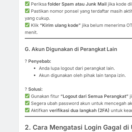
Periksa
folder Spam atau Junk Mail
jika kode di
Pastikan nomor ponsel yang terdaftar masih aktif
yang cukup.
Klik
“Kirim ulang kode”
jika belum menerima OT
menit.
G. Akun Digunakan di Perangkat Lain
?
Penyebab:
Anda lupa logout dari perangkat lain.
Akun digunakan oleh pihak lain tanpa izin.
?
Solusi:
Gunakan fitur
“Logout dari Semua Perangkat”
j
Segera ubah password akun untuk mencegah akse
Aktifkan
verifikasi dua langkah (2FA)
untuk kea
2. Cara Mengatasi Login Gagal di 