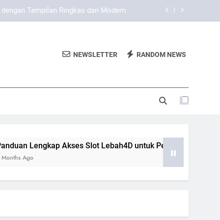
f dengan Tampilan Ringkas dan Modern
es Slot Lebah4D untuk Pengguna Baru
oneksi Internet yang Stabil dan Aman
NEWSLETTER
RANDOM NEWS
Membantu Pengguna Lebih Terorganisir
uchpad. Solusi Ergonomis Untuk Kenyamanan Anda.
f dengan Tampilan Ringkas dan Modern
es Slot Lebah4D untuk Pengguna Baru
oneksi Internet yang Stabil dan Aman
kap Akses Slot Lebah4D untuk Pengguna Baru
LAE138 
3 Months 