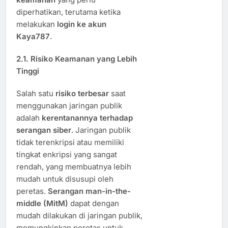
diperhatikan, terutama ketika
melakukan
login ke akun
Kaya787
.
2.1. Risiko Keamanan yang Lebih
Tinggi
Salah satu
risiko terbesar
saat
menggunakan jaringan publik
adalah
kerentanannya terhadap
serangan siber
. Jaringan publik
tidak terenkripsi atau memiliki
tingkat enkripsi yang sangat
rendah, yang membuatnya lebih
mudah untuk disusupi oleh
peretas.
Serangan man-in-the-
middle (MitM)
dapat dengan
mudah dilakukan di jaringan publik,
memungkinkan peretas untuk