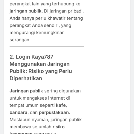
perangkat lain yang terhubung ke
jaringan publik
. Di jaringan pribadi,
Anda hanya perlu khawatir tentang
perangkat Anda sendiri, yang
mengurangi kemungkinan
serangan.
2.
Login Kaya787
Menggunakan Jaringan
Publik: Risiko yang Perlu
Diperhatikan
Jaringan publik
sering digunakan
untuk mengakses internet di
tempat umum seperti
kafe
,
bandara
, dan
perpustakaan
.
Meskipun nyaman, jaringan publik
membawa sejumlah
risiko
keamanan
yang perlu