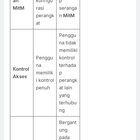
an
konfigu
p
MitM
rasi
seranga
perangk
n
MitM
at
Penggu
na tidak
memiliki
Penggu
kontrol
na
terhada
Kontrol
memilik
p
Akses
i kontrol
perangk
penuh
at lain
yang
terhubu
ng
Bergant
ung
pada