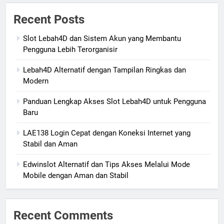
Recent Posts
Slot Lebah4D dan Sistem Akun yang Membantu
Pengguna Lebih Terorganisir
Lebah4D Alternatif dengan Tampilan Ringkas dan
Modern
Panduan Lengkap Akses Slot Lebah4D untuk Pengguna
Baru
LAE138 Login Cepat dengan Koneksi Internet yang
Stabil dan Aman
Edwinslot Alternatif dan Tips Akses Melalui Mode
Mobile dengan Aman dan Stabil
Recent Comments