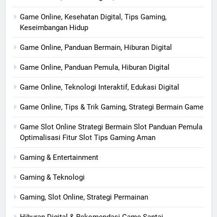
Game Online, Kesehatan Digital, Tips Gaming,
Keseimbangan Hidup
Game Online, Panduan Bermain, Hiburan Digital
Game Online, Panduan Pemula, Hiburan Digital
Game Online, Teknologi Interaktif, Edukasi Digital
Game Online, Tips & Trik Gaming, Strategi Bermain Game
Game Slot Online Strategi Bermain Slot Panduan Pemula
Optimalisasi Fitur Slot Tips Gaming Aman
Gaming & Entertainment
Gaming & Teknologi
Gaming, Slot Online, Strategi Permainan