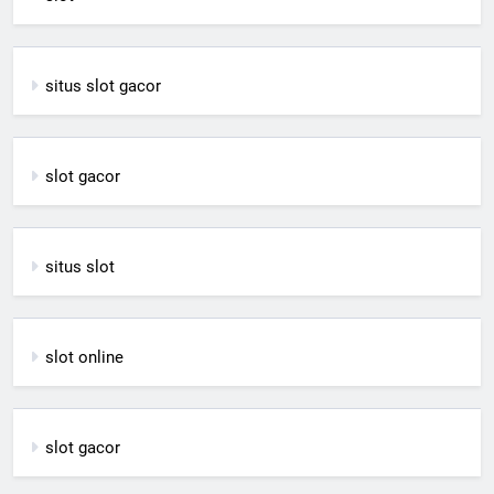
situs slot gacor
slot gacor
situs slot
slot online
slot gacor