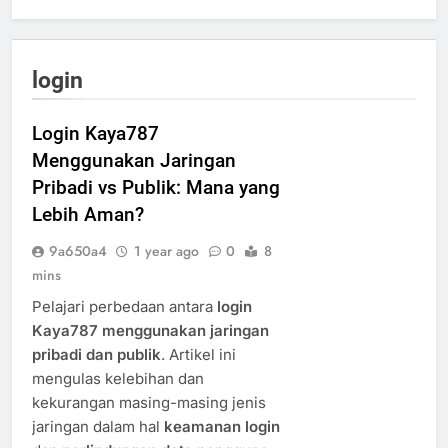
login
Login Kaya787
Menggunakan Jaringan
Pribadi vs Publik: Mana yang
Lebih Aman?
9a650a4
1 year ago
0
8
mins
Pelajari perbedaan antara
login
Kaya787 menggunakan jaringan
pribadi dan publik
. Artikel ini
mengulas kelebihan dan
kekurangan masing-masing jenis
jaringan dalam hal
keamanan login