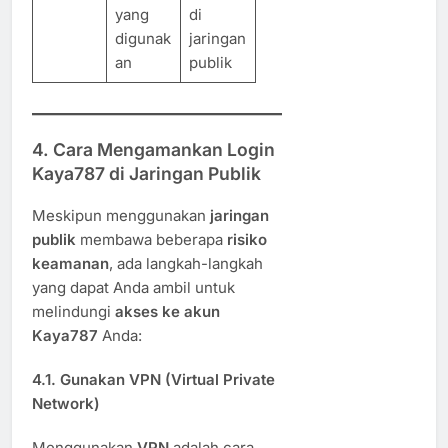
yang
di
digunak
jaringan
an
publik
4.
Cara Mengamankan Login
Kaya787 di Jaringan Publik
Meskipun menggunakan
jaringan
publik
membawa beberapa
risiko
keamanan
, ada langkah-langkah
yang dapat Anda ambil untuk
melindungi
akses ke akun
Kaya787
Anda:
4.1. Gunakan VPN (Virtual Private
Network)
Menggunakan
VPN
adalah cara