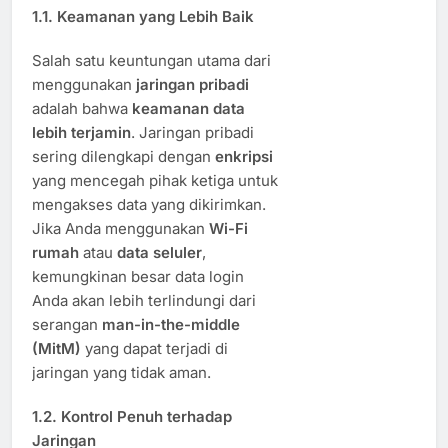
1.1. Keamanan yang Lebih Baik
Salah satu keuntungan utama dari
menggunakan
jaringan pribadi
adalah bahwa
keamanan data
lebih terjamin
. Jaringan pribadi
sering dilengkapi dengan
enkripsi
yang mencegah pihak ketiga untuk
mengakses data yang dikirimkan.
Jika Anda menggunakan
Wi-Fi
rumah
atau
data seluler
,
kemungkinan besar data login
Anda akan lebih terlindungi dari
serangan
man-in-the-middle
(MitM)
yang dapat terjadi di
jaringan yang tidak aman.
1.2. Kontrol Penuh terhadap
Jaringan