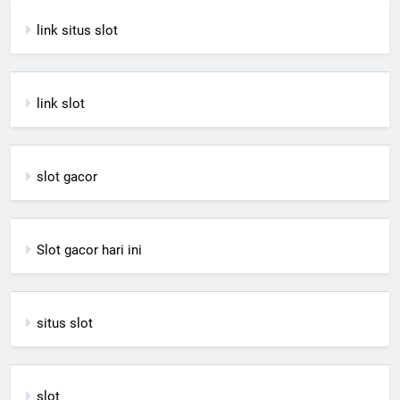
link situs slot
link slot
slot gacor
Slot gacor hari ini
situs slot
slot