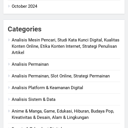
October 2024
Categories
Analisis Mesin Pencari, Studi Kata Kunci Digital, Kualitas
Konten Online, Etika Konten Internet, Strategi Penulisan
Artikel
Analisis Permainan
Analisis Permainan, Slot Online, Strategi Permainan
Analisis Platform & Keamanan Digital
Analisis Sistem & Data
Anime & Manga, Game, Edukasi, Hiburan, Budaya Pop,
Kreativitas & Desain, Alam & Lingkungan