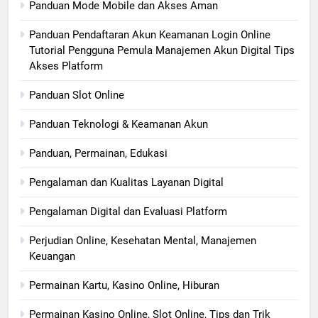
Panduan Mode Mobile dan Akses Aman
Panduan Pendaftaran Akun Keamanan Login Online
Tutorial Pengguna Pemula Manajemen Akun Digital Tips
Akses Platform
Panduan Slot Online
Panduan Teknologi & Keamanan Akun
Panduan, Permainan, Edukasi
Pengalaman dan Kualitas Layanan Digital
Pengalaman Digital dan Evaluasi Platform
Perjudian Online, Kesehatan Mental, Manajemen
Keuangan
Permainan Kartu, Kasino Online, Hiburan
Permainan Kasino Online, Slot Online, Tips dan Trik