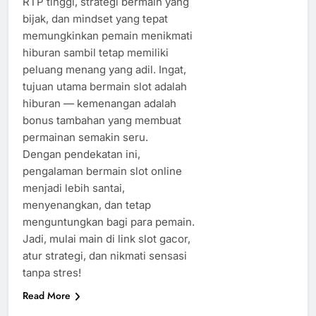
RTP tinggi, strategi bermain yang
bijak, dan mindset yang tepat
memungkinkan pemain menikmati
hiburan sambil tetap memiliki
peluang menang yang adil. Ingat,
tujuan utama bermain slot adalah
hiburan — kemenangan adalah
bonus tambahan yang membuat
permainan semakin seru.
Dengan pendekatan ini,
pengalaman bermain slot online
menjadi lebih santai,
menyenangkan, dan tetap
menguntungkan bagi para pemain.
Jadi, mulai main di link slot gacor,
atur strategi, dan nikmati sensasi
tanpa stres!
Read More