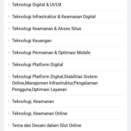
Teknologi Digital & UI/UX
Teknologi Infrastruktur & Keamanan Digital
Teknologi Keamanan & Akses Situs
Teknologi Keuangan
Teknologi Permainan & Optimasi Mobile
Teknologi Platform Digital
Teknologi Platform Digital,Stabilitas Sistem
Online,Manajemen Infrastruktur,Pengalaman
Pengguna,Optimasi Layanan
Teknologi, Keamanan
Teknologi, Keamanan Online
Tema dan Desain dalam Slot Online