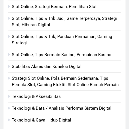
Slot Online, Strategi Bermain, Pemilihan Slot
Slot Online, Tips & Trik Judi, Game Terpercaya, Strategi
Slot, Hiburan Digital
Slot Online, Tips & Trik, Panduan Permainan, Gaming
Strategi
Slot Online, Tips Bermain Kasino, Permainan Kasino
Stabilitas Akses dan Koneksi Digital
Strategi Slot Online, Pola Bermain Sederhana, Tips
Pemula Slot, Gaming Efektif, Slot Online Ramah Pemain
Teknologi & Aksesibilitas
Teknologi & Data / Analisis Performa Sistem Digital
Teknologi & Gaya Hidup Digital