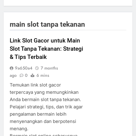
main slot tanpa tekanan
Link Slot Gacor untuk Main
Slot Tanpa Tekanan: Strategi
& Tips Terbaik
9a650a4
7 months
ago
0
6 mins
Temukan link slot gacor
terpercaya yang memungkinkan
Anda bermain slot tanpa tekanan.
Pelajari strategi, tips, dan trik agar
pengalaman bermain lebih
menyenangkan dan berpotensi
menang.
Bermain slot online seharusnya