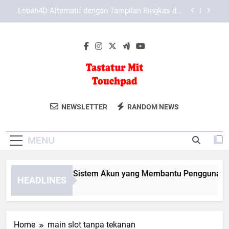
Skip
Panduan Lengkap Akses Slot Lebah4D untuk
to
Pengguna Baru
content
LAE138 Login Cepat dengan Koneksi Internet
yang Stabil dan Aman
Slot Lebah4D dan Sistem Akun yang Membantu
Pengguna Lebih Terorganisir
Lebah4D Alternatif dengan Tampilan Ringkas dan
Modern
Tastatur Mit
Dapatkan Keyboard Dengan Touchpad
Panduan Lengkap Akses Slot Lebah4D untuk
NEWSLETTER
RANDOM NEWS
Pengguna Baru
Touchpad
Yang Praktis Dari Tastatur Mit
LAE138 Login Cepat dengan Koneksi Internet
Touchpad. Solusi Ergonomis Untuk
yang Stabil dan Aman
MENU
Kenyamanan Anda.
ot Lebah4D dan Sistem Akun yang Membantu Pengguna Lebih 
HEADLINES
Months Ago
Home
main slot tanpa tekanan