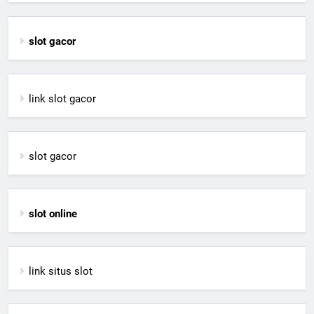
slot gacor
link slot gacor
slot gacor
slot online
link situs slot