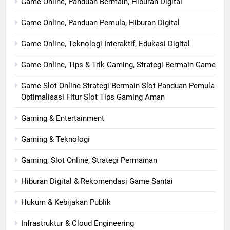
Game Online, Panduan Bermain, Hiburan Digital
Game Online, Panduan Pemula, Hiburan Digital
Game Online, Teknologi Interaktif, Edukasi Digital
Game Online, Tips & Trik Gaming, Strategi Bermain Game
Game Slot Online Strategi Bermain Slot Panduan Pemula
Optimalisasi Fitur Slot Tips Gaming Aman
Gaming & Entertainment
Gaming & Teknologi
Gaming, Slot Online, Strategi Permainan
Hiburan Digital & Rekomendasi Game Santai
Hukum & Kebijakan Publik
Infrastruktur & Cloud Engineering