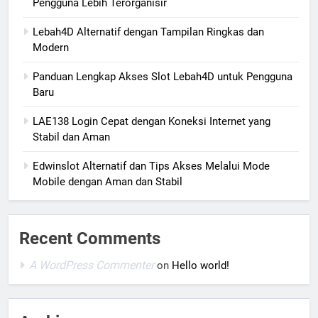
Pengguna Lebih Terorganisir
Lebah4D Alternatif dengan Tampilan Ringkas dan
Modern
Panduan Lengkap Akses Slot Lebah4D untuk Pengguna
Baru
LAE138 Login Cepat dengan Koneksi Internet yang
Stabil dan Aman
Edwinslot Alternatif dan Tips Akses Melalui Mode
Mobile dengan Aman dan Stabil
Recent Comments
A WordPress Commenter
on
Hello world!