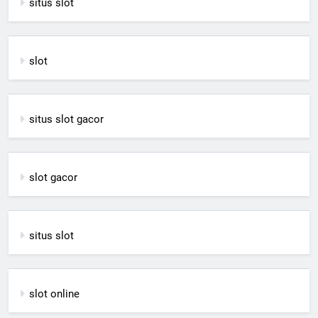
situs slot
slot
situs slot gacor
slot gacor
situs slot
slot online