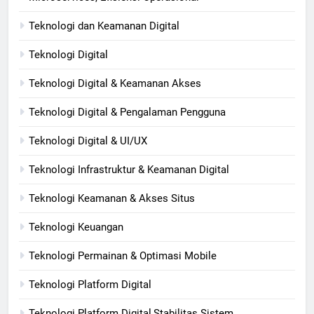
Teknologi dan Keamanan Digital
Teknologi Digital
Teknologi Digital & Keamanan Akses
Teknologi Digital & Pengalaman Pengguna
Teknologi Digital & UI/UX
Teknologi Infrastruktur & Keamanan Digital
Teknologi Keamanan & Akses Situs
Teknologi Keuangan
Teknologi Permainan & Optimasi Mobile
Teknologi Platform Digital
Teknologi Platform Digital,Stabilitas Sistem