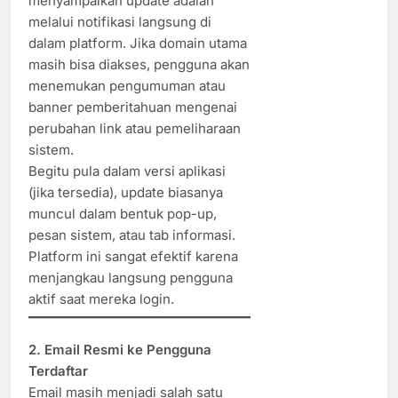
menyampaikan update adalah
melalui notifikasi langsung di
dalam platform. Jika domain utama
masih bisa diakses, pengguna akan
menemukan pengumuman atau
banner pemberitahuan mengenai
perubahan link atau pemeliharaan
sistem.
Begitu pula dalam versi aplikasi
(jika tersedia), update biasanya
muncul dalam bentuk pop-up,
pesan sistem, atau tab informasi.
Platform ini sangat efektif karena
menjangkau langsung pengguna
aktif saat mereka login.
2. Email Resmi ke Pengguna
Terdaftar
Email masih menjadi salah satu