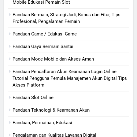
Mobile Edukasi Pemain Slot
Panduan Bermain, Strategi Judi, Bonus dan Fitur, Tips
Profesional, Pengalaman Pemain
Panduan Game / Edukasi Game
Panduan Gaya Bermain Santai
Panduan Mode Mobile dan Akses Aman
Panduan Pendaftaran Akun Keamanan Login Online
Tutorial Pengguna Pemula Manajemen Akun Digital Tips
Akses Platform
Panduan Slot Online
Panduan Teknologi & Keamanan Akun
Panduan, Permainan, Edukasi
Pengalaman dan Kualitas Layanan Digital