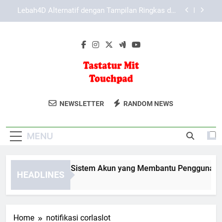
Skip
Panduan Lengkap Akses Slot Lebah4D untuk
to
Pengguna Baru
content
LAE138 Login Cepat dengan Koneksi Internet
yang Stabil dan Aman
Slot Lebah4D dan Sistem Akun yang Membantu
Pengguna Lebih Terorganisir
Lebah4D Alternatif dengan Tampilan Ringkas dan
Modern
Tastatur Mit
Dapatkan Keyboard Dengan Touchpad
Panduan Lengkap Akses Slot Lebah4D untuk
NEWSLETTER
RANDOM NEWS
Pengguna Baru
Touchpad
Yang Praktis Dari Tastatur Mit
LAE138 Login Cepat dengan Koneksi Internet
Touchpad. Solusi Ergonomis Untuk
yang Stabil dan Aman
MENU
Kenyamanan Anda.
ot Lebah4D dan Sistem Akun yang Membantu Pengguna Lebih 
HEADLINES
Months Ago
Home
notifikasi corlaslot