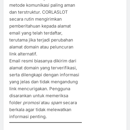
metode komunikasi paling aman
dan terstruktur. CORLASLOT
secara rutin mengirimkan
pemberitahuan kepada alamat
email yang telah terdaftar,
terutama jika terjadi perubahan
alamat domain atau peluncuran
link alternatif.
Email resmi biasanya dikirim dari
alamat domain yang terverifikasi,
serta dilengkapi dengan informasi
yang jelas dan tidak mengandung
link mencurigakan. Pengguna
disarankan untuk memeriksa
folder
promosi
atau
spam
secara
berkala agar tidak melewatkan
informasi penting.