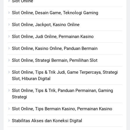
Slot Online
Slot Online, Desain Game, Teknologi Gaming
Slot Online, Jackpot, Kasino Online
Slot Online, Judi Online, Permainan Kasino
Slot Online, Kasino Online, Panduan Bermain
Slot Online, Strategi Bermain, Pemilihan Slot
Slot Online, Tips & Trik Judi, Game Terpercaya, Strategi
Slot, Hiburan Digital
Slot Online, Tips & Trik, Panduan Permainan, Gaming
Strategi
Slot Online, Tips Bermain Kasino, Permainan Kasino
Stabilitas Akses dan Koneksi Digital