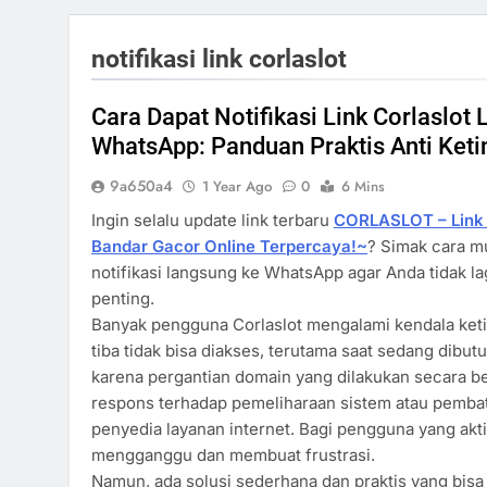
notifikasi link corlaslot
Cara Dapat Notifikasi Link Corlaslot
WhatsApp: Panduan Praktis Anti Ket
9a650a4
1 Year Ago
0
6 Mins
Ingin selalu update link terbaru
CORLASLOT – Link A
Bandar Gacor Online Terpercaya!~
? Simak cara 
notifikasi langsung ke WhatsApp agar Anda tidak la
penting.
Banyak pengguna Corlaslot mengalami kendala ketik
tiba tidak bisa diakses, terutama saat sedang dibutuh
karena pergantian domain yang dilakukan secara be
respons terhadap pemeliharaan sistem atau pembat
penyedia layanan internet. Bagi pengguna yang aktif,
mengganggu dan membuat frustrasi.
Namun, ada solusi sederhana dan praktis yang bis