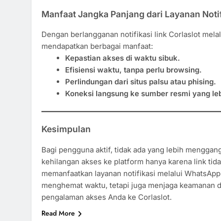
Manfaat Jangka Panjang dari Layanan Notifi
Dengan berlangganan notifikasi link Corlaslot mel
mendapatkan berbagai manfaat:
Kepastian akses di waktu sibuk.
Efisiensi waktu, tanpa perlu browsing.
Perlindungan dari situs palsu atau phising.
Koneksi langsung ke sumber resmi yang leb
Kesimpulan
Bagi pengguna aktif, tidak ada yang lebih menggan
kehilangan akses ke platform hanya karena link ti
memanfaatkan layanan notifikasi melalui WhatsApp
menghemat waktu, tetapi juga menjaga keamanan da
pengalaman akses Anda ke Corlaslot.
Read More