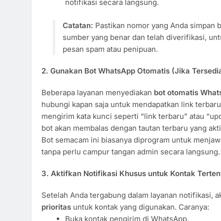
notifikasi secara langsung.
Catatan:
Pastikan nomor yang Anda simpan be
sumber yang benar dan telah diverifikasi, un
pesan spam atau penipuan.
2.
Gunakan Bot WhatsApp Otomatis (Jika Tersedi
Beberapa layanan menyediakan
bot otomatis Wha
hubungi kapan saja untuk mendapatkan link terbar
mengirim kata kunci seperti “link terbaru” atau “up
bot akan membalas dengan tautan terbaru yang akti
Bot semacam ini biasanya diprogram untuk menjawa
tanpa perlu campur tangan admin secara langsung.
3.
Aktifkan Notifikasi Khusus untuk Kontak Terten
Setelah Anda tergabung dalam layanan notifikasi, a
prioritas
untuk kontak yang digunakan. Caranya:
Buka kontak pengirim di WhatsApp.