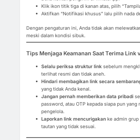
Klik ikon titik tiga di kanan atas, pilih “Tampi
Aktifkan “Notifikasi khusus” lalu pilih nada
Dengan pengaturan ini, Anda tidak akan melewatka
meski dalam kondisi sibuk.
Tips Menjaga Keamanan Saat Terima Link 
Selalu periksa struktur link
sebelum mengkli
terlihat resmi dan tidak aneh.
Hindari membagikan link secara sembaran
yang tidak Anda kenal.
Jangan pernah memberikan data pribadi
se
password, atau OTP kepada siapa pun yang
pengelola.
Laporkan link mencurigakan
ke admin grup 
tautan yang tidak sesuai.