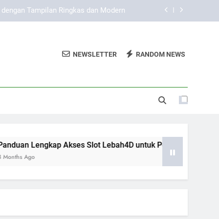
f dengan Tampilan Ringkas dan Modern
es Slot Lebah4D untuk Pengguna Baru
oneksi Internet yang Stabil dan Aman
NEWSLETTER
RANDOM NEWS
Membantu Pengguna Lebih Terorganisir
uchpad. Solusi Ergonomis Untuk Kenyamanan Anda.
f dengan Tampilan Ringkas dan Modern
es Slot Lebah4D untuk Pengguna Baru
oneksi Internet yang Stabil dan Aman
gkap Akses Slot Lebah4D untuk Pengguna Baru
LAE138
3 Months