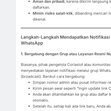
Aman dan pribadi
, karena dikirim langsung
daftarkan.
Minim risiko salah klik
, dibanding mencari l
dikenal.
Langkah-Langkah Mendapatkan Notifikasi L
WhatsApp
1.
Bergabung dengan Grup atau Layanan Resmi Not
Biasanya, pihak pengelola Corlaslot atau komunita
menyediakan layanan notifikasi melalui grup WhatsA
(broadcast). Berikut cara bergabung:
Simpan nomor admin atau pusat informasi re
Kirim pesan awal seperti “Ingin update link C
Anda akan ditambahkan ke grup atau daftar 
otomatis.
Setelah itu, setiap kali ada link baru, Anda 