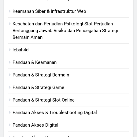
Keamanan Siber & Infrastruktur Web
Kesehatan dan Perjudian Psikologi Slot Perjudian
Bertanggung Jawab Risiko dan Pencegahan Strategi
Bermain Aman
lebah4d
Panduan & Keamanan
Panduan & Strategi Bermain
Panduan & Strategi Game
Panduan & Strategi Slot Online
Panduan Akses & Troubleshooting Digital
Panduan Akses Digital