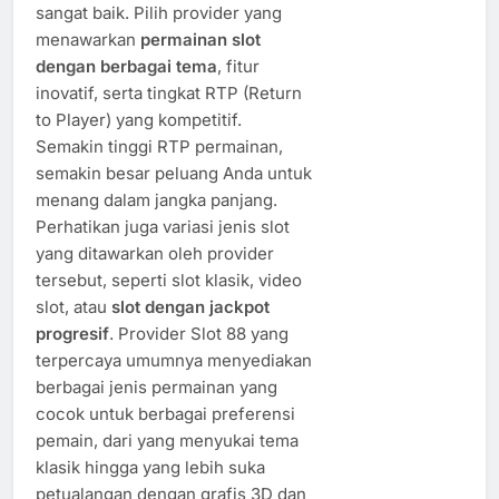
sangat baik. Pilih provider yang
menawarkan
permainan slot
dengan berbagai tema
, fitur
inovatif, serta tingkat RTP (Return
to Player) yang kompetitif.
Semakin tinggi RTP permainan,
semakin besar peluang Anda untuk
menang dalam jangka panjang.
Perhatikan juga variasi jenis slot
yang ditawarkan oleh provider
tersebut, seperti slot klasik, video
slot, atau
slot dengan jackpot
progresif
. Provider Slot 88 yang
terpercaya umumnya menyediakan
berbagai jenis permainan yang
cocok untuk berbagai preferensi
pemain, dari yang menyukai tema
klasik hingga yang lebih suka
petualangan dengan grafis 3D dan