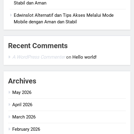
Stabil dan Aman
Edwinslot Alternatif dan Tips Akses Melalui Mode
Mobile dengan Aman dan Stabil
Recent Comments
A WordPress Commenter
on
Hello world!
Archives
May 2026
April 2026
March 2026
February 2026