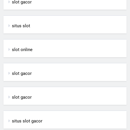
slot gacor
situs slot
slot online
slot gacor
slot gacor
situs slot gacor