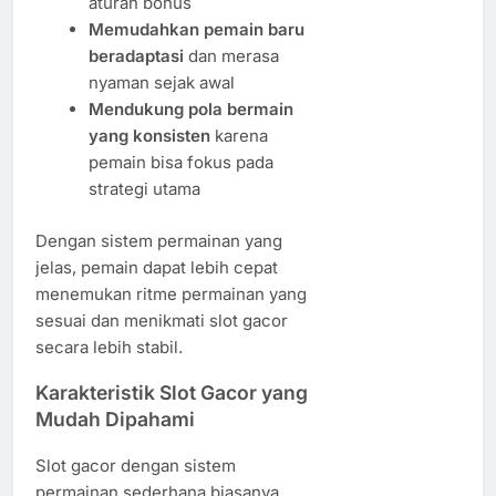
aturan bonus
Memudahkan pemain baru
beradaptasi
dan merasa
nyaman sejak awal
Mendukung pola bermain
yang konsisten
karena
pemain bisa fokus pada
strategi utama
Dengan sistem permainan yang
jelas, pemain dapat lebih cepat
menemukan ritme permainan yang
sesuai dan menikmati slot gacor
secara lebih stabil.
Karakteristik Slot Gacor yang
Mudah Dipahami
Slot gacor dengan sistem
permainan sederhana biasanya