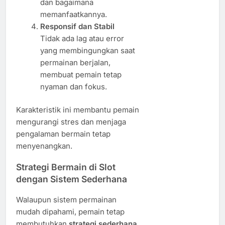
dan bagaimana
memanfaatkannya.
Responsif dan Stabil
Tidak ada lag atau error
yang membingungkan saat
permainan berjalan,
membuat pemain tetap
nyaman dan fokus.
Karakteristik ini membantu pemain
mengurangi stres dan menjaga
pengalaman bermain tetap
menyenangkan.
Strategi Bermain di Slot
dengan Sistem Sederhana
Walaupun sistem permainan
mudah dipahami, pemain tetap
membutuhkan
strategi sederhana