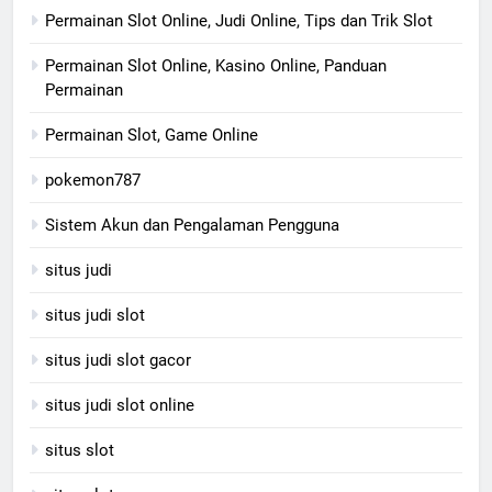
Permainan Slot Online, Judi Online, Tips dan Trik Slot
Permainan Slot Online, Kasino Online, Panduan
Permainan
Permainan Slot, Game Online
pokemon787
Sistem Akun dan Pengalaman Pengguna
situs judi
situs judi slot
situs judi slot gacor
situs judi slot online
situs slot