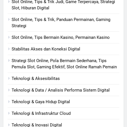
Slot Online, Tips & Trik Judi, Game Terpercaya, Strategi
Slot, Hiburan Digital
Slot Online, Tips & Trik, Panduan Permainan, Gaming
Strategi
Slot Online, Tips Bermain Kasino, Permainan Kasino
Stabilitas Akses dan Koneksi Digital
Strategi Slot Online, Pola Bermain Sederhana, Tips
Pemula Slot, Gaming Efektif, Slot Online Ramah Pemain
Teknologi & Aksesibilitas
Teknologi & Data / Analisis Performa Sistem Digital
Teknologi & Gaya Hidup Digital
Teknologi & Infrastruktur Cloud
Teknologi & Inovasi Digital