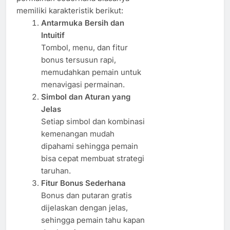
memiliki karakteristik berikut:
Antarmuka Bersih dan
Intuitif
Tombol, menu, dan fitur
bonus tersusun rapi,
memudahkan pemain untuk
menavigasi permainan.
Simbol dan Aturan yang
Jelas
Setiap simbol dan kombinasi
kemenangan mudah
dipahami sehingga pemain
bisa cepat membuat strategi
taruhan.
Fitur Bonus Sederhana
Bonus dan putaran gratis
dijelaskan dengan jelas,
sehingga pemain tahu kapan