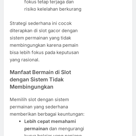
fokus tetap terjaga dan
risiko kelelahan berkurang
Strategi sederhana ini cocok
diterapkan di slot gacor dengan
sistem permainan yang tidak
membingungkan karena pemain
bisa lebih fokus pada keputusan
yang rasional.
Manfaat Bermain di Slot
dengan Sistem Tidak
Membingungkan
Memilih slot dengan sistem
permainan yang sederhana
memberikan berbagai keuntungan:
Lebih cepat memahami
permainan
dan mengurangi
kurva belajar yang panjang