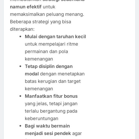
namun efektif
untuk
memaksimalkan peluang menang.
Beberapa strategi yang bisa
diterapkan:
Mulai dengan taruhan kecil
untuk mempelajari ritme
permainan dan pola
kemenangan
Tetap disiplin dengan
modal
dengan menetapkan
batas kerugian dan target
kemenangan
Manfaatkan fitur bonus
yang jelas, tetapi jangan
terlalu bergantung pada
keberuntungan
Bagi waktu bermain
menjadi sesi pendek
agar