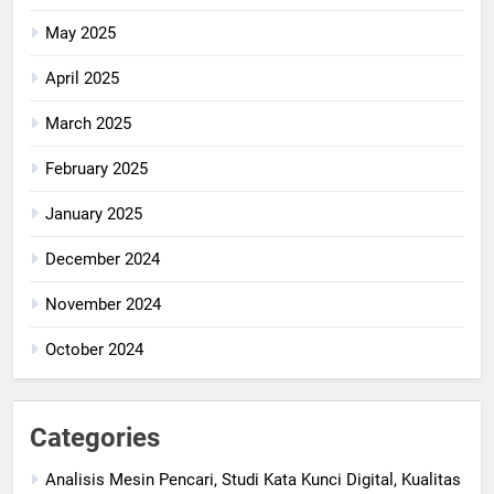
May 2025
April 2025
March 2025
February 2025
January 2025
December 2024
November 2024
October 2024
Categories
Analisis Mesin Pencari, Studi Kata Kunci Digital, Kualitas