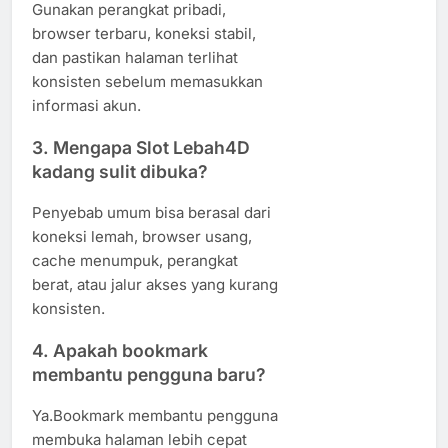
Gunakan perangkat pribadi,
browser terbaru, koneksi stabil,
dan pastikan halaman terlihat
konsisten sebelum memasukkan
informasi akun.
3. Mengapa Slot Lebah4D
kadang sulit dibuka?
Penyebab umum bisa berasal dari
koneksi lemah, browser usang,
cache menumpuk, perangkat
berat, atau jalur akses yang kurang
konsisten.
4. Apakah bookmark
membantu pengguna baru?
Ya.Bookmark membantu pengguna
membuka halaman lebih cepat