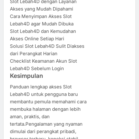
Slot Lebah4D dengan Layanan
Akses yang Mudah Dipahami
Cara Menyimpan Akses Slot
Lebah4D agar Mudah Dibuka
Slot Lebah4D dan Kemudahan
Akses Online Setiap Hari
Solusi Slot Lebah4D Sulit Diakses
dari Perangkat Harian
Checklist Keamanan Akun Slot
Lebah4D Sebelum Login
Kesimpulan
Panduan lengkap akses Slot
Lebah4D untuk pengguna baru
membantu pemula memahami cara
membuka halaman dengan lebih
aman, praktis, dan
tertata.Pengalaman yang nyaman
dimulai dari perangkat pribadi,
browser terbaru, koneksi stabil,