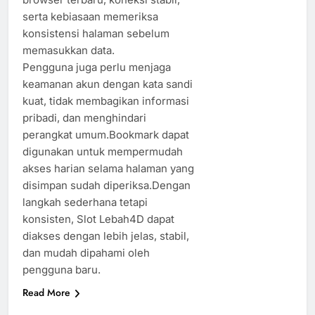
serta kebiasaan memeriksa
konsistensi halaman sebelum
memasukkan data.
Pengguna juga perlu menjaga
keamanan akun dengan kata sandi
kuat, tidak membagikan informasi
pribadi, dan menghindari
perangkat umum.Bookmark dapat
digunakan untuk mempermudah
akses harian selama halaman yang
disimpan sudah diperiksa.Dengan
langkah sederhana tetapi
konsisten, Slot Lebah4D dapat
diakses dengan lebih jelas, stabil,
dan mudah dipahami oleh
pengguna baru.
Read More