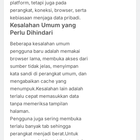
platform, tetapi juga pada
perangkat, koneksi, browser, serta
kebiasaan menjaga data pribadi.
Kesalahan Umum yang
Perlu Dihindari
Beberapa kesalahan umum
pengguna baru adalah memakai
browser lama, membuka akses dari
sumber tidak jelas, menyimpan
kata sandi di perangkat umum, dan
mengabaikan cache yang
menumpuk.Kesalahan lain adalah
terlalu cepat memasukkan data
tanpa memeriksa tampilan
halaman.
Pengguna juga sering membuka
terlalu banyak tab sehingga
perangkat menjadi berat.Untuk