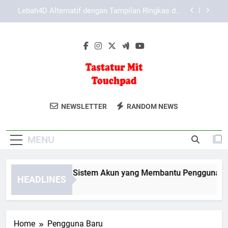
Skip
Panduan Lengkap Akses Slot Lebah4D untuk
to
Pengguna Baru
content
LAE138 Login Cepat dengan Koneksi Internet
yang Stabil dan Aman
Slot Lebah4D dan Sistem Akun yang Membantu
Pengguna Lebih Terorganisir
Lebah4D Alternatif dengan Tampilan Ringkas dan
Modern
Tastatur Mit
Dapatkan Keyboard Dengan Touchpad
Panduan Lengkap Akses Slot Lebah4D untuk
NEWSLETTER
RANDOM NEWS
Pengguna Baru
Touchpad
Yang Praktis Dari Tastatur Mit
LAE138 Login Cepat dengan Koneksi Internet
Touchpad. Solusi Ergonomis Untuk
yang Stabil dan Aman
MENU
Kenyamanan Anda.
ot Lebah4D dan Sistem Akun yang Membantu Pengguna Lebih 
HEADLINES
onths Ago
Home
Pengguna Baru