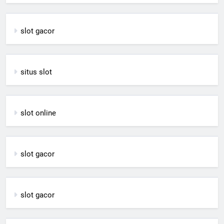
slot gacor
situs slot
slot online
slot gacor
slot gacor