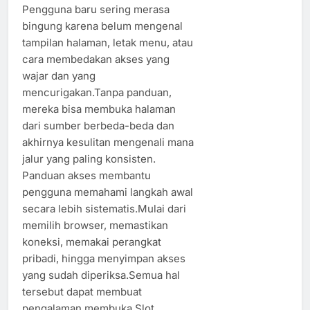
Pengguna baru sering merasa
bingung karena belum mengenal
tampilan halaman, letak menu, atau
cara membedakan akses yang
wajar dan yang
mencurigakan.Tanpa panduan,
mereka bisa membuka halaman
dari sumber berbeda-beda dan
akhirnya kesulitan mengenali mana
jalur yang paling konsisten.
Panduan akses membantu
pengguna memahami langkah awal
secara lebih sistematis.Mulai dari
memilih browser, memastikan
koneksi, memakai perangkat
pribadi, hingga menyimpan akses
yang sudah diperiksa.Semua hal
tersebut dapat membuat
pengalaman membuka Slot