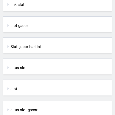
link slot
slot gacor
Slot gacor hari ini
situs slot
slot
situs slot gacor