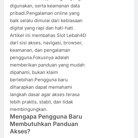
digunakan, serta keamanan data
pribadi.Pengalaman online yang
baik selalu dimulai dari kebiasaan
digital yang rapi dan hati-hati.
Artikel ini membahas Slot Lebah4D
dari sisi akses, navigasi, browser,
keamanan, dan pengalaman
pengguna.Fokusnya adalah
memberikan panduan yang mudah
dipahami, bukan klaim
berlebihan.Pengguna baru
diharapkan dapat memahami
langkah dasar agar akses terasa
lebih praktis, stabil, dan tidak
membingungkan.
Mengapa Pengguna Baru
Membutuhkan Panduan
Akses?