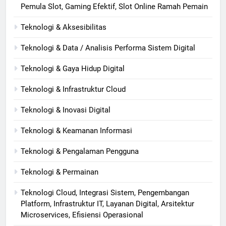
Pemula Slot, Gaming Efektif, Slot Online Ramah Pemain
Teknologi & Aksesibilitas
Teknologi & Data / Analisis Performa Sistem Digital
Teknologi & Gaya Hidup Digital
Teknologi & Infrastruktur Cloud
Teknologi & Inovasi Digital
Teknologi & Keamanan Informasi
Teknologi & Pengalaman Pengguna
Teknologi & Permainan
Teknologi Cloud, Integrasi Sistem, Pengembangan
Platform, Infrastruktur IT, Layanan Digital, Arsitektur
Microservices, Efisiensi Operasional