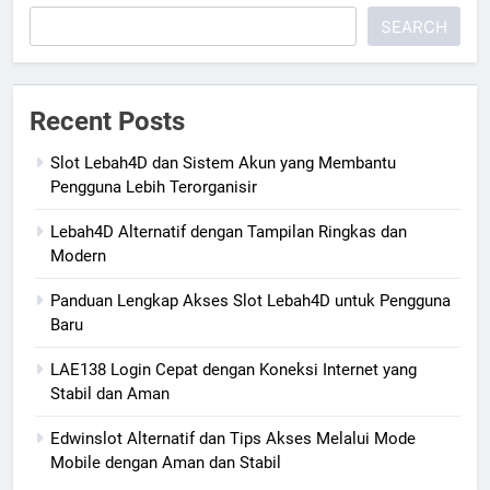
SEARCH
Recent Posts
Slot Lebah4D dan Sistem Akun yang Membantu
Pengguna Lebih Terorganisir
Lebah4D Alternatif dengan Tampilan Ringkas dan
Modern
Panduan Lengkap Akses Slot Lebah4D untuk Pengguna
Baru
LAE138 Login Cepat dengan Koneksi Internet yang
Stabil dan Aman
Edwinslot Alternatif dan Tips Akses Melalui Mode
Mobile dengan Aman dan Stabil