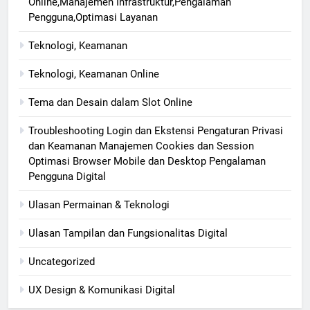
Online,Manajemen Infrastruktur,Pengalaman
Pengguna,Optimasi Layanan
Teknologi, Keamanan
Teknologi, Keamanan Online
Tema dan Desain dalam Slot Online
Troubleshooting Login dan Ekstensi Pengaturan Privasi
dan Keamanan Manajemen Cookies dan Session
Optimasi Browser Mobile dan Desktop Pengalaman
Pengguna Digital
Ulasan Permainan & Teknologi
Ulasan Tampilan dan Fungsionalitas Digital
Uncategorized
UX Design & Komunikasi Digital