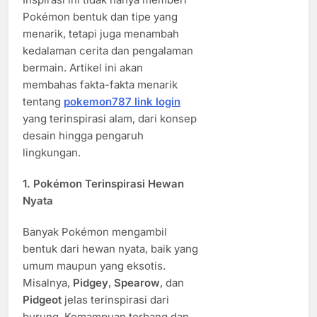
Pokémon bentuk dan tipe yang
menarik, tetapi juga menambah
kedalaman cerita dan pengalaman
bermain. Artikel ini akan
membahas fakta-fakta menarik
tentang
pokemon787 link login
yang terinspirasi alam, dari konsep
desain hingga pengaruh
lingkungan.
1.
Pokémon Terinspirasi Hewan
Nyata
Banyak Pokémon mengambil
bentuk dari hewan nyata, baik yang
umum maupun yang eksotis.
Misalnya,
Pidgey
,
Spearow
, dan
Pidgeot
jelas terinspirasi dari
burung. Kemampuan terbang dan