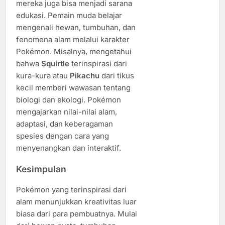
mereka juga bisa menjadi sarana
edukasi. Pemain muda belajar
mengenali hewan, tumbuhan, dan
fenomena alam melalui karakter
Pokémon. Misalnya, mengetahui
bahwa
Squirtle
terinspirasi dari
kura-kura atau
Pikachu
dari tikus
kecil memberi wawasan tentang
biologi dan ekologi. Pokémon
mengajarkan nilai-nilai alam,
adaptasi, dan keberagaman
spesies dengan cara yang
menyenangkan dan interaktif.
Kesimpulan
Pokémon yang terinspirasi dari
alam menunjukkan kreativitas luar
biasa dari para pembuatnya. Mulai