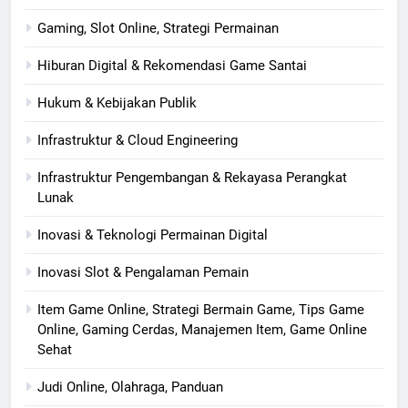
Gaming, Slot Online, Strategi Permainan
Hiburan Digital & Rekomendasi Game Santai
Hukum & Kebijakan Publik
Infrastruktur & Cloud Engineering
Infrastruktur Pengembangan & Rekayasa Perangkat
Lunak
Inovasi & Teknologi Permainan Digital
Inovasi Slot & Pengalaman Pemain
Item Game Online, Strategi Bermain Game, Tips Game
Online, Gaming Cerdas, Manajemen Item, Game Online
Sehat
Judi Online, Olahraga, Panduan