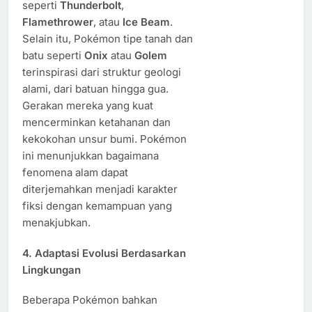
seperti
Thunderbolt
,
Flamethrower
, atau
Ice Beam
.
Selain itu, Pokémon tipe tanah dan
batu seperti
Onix
atau
Golem
terinspirasi dari struktur geologi
alami, dari batuan hingga gua.
Gerakan mereka yang kuat
mencerminkan ketahanan dan
kekokohan unsur bumi. Pokémon
ini menunjukkan bagaimana
fenomena alam dapat
diterjemahkan menjadi karakter
fiksi dengan kemampuan yang
menakjubkan.
4.
Adaptasi Evolusi Berdasarkan
Lingkungan
Beberapa Pokémon bahkan