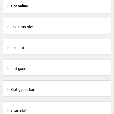
slot online
link situs slot
link slot
slot gacor
Slot gacor hari ini
situs slot