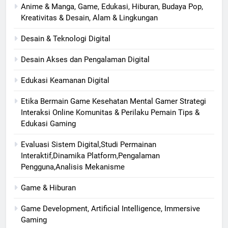
Anime & Manga, Game, Edukasi, Hiburan, Budaya Pop,
Kreativitas & Desain, Alam & Lingkungan
Desain & Teknologi Digital
Desain Akses dan Pengalaman Digital
Edukasi Keamanan Digital
Etika Bermain Game Kesehatan Mental Gamer Strategi
Interaksi Online Komunitas & Perilaku Pemain Tips &
Edukasi Gaming
Evaluasi Sistem Digital,Studi Permainan
Interaktif,Dinamika Platform,Pengalaman
Pengguna,Analisis Mekanisme
Game & Hiburan
Game Development, Artificial Intelligence, Immersive
Gaming