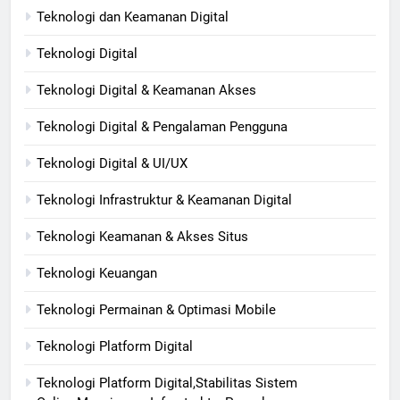
Teknologi dan Keamanan Digital
Teknologi Digital
Teknologi Digital & Keamanan Akses
Teknologi Digital & Pengalaman Pengguna
Teknologi Digital & UI/UX
Teknologi Infrastruktur & Keamanan Digital
Teknologi Keamanan & Akses Situs
Teknologi Keuangan
Teknologi Permainan & Optimasi Mobile
Teknologi Platform Digital
Teknologi Platform Digital,Stabilitas Sistem