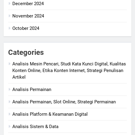
December 2024
November 2024
October 2024
Categories
Analisis Mesin Pencari, Studi Kata Kunci Digital, Kualitas
Konten Online, Etika Konten Internet, Strategi Penulisan
Artikel
Analisis Permainan
Analisis Permainan, Slot Online, Strategi Permainan
Analisis Platform & Keamanan Digital
Analisis Sistem & Data