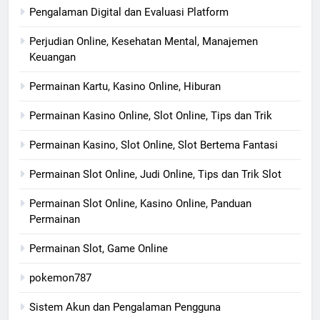
Pengalaman Digital dan Evaluasi Platform
Perjudian Online, Kesehatan Mental, Manajemen
Keuangan
Permainan Kartu, Kasino Online, Hiburan
Permainan Kasino Online, Slot Online, Tips dan Trik
Permainan Kasino, Slot Online, Slot Bertema Fantasi
Permainan Slot Online, Judi Online, Tips dan Trik Slot
Permainan Slot Online, Kasino Online, Panduan
Permainan
Permainan Slot, Game Online
pokemon787
Sistem Akun dan Pengalaman Pengguna