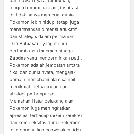
dari hewan nyata, tumbuhan,
hingga fenomena alam, inspirasi
ini tidak hanya membuat dunia
Pokémon lebih hidup, tetapi juga
menambahkan dimensi edukatif
dan strategis dalam permainan.
Dari
Bulbasaur
yang meniru
pertumbuhan tanaman hingga
Zapdos
yang mencerminkan petir,
Pokémon adalah jembatan antara
fiksi dan dunia nyata, mengajak
pemain memahami alam sambil
menikmati petualangan dan
strategi pertempuran.
Memahami latar belakang alam
Pokémon juga meningkatkan
apresiasi terhadap desain karakter
dan kompleksitas dunia Pokémon.
Ini menunjukkan bahwa alam tidak