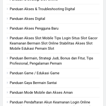
Panduan Akses & Troubleshooting Digital
Panduan Akses Digital
Panduan Akses Pengguna Baru
Panduan Akses Slot Mobile Tips Login Situs Slot Gacor
Keamanan Bermain Slot Online Stabilitas Akses Slot
Mobile Edukasi Pemain Slot
Panduan Bermain, Strategi Judi, Bonus dan Fitur, Tips
Profesional, Pengalaman Pemain
Panduan Game / Edukasi Game
Panduan Gaya Bermain Santai
Panduan Mode Mobile dan Akses Aman
Panduan Pendaftaran Akun Keamanan Login Online