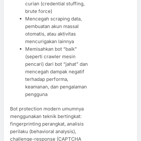
curian (credential stuffing,
brute force)
Mencegah scraping data,
pembuatan akun massal
otomatis, atau aktivitas
mencurigakan lainnya
Memisahkan bot “baik”
(seperti crawler mesin
pencari) dari bot “jahat” dan
mencegah dampak negatif
terhadap performa,
keamanan, dan pengalaman
pengguna
Bot protection modern umumnya
menggunakan teknik bertingkat:
fingerprinting perangkat, analisis
perilaku (behavioral analysis),
challenge-response (CAPTCHA