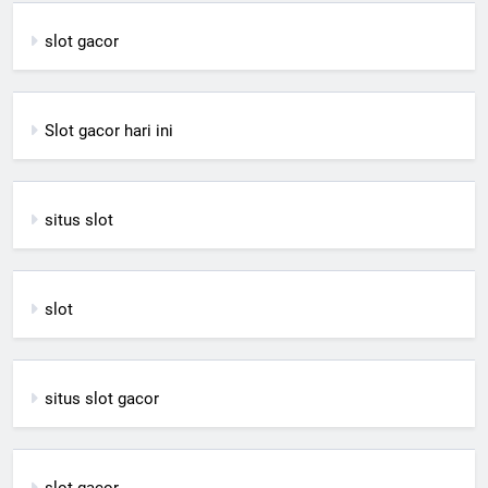
slot gacor
Slot gacor hari ini
situs slot
slot
situs slot gacor
slot gacor