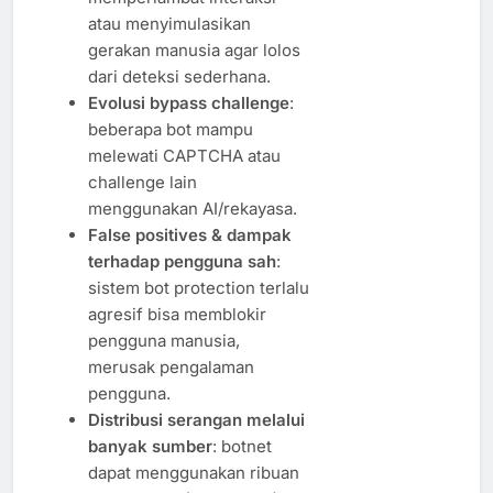
atau menyimulasikan
gerakan manusia agar lolos
dari deteksi sederhana.
Evolusi bypass challenge
:
beberapa bot mampu
melewati CAPTCHA atau
challenge lain
menggunakan AI/rekayasa.
False positives & dampak
terhadap pengguna sah
:
sistem bot protection terlalu
agresif bisa memblokir
pengguna manusia,
merusak pengalaman
pengguna.
Distribusi serangan melalui
banyak sumber
: botnet
dapat menggunakan ribuan