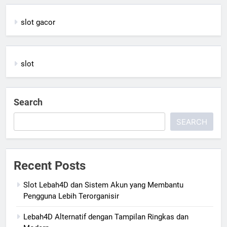
slot gacor
slot
Search
SEARCH
Recent Posts
Slot Lebah4D dan Sistem Akun yang Membantu
Pengguna Lebih Terorganisir
Lebah4D Alternatif dengan Tampilan Ringkas dan