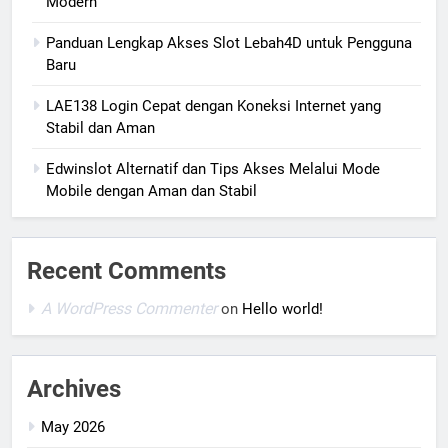
Modern
Panduan Lengkap Akses Slot Lebah4D untuk Pengguna
Baru
LAE138 Login Cepat dengan Koneksi Internet yang
Stabil dan Aman
Edwinslot Alternatif dan Tips Akses Melalui Mode
Mobile dengan Aman dan Stabil
Recent Comments
A WordPress Commenter
on
Hello world!
Archives
May 2026