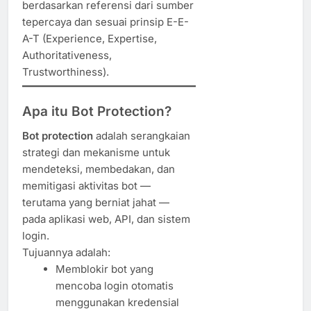
berdasarkan referensi dari sumber
tepercaya dan sesuai prinsip E-E-
A-T (Experience, Expertise,
Authoritativeness,
Trustworthiness).
Apa itu Bot Protection?
Bot protection
adalah serangkaian
strategi dan mekanisme untuk
mendeteksi, membedakan, dan
memitigasi aktivitas bot —
terutama yang berniat jahat —
pada aplikasi web, API, dan sistem
login.
Tujuannya adalah:
Memblokir bot yang
mencoba login otomatis
menggunakan kredensial