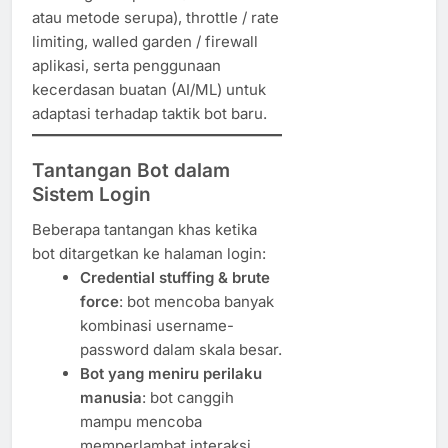
atau metode serupa), throttle / rate
limiting, walled garden / firewall
aplikasi, serta penggunaan
kecerdasan buatan (AI/ML) untuk
adaptasi terhadap taktik bot baru.
Tantangan Bot dalam
Sistem Login
Beberapa tantangan khas ketika
bot ditargetkan ke halaman login:
Credential stuffing & brute
force
: bot mencoba banyak
kombinasi username-
password dalam skala besar.
Bot yang meniru perilaku
manusia
: bot canggih
mampu mencoba
memperlambat interaksi