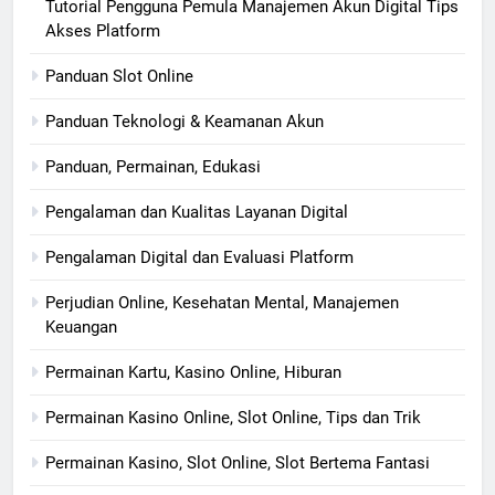
Tutorial Pengguna Pemula Manajemen Akun Digital Tips
Akses Platform
Panduan Slot Online
Panduan Teknologi & Keamanan Akun
Panduan, Permainan, Edukasi
Pengalaman dan Kualitas Layanan Digital
Pengalaman Digital dan Evaluasi Platform
Perjudian Online, Kesehatan Mental, Manajemen
Keuangan
Permainan Kartu, Kasino Online, Hiburan
Permainan Kasino Online, Slot Online, Tips dan Trik
Permainan Kasino, Slot Online, Slot Bertema Fantasi