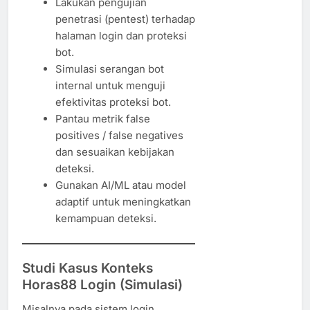
Lakukan pengujian
penetrasi (pentest) terhadap
halaman login dan proteksi
bot.
Simulasi serangan bot
internal untuk menguji
efektivitas proteksi bot.
Pantau metrik false
positives / false negatives
dan sesuaikan kebijakan
deteksi.
Gunakan AI/ML atau model
adaptif untuk meningkatkan
kemampuan deteksi.
Studi Kasus Konteks
Horas88 Login (Simulasi)
Misalnya pada sistem login