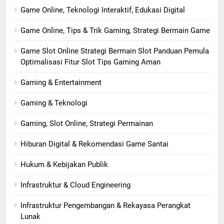
Game Online, Teknologi Interaktif, Edukasi Digital
Game Online, Tips & Trik Gaming, Strategi Bermain Game
Game Slot Online Strategi Bermain Slot Panduan Pemula
Optimalisasi Fitur Slot Tips Gaming Aman
Gaming & Entertainment
Gaming & Teknologi
Gaming, Slot Online, Strategi Permainan
Hiburan Digital & Rekomendasi Game Santai
Hukum & Kebijakan Publik
Infrastruktur & Cloud Engineering
Infrastruktur Pengembangan & Rekayasa Perangkat
Lunak