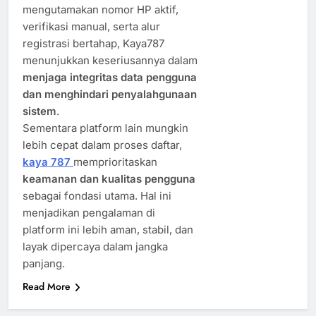
mengutamakan nomor HP aktif,
verifikasi manual, serta alur
registrasi bertahap, Kaya787
menunjukkan keseriusannya dalam
menjaga integritas data pengguna
dan menghindari penyalahgunaan
sistem
.
Sementara platform lain mungkin
lebih cepat dalam proses daftar,
kaya 787
memprioritaskan
keamanan dan kualitas pengguna
sebagai fondasi utama. Hal ini
menjadikan pengalaman di
platform ini lebih aman, stabil, dan
layak dipercaya dalam jangka
panjang.
Read More