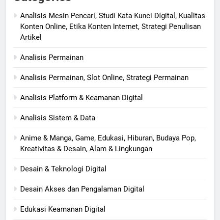
Analisis Mesin Pencari, Studi Kata Kunci Digital, Kualitas
Konten Online, Etika Konten Internet, Strategi Penulisan
Artikel
Analisis Permainan
Analisis Permainan, Slot Online, Strategi Permainan
Analisis Platform & Keamanan Digital
Analisis Sistem & Data
Anime & Manga, Game, Edukasi, Hiburan, Budaya Pop,
Kreativitas & Desain, Alam & Lingkungan
Desain & Teknologi Digital
Desain Akses dan Pengalaman Digital
Edukasi Keamanan Digital