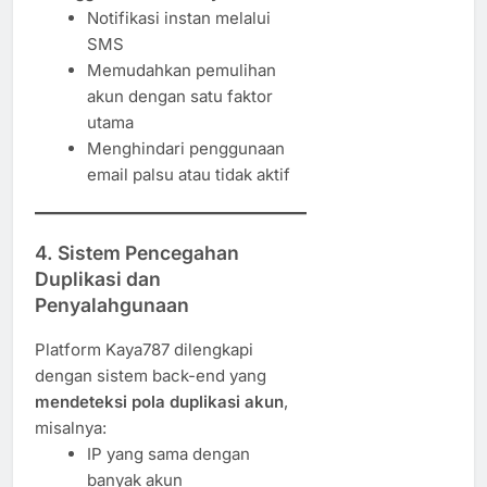
Notifikasi instan melalui
SMS
Memudahkan pemulihan
akun dengan satu faktor
utama
Menghindari penggunaan
email palsu atau tidak aktif
4.
Sistem Pencegahan
Duplikasi dan
Penyalahgunaan
Platform Kaya787 dilengkapi
dengan sistem back-end yang
mendeteksi pola duplikasi akun
,
misalnya:
IP yang sama dengan
banyak akun