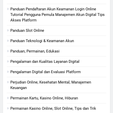
Panduan Pendaftaran Akun Keamanan Login Online
Tutorial Pengguna Pemula Manajemen Akun Digital Tips
Akses Platform
Panduan Slot Online
Panduan Teknologi & Keamanan Akun
Panduan, Permainan, Edukasi
Pengalaman dan Kualitas Layanan Digital
Pengalaman Digital dan Evaluasi Platform
Perjudian Online, Kesehatan Mental, Manajemen
Keuangan
Permainan Kartu, Kasino Online, Hiburan
Permainan Kasino Online, Slot Online, Tips dan Trik