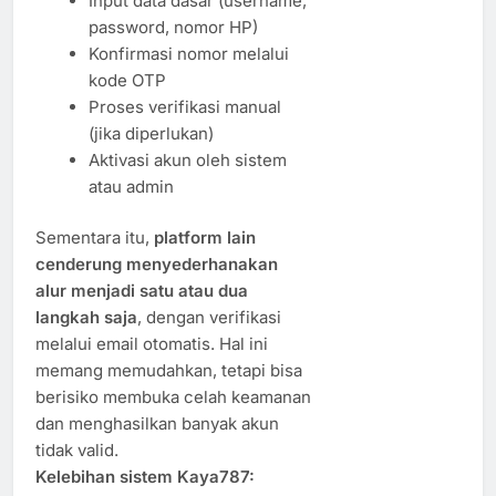
Input data dasar (username,
password, nomor HP)
Konfirmasi nomor melalui
kode OTP
Proses verifikasi manual
(jika diperlukan)
Aktivasi akun oleh sistem
atau admin
Sementara itu,
platform lain
cenderung menyederhanakan
alur menjadi satu atau dua
langkah saja
, dengan verifikasi
melalui email otomatis. Hal ini
memang memudahkan, tetapi bisa
berisiko membuka celah keamanan
dan menghasilkan banyak akun
tidak valid.
Kelebihan sistem Kaya787: