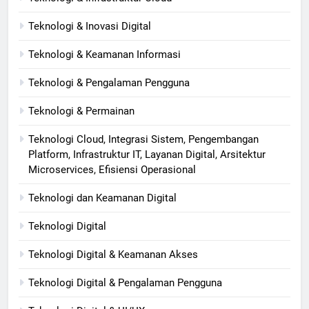
Teknologi & Inovasi Digital
Teknologi & Keamanan Informasi
Teknologi & Pengalaman Pengguna
Teknologi & Permainan
Teknologi Cloud, Integrasi Sistem, Pengembangan
Platform, Infrastruktur IT, Layanan Digital, Arsitektur
Microservices, Efisiensi Operasional
Teknologi dan Keamanan Digital
Teknologi Digital
Teknologi Digital & Keamanan Akses
Teknologi Digital & Pengalaman Pengguna