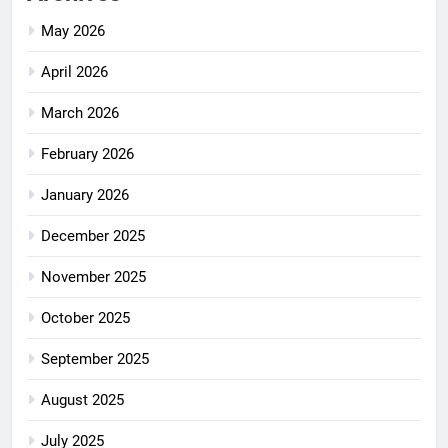
May 2026
April 2026
March 2026
February 2026
January 2026
December 2025
November 2025
October 2025
September 2025
August 2025
July 2025