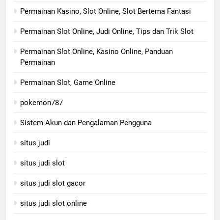
Permainan Kasino, Slot Online, Slot Bertema Fantasi
Permainan Slot Online, Judi Online, Tips dan Trik Slot
Permainan Slot Online, Kasino Online, Panduan
Permainan
Permainan Slot, Game Online
pokemon787
Sistem Akun dan Pengalaman Pengguna
situs judi
situs judi slot
situs judi slot gacor
situs judi slot online