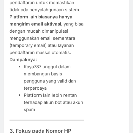
pendaftaran untuk memastikan
tidak ada penyalahgunaan sistem.
Platform lain biasanya hanya
mengirim email aktivasi
, yang bisa
dengan mudah dimanipulasi
menggunakan email sementara
(temporary email) atau layanan
pendaftaran massal otomatis.
Dampaknya:
Kaya787 unggul dalam
membangun basis
pengguna yang valid dan
terpercaya
Platform lain lebih rentan
terhadap akun bot atau akun
spam
3.
Fokus pada Nomor HP