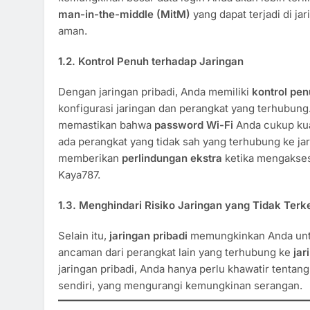
man-in-the-middle (MitM)
yang dapat terjadi di ja
aman.
1.2. Kontrol Penuh terhadap Jaringan
Dengan jaringan pribadi, Anda memiliki
kontrol pe
konfigurasi jaringan dan perangkat yang terhubung
memastikan bahwa
password Wi-Fi
Anda cukup kua
ada perangkat yang tidak sah yang terhubung ke jar
memberikan
perlindungan ekstra
ketika mengakses
Kaya787.
1.3. Menghindari Risiko Jaringan yang Tidak Terk
Selain itu,
jaringan pribadi
memungkinkan Anda unt
ancaman dari perangkat lain yang terhubung ke
jar
jaringan pribadi, Anda hanya perlu khawatir tentan
sendiri, yang mengurangi kemungkinan serangan.