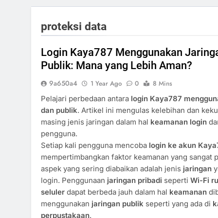
proteksi data
Login Kaya787 Menggunakan Jaringa
Publik: Mana yang Lebih Aman?
9a650a4
1 Year Ago
0
8 Mins
Pelajari perbedaan antara
login Kaya787 mengguna
dan publik
. Artikel ini mengulas kelebihan dan ke
masing jenis jaringan dalam hal
keamanan login
da
pengguna.
Setiap kali pengguna mencoba
login ke akun Kay
mempertimbangkan faktor keamanan yang sangat pe
aspek yang sering diabaikan adalah jenis
jaringan
y
login. Penggunaan
jaringan pribadi
seperti
Wi-Fi 
seluler
dapat berbeda jauh dalam hal
keamanan
di
menggunakan
jaringan publik
seperti yang ada di
k
perpustakaan
.