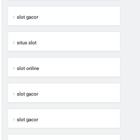
slot gacor
situs slot
slot online
slot gacor
slot gacor