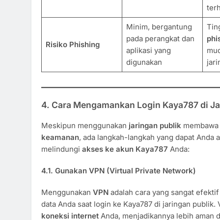
ter
Minim, bergantung
Tin
pada perangkat dan
phi
Risiko Phishing
aplikasi yang
mud
digunakan
jar
4.
Cara Mengamankan Login Kaya787 di Ja
Meskipun menggunakan
jaringan publik
membawa 
keamanan
, ada langkah-langkah yang dapat Anda 
melindungi
akses ke akun Kaya787
Anda:
4.1. Gunakan VPN (Virtual Private Network)
Menggunakan
VPN
adalah cara yang sangat efekti
data Anda saat login ke Kaya787 di jaringan publik
koneksi internet
Anda, menjadikannya lebih aman