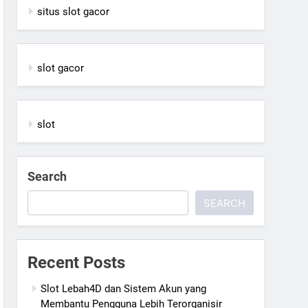
situs slot gacor
slot gacor
slot
Search
SEARCH
Recent Posts
Slot Lebah4D dan Sistem Akun yang
Membantu Pengguna Lebih Terorganisir