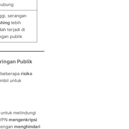
hubung
ggi, serangan
shing
lebih
ah terjadi di
ingan publik
ringan Publik
beberapa
risiko
ambil untuk
f untuk melindungi
. VPN
mengenkripsi
 dengan
menghindari