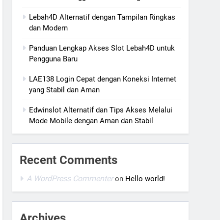
Lebah4D Alternatif dengan Tampilan Ringkas
dan Modern
Panduan Lengkap Akses Slot Lebah4D untuk
Pengguna Baru
LAE138 Login Cepat dengan Koneksi Internet
yang Stabil dan Aman
Edwinslot Alternatif dan Tips Akses Melalui
Mode Mobile dengan Aman dan Stabil
Recent Comments
A WordPress Commenter
on
Hello world!
Archives