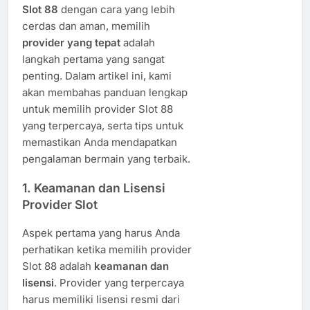
Slot 88
dengan cara yang lebih
cerdas dan aman, memilih
provider yang tepat
adalah
langkah pertama yang sangat
penting. Dalam artikel ini, kami
akan membahas panduan lengkap
untuk memilih provider Slot 88
yang terpercaya, serta tips untuk
memastikan Anda mendapatkan
pengalaman bermain yang terbaik.
1.
Keamanan dan Lisensi
Provider Slot
Aspek pertama yang harus Anda
perhatikan ketika memilih provider
Slot 88 adalah
keamanan dan
lisensi
. Provider yang terpercaya
harus memiliki lisensi resmi dari