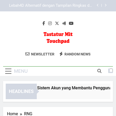
Skip
Panduan Lengkap Akses Slot Lebah4D untuk
to
Pengguna Baru
content
LAE138 Login Cepat dengan Koneksi Internet
yang Stabil dan Aman
Slot Lebah4D dan Sistem Akun yang Membantu
Pengguna Lebih Terorganisir
Lebah4D Alternatif dengan Tampilan Ringkas dan
Modern
Tastatur Mit
Dapatkan Keyboard Dengan Touchpad
Panduan Lengkap Akses Slot Lebah4D untuk
NEWSLETTER
RANDOM NEWS
Pengguna Baru
Touchpad
Yang Praktis Dari Tastatur Mit
LAE138 Login Cepat dengan Koneksi Internet
Touchpad. Solusi Ergonomis Untuk
yang Stabil dan Aman
MENU
Kenyamanan Anda.
lot Lebah4D dan Sistem Akun yang Membantu Pengguna Lebih
HEADLINES
 Months Ago
Home
RNG