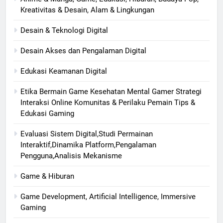
Kreativitas & Desain, Alam & Lingkungan
Desain & Teknologi Digital
Desain Akses dan Pengalaman Digital
Edukasi Keamanan Digital
Etika Bermain Game Kesehatan Mental Gamer Strategi
Interaksi Online Komunitas & Perilaku Pemain Tips &
Edukasi Gaming
Evaluasi Sistem Digital,Studi Permainan
Interaktif,Dinamika Platform,Pengalaman
Pengguna,Analisis Mekanisme
Game & Hiburan
Game Development, Artificial Intelligence, Immersive
Gaming