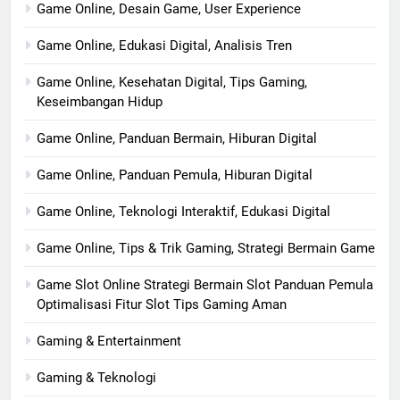
Game Online, Desain Game, User Experience
Game Online, Edukasi Digital, Analisis Tren
Game Online, Kesehatan Digital, Tips Gaming,
Keseimbangan Hidup
Game Online, Panduan Bermain, Hiburan Digital
Game Online, Panduan Pemula, Hiburan Digital
Game Online, Teknologi Interaktif, Edukasi Digital
Game Online, Tips & Trik Gaming, Strategi Bermain Game
Game Slot Online Strategi Bermain Slot Panduan Pemula
Optimalisasi Fitur Slot Tips Gaming Aman
Gaming & Entertainment
Gaming & Teknologi