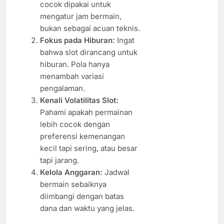
cocok dipakai untuk
mengatur jam bermain,
bukan sebagai acuan teknis.
Fokus pada Hiburan:
Ingat
bahwa slot dirancang untuk
hiburan. Pola hanya
menambah variasi
pengalaman.
Kenali Volatilitas Slot:
Pahami apakah permainan
lebih cocok dengan
preferensi kemenangan
kecil tapi sering, atau besar
tapi jarang.
Kelola Anggaran:
Jadwal
bermain sebaiknya
diimbangi dengan batas
dana dan waktu yang jelas.