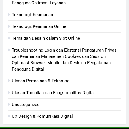
Pengguna,Optimasi Layanan
Teknologi, Keamanan
Teknologi, Keamanan Online
Tema dan Desain dalam Slot Online
Troubleshooting Login dan Ekstensi Pengaturan Privasi
dan Keamanan Manajemen Cookies dan Session
Optimasi Browser Mobile dan Desktop Pengalaman
Pengguna Digital
Ulasan Permainan & Teknologi
Ulasan Tampilan dan Fungsionalitas Digital
Uncategorized
UX Design & Komunikasi Digital