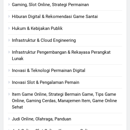
Gaming, Slot Online, Strategi Permainan
Hiburan Digital & Rekomendasi Game Santai
Hukum & Kebijakan Publik
Infrastruktur & Cloud Engineering
Infrastruktur Pengembangan & Rekayasa Perangkat
Lunak
Inovasi & Teknologi Permainan Digital
Inovasi Slot & Pengalaman Pemain
Item Game Online, Strategi Bermain Game, Tips Game
Online, Gaming Cerdas, Manajemen Item, Game Online
Sehat
Judi Online, Olahraga, Panduan