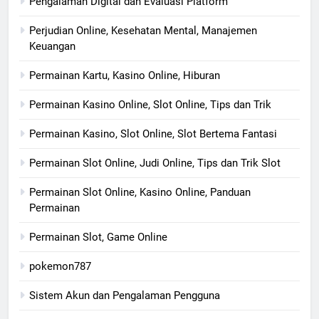
Pengalaman Digital dan Evaluasi Platform
Perjudian Online, Kesehatan Mental, Manajemen
Keuangan
Permainan Kartu, Kasino Online, Hiburan
Permainan Kasino Online, Slot Online, Tips dan Trik
Permainan Kasino, Slot Online, Slot Bertema Fantasi
Permainan Slot Online, Judi Online, Tips dan Trik Slot
Permainan Slot Online, Kasino Online, Panduan
Permainan
Permainan Slot, Game Online
pokemon787
Sistem Akun dan Pengalaman Pengguna