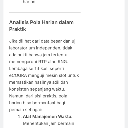
harian.
Analisis Pola Harian dalam
Praktik
Jika dilihat dari data besar dan uji
laboratorium independen, tidak
ada bukti bahwa jam tertentu
memengaruhi RTP atau RNG.
Lembaga sertifikasi seperti
eCOGRA menguji mesin slot untuk
memastikan hasilnya adil dan
konsisten sepanjang waktu.
Namun, dari sisi praktis, pola
harian bisa bermanfaat bagi
pemain sebagai:
Alat Manajemen Waktu:
Menentukan jam bermain