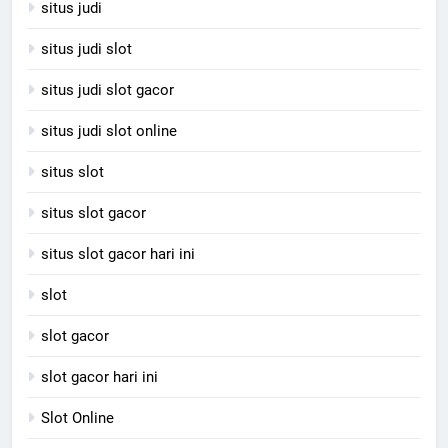
situs judi
situs judi slot
situs judi slot gacor
situs judi slot online
situs slot
situs slot gacor
situs slot gacor hari ini
slot
slot gacor
slot gacor hari ini
Slot Online