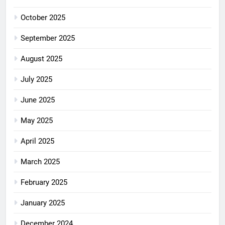
October 2025
September 2025
August 2025
July 2025
June 2025
May 2025
April 2025
March 2025
February 2025
January 2025
December 2024