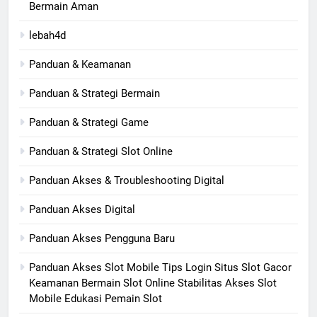
Bermain Aman
lebah4d
Panduan & Keamanan
Panduan & Strategi Bermain
Panduan & Strategi Game
Panduan & Strategi Slot Online
Panduan Akses & Troubleshooting Digital
Panduan Akses Digital
Panduan Akses Pengguna Baru
Panduan Akses Slot Mobile Tips Login Situs Slot Gacor
Keamanan Bermain Slot Online Stabilitas Akses Slot
Mobile Edukasi Pemain Slot