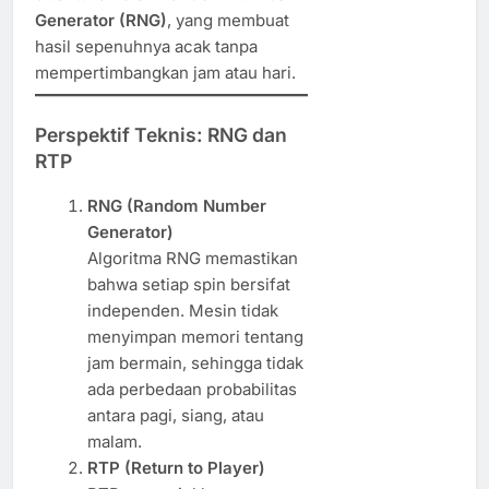
Generator (RNG)
, yang membuat
hasil sepenuhnya acak tanpa
mempertimbangkan jam atau hari.
Perspektif Teknis: RNG dan
RTP
RNG (Random Number
Generator)
Algoritma RNG memastikan
bahwa setiap spin bersifat
independen. Mesin tidak
menyimpan memori tentang
jam bermain, sehingga tidak
ada perbedaan probabilitas
antara pagi, siang, atau
malam.
RTP (Return to Player)