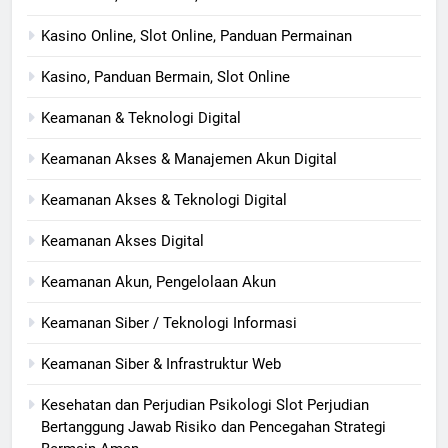
Kasino Online, Slot Online, Panduan Permainan
Kasino, Panduan Bermain, Slot Online
Keamanan & Teknologi Digital
Keamanan Akses & Manajemen Akun Digital
Keamanan Akses & Teknologi Digital
Keamanan Akses Digital
Keamanan Akun, Pengelolaan Akun
Keamanan Siber / Teknologi Informasi
Keamanan Siber & Infrastruktur Web
Kesehatan dan Perjudian Psikologi Slot Perjudian
Bertanggung Jawab Risiko dan Pencegahan Strategi