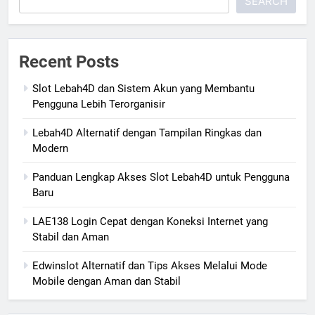
SEARCH
Recent Posts
Slot Lebah4D dan Sistem Akun yang Membantu
Pengguna Lebih Terorganisir
Lebah4D Alternatif dengan Tampilan Ringkas dan
Modern
Panduan Lengkap Akses Slot Lebah4D untuk Pengguna
Baru
LAE138 Login Cepat dengan Koneksi Internet yang
Stabil dan Aman
Edwinslot Alternatif dan Tips Akses Melalui Mode
Mobile dengan Aman dan Stabil