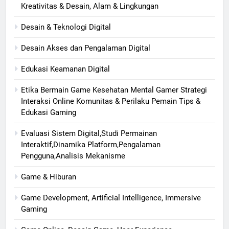
Kreativitas & Desain, Alam & Lingkungan
Desain & Teknologi Digital
Desain Akses dan Pengalaman Digital
Edukasi Keamanan Digital
Etika Bermain Game Kesehatan Mental Gamer Strategi
Interaksi Online Komunitas & Perilaku Pemain Tips &
Edukasi Gaming
Evaluasi Sistem Digital,Studi Permainan
Interaktif,Dinamika Platform,Pengalaman
Pengguna,Analisis Mekanisme
Game & Hiburan
Game Development, Artificial Intelligence, Immersive
Gaming