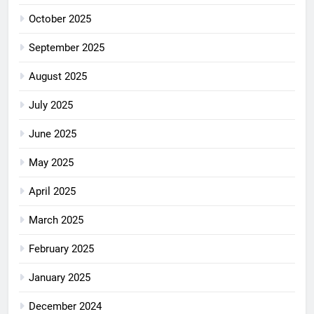
October 2025
September 2025
August 2025
July 2025
June 2025
May 2025
April 2025
March 2025
February 2025
January 2025
December 2024