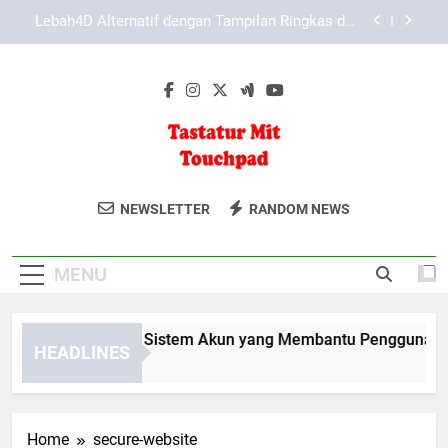
Skip
Panduan Lengkap Akses Slot Lebah4D untuk
to
Pengguna Baru
content
LAE138 Login Cepat dengan Koneksi Internet
yang Stabil dan Aman
Slot Lebah4D dan Sistem Akun yang Membantu
Pengguna Lebih Terorganisir
Lebah4D Alternatif dengan Tampilan Ringkas dan
Modern
Tastatur Mit
Dapatkan Keyboard Dengan Touchpad
Panduan Lengkap Akses Slot Lebah4D untuk
NEWSLETTER
RANDOM NEWS
Pengguna Baru
Touchpad
Yang Praktis Dari Tastatur Mit
LAE138 Login Cepat dengan Koneksi Internet
Touchpad. Solusi Ergonomis Untuk
yang Stabil dan Aman
MENU
Kenyamanan Anda.
lot Lebah4D dan Sistem Akun yang Membantu Pengguna Lebih
HEADLINES
 Months Ago
Home
secure-website