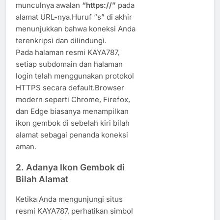
munculnya awalan
“https://”
pada
alamat URL-nya.Huruf “s” di akhir
menunjukkan bahwa koneksi Anda
terenkripsi dan dilindungi.
Pada halaman resmi KAYA787,
setiap subdomain dan halaman
login telah menggunakan protokol
HTTPS secara default.Browser
modern seperti Chrome, Firefox,
dan Edge biasanya menampilkan
ikon gembok di sebelah kiri bilah
alamat sebagai penanda koneksi
aman.
2. Adanya Ikon Gembok di
Bilah Alamat
Ketika Anda mengunjungi situs
resmi KAYA787, perhatikan simbol