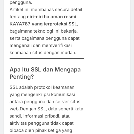
pengguna.
Artikel ini membahas secara detail
tentang
ciri-ciri halaman resmi
KAYA787 yang terproteksi SSL
,
bagaimana teknologi ini bekerja,
serta bagaimana pengguna dapat
mengenali dan memverifikasi
keamanan situs dengan mudah.
Apa Itu SSL dan Mengapa
Penting?
SSL adalah protokol keamanan
yang mengenkripsi komunikasi
antara pengguna dan server situs
web.Dengan SSL, data seperti kata
sandi, informasi pribadi, atau
aktivitas pengguna tidak dapat
dibaca oleh pihak ketiga yang