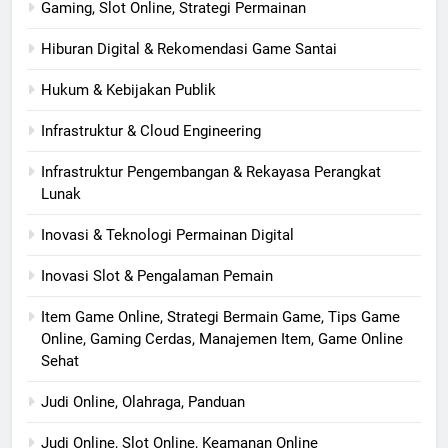
Gaming, Slot Online, Strategi Permainan
Hiburan Digital & Rekomendasi Game Santai
Hukum & Kebijakan Publik
Infrastruktur & Cloud Engineering
Infrastruktur Pengembangan & Rekayasa Perangkat
Lunak
Inovasi & Teknologi Permainan Digital
Inovasi Slot & Pengalaman Pemain
Item Game Online, Strategi Bermain Game, Tips Game
Online, Gaming Cerdas, Manajemen Item, Game Online
Sehat
Judi Online, Olahraga, Panduan
Judi Online, Slot Online, Keamanan Online