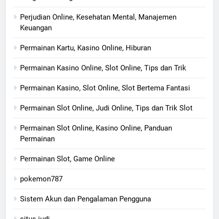
Perjudian Online, Kesehatan Mental, Manajemen
Keuangan
Permainan Kartu, Kasino Online, Hiburan
Permainan Kasino Online, Slot Online, Tips dan Trik
Permainan Kasino, Slot Online, Slot Bertema Fantasi
Permainan Slot Online, Judi Online, Tips dan Trik Slot
Permainan Slot Online, Kasino Online, Panduan
Permainan
Permainan Slot, Game Online
pokemon787
Sistem Akun dan Pengalaman Pengguna