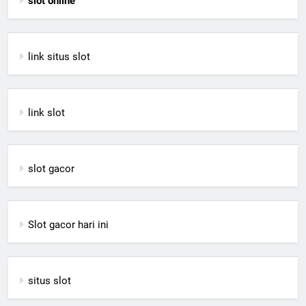
slot online
link situs slot
link slot
slot gacor
Slot gacor hari ini
situs slot