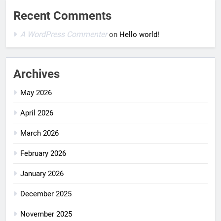
Recent Comments
A WordPress Commenter
on
Hello world!
Archives
May 2026
April 2026
March 2026
February 2026
January 2026
December 2025
November 2025