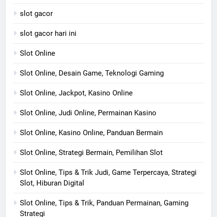
slot gacor
slot gacor hari ini
Slot Online
Slot Online, Desain Game, Teknologi Gaming
Slot Online, Jackpot, Kasino Online
Slot Online, Judi Online, Permainan Kasino
Slot Online, Kasino Online, Panduan Bermain
Slot Online, Strategi Bermain, Pemilihan Slot
Slot Online, Tips & Trik Judi, Game Terpercaya, Strategi
Slot, Hiburan Digital
Slot Online, Tips & Trik, Panduan Permainan, Gaming
Strategi