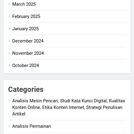
March 2025
February 2025
January 2025
December 2024
November 2024
October 2024
Categories
Analisis Mesin Pencari, Studi Kata Kunci Digital, Kualitas
Konten Online, Etika Konten Internet, Strategi Penulisan
Artikel
Analisis Permainan