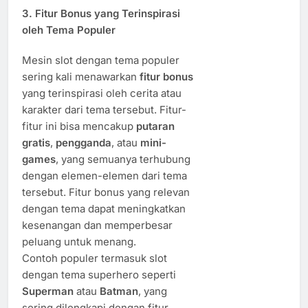
3.
Fitur Bonus yang Terinspirasi
oleh Tema Populer
Mesin slot dengan tema populer
sering kali menawarkan
fitur bonus
yang terinspirasi oleh cerita atau
karakter dari tema tersebut. Fitur-
fitur ini bisa mencakup
putaran
gratis
,
pengganda
, atau
mini-
games
, yang semuanya terhubung
dengan elemen-elemen dari tema
tersebut. Fitur bonus yang relevan
dengan tema dapat meningkatkan
kesenangan dan memperbesar
peluang untuk menang.
Contoh populer termasuk slot
dengan tema superhero seperti
Superman
atau
Batman
, yang
sering dilengkapi dengan fitur