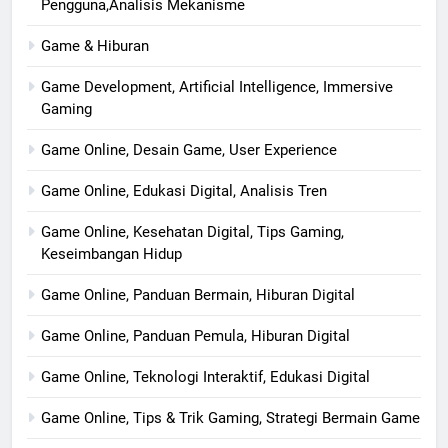
Pengguna,Analisis Mekanisme
Game & Hiburan
Game Development, Artificial Intelligence, Immersive
Gaming
Game Online, Desain Game, User Experience
Game Online, Edukasi Digital, Analisis Tren
Game Online, Kesehatan Digital, Tips Gaming,
Keseimbangan Hidup
Game Online, Panduan Bermain, Hiburan Digital
Game Online, Panduan Pemula, Hiburan Digital
Game Online, Teknologi Interaktif, Edukasi Digital
Game Online, Tips & Trik Gaming, Strategi Bermain Game