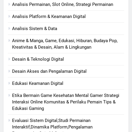
Analisis Permainan, Slot Online, Strategi Permainan
Analisis Platform & Keamanan Digital
Analisis Sistem & Data
Anime & Manga, Game, Edukasi, Hiburan, Budaya Pop,
Kreativitas & Desain, Alam & Lingkungan
Desain & Teknologi Digital
Desain Akses dan Pengalaman Digital
Edukasi Keamanan Digital
Etika Bermain Game Kesehatan Mental Gamer Strategi
Interaksi Online Komunitas & Perilaku Pemain Tips &
Edukasi Gaming
Evaluasi Sistem Digital,Studi Permainan
Interaktif,Dinamika Platform,Pengalaman