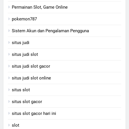
Permainan Slot, Game Online
pokemon787
Sistem Akun dan Pengalaman Pengguna
situs judi
situs judi slot
situs judi slot gacor
situs judi slot online
situs slot
situs slot gacor
situs slot gacor hari ini
slot