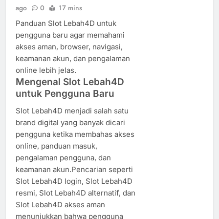
ago
0
17 mins
Panduan Slot Lebah4D untuk
pengguna baru agar memahami
akses aman, browser, navigasi,
keamanan akun, dan pengalaman
online lebih jelas.
Mengenal Slot Lebah4D
untuk Pengguna Baru
Slot Lebah4D menjadi salah satu
brand digital yang banyak dicari
pengguna ketika membahas akses
online, panduan masuk,
pengalaman pengguna, dan
keamanan akun.Pencarian seperti
Slot Lebah4D login, Slot Lebah4D
resmi, Slot Lebah4D alternatif, dan
Slot Lebah4D akses aman
menunjukkan bahwa pengguna