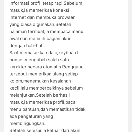
informasi profil tetap rapi.Sebelum
masuk,ia memeriksa koneksi
internet dan membuka browser
yang biasa digunakan.Setelah
halaman termuat,ia membaca menu
awal dan memilih bagian akun
dengan hati-hati.
Saat memasukkan data,keyboard
ponsel mengubah salah satu
karakter secara otomatis.Pengguna
tersebut memeriksa ulang setiap
kolom,menemukan kesalahan
kecil,lalu memperbaikinya sebelum
melanjutkan.Setelah berhasil
masuk,ia memeriksa profil,baca
menu bantuan,dan memastikan tidak
ada pengaturan yang
membingungkan.
Setelah selesai,ia keluar dari akun