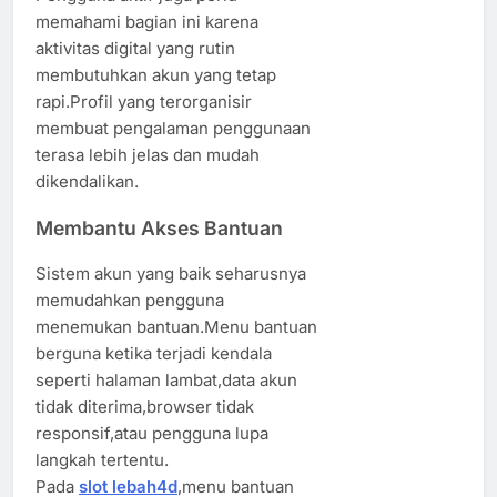
memahami bagian ini karena
aktivitas digital yang rutin
membutuhkan akun yang tetap
rapi.Profil yang terorganisir
membuat pengalaman penggunaan
terasa lebih jelas dan mudah
dikendalikan.
Membantu Akses Bantuan
Sistem akun yang baik seharusnya
memudahkan pengguna
menemukan bantuan.Menu bantuan
berguna ketika terjadi kendala
seperti halaman lambat,data akun
tidak diterima,browser tidak
responsif,atau pengguna lupa
langkah tertentu.
Pada
slot lebah4d
,menu bantuan