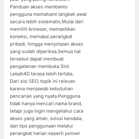
Panduan akses membantu
pengguna memahami langkah awal
secara lebih sistematis.Mulai dari
memilih browser, memastikan
koneksi, memakai perangkat
pribadi, hingga menyimpan akses
yang sudah diperiksa.Semua hal
tersebut dapat membuat
pengalaman membuka Slot
Lebah4D terasa lebih tertata.
Dari sisi SEO, topik ini relevan
karena menjawab kebutuhan
pencarian yang nyata.Pengguna
tidak hanya mencari nama brand,
tetapi juga ingin mengetahui cara
akses yang aman, solusi kendala,
dan tips penggunaan melalui
perangkat harian seperti ponsel