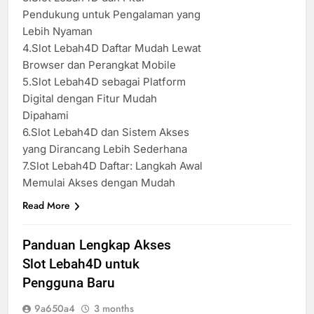
Pendukung untuk Pengalaman yang
Lebih Nyaman
4.Slot Lebah4D Daftar Mudah Lewat
Browser dan Perangkat Mobile
5.Slot Lebah4D sebagai Platform
Digital dengan Fitur Mudah
Dipahami
6.Slot Lebah4D dan Sistem Akses
yang Dirancang Lebih Sederhana
7.Slot Lebah4D Daftar: Langkah Awal
Memulai Akses dengan Mudah
Read More
Panduan Lengkap Akses
Slot Lebah4D untuk
Pengguna Baru
9a650a4
3 months