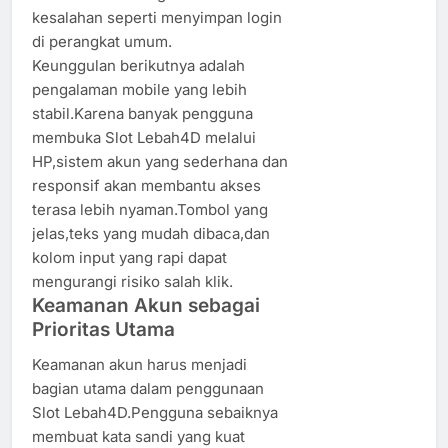
kesalahan seperti menyimpan login
di perangkat umum.
Keunggulan berikutnya adalah
pengalaman mobile yang lebih
stabil.Karena banyak pengguna
membuka Slot Lebah4D melalui
HP,sistem akun yang sederhana dan
responsif akan membantu akses
terasa lebih nyaman.Tombol yang
jelas,teks yang mudah dibaca,dan
kolom input yang rapi dapat
mengurangi risiko salah klik.
Keamanan Akun sebagai
Prioritas Utama
Keamanan akun harus menjadi
bagian utama dalam penggunaan
Slot Lebah4D.Pengguna sebaiknya
membuat kata sandi yang kuat