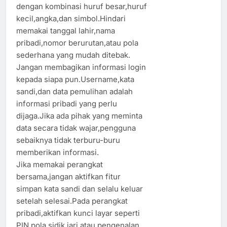
dengan kombinasi huruf besar,huruf
kecil,angka,dan simbol.Hindari
memakai tanggal lahir,nama
pribadi,nomor berurutan,atau pola
sederhana yang mudah ditebak.
Jangan membagikan informasi login
kepada siapa pun.Username,kata
sandi,dan data pemulihan adalah
informasi pribadi yang perlu
dijaga.Jika ada pihak yang meminta
data secara tidak wajar,pengguna
sebaiknya tidak terburu-buru
memberikan informasi.
Jika memakai perangkat
bersama,jangan aktifkan fitur
simpan kata sandi dan selalu keluar
setelah selesai.Pada perangkat
pribadi,aktifkan kunci layar seperti
PIN,pola,sidik jari,atau pengenalan