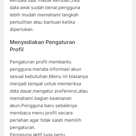
kendala saat masuk kembali.Jika
data awal sudah benar,pengguna
lebih mudah memahami langkah
pemulihan atau bantuan ketika
diperlukan.
Menyediakan Pengaturan
Profil
Pengaturan profil membantu
pengguna menata informasi akun
sesuai kebutuhan.Menu ini biasanya
menjadi tempat untuk memeriksa
data dasar,mengatur preferensi,atau
memahami bagian keamanan
akun.Pengguna baru sebaiknya
membaca menu profil secara
perlahan agar tidak salah memilih
pengaturan.
Pengguna aktif juga perlu