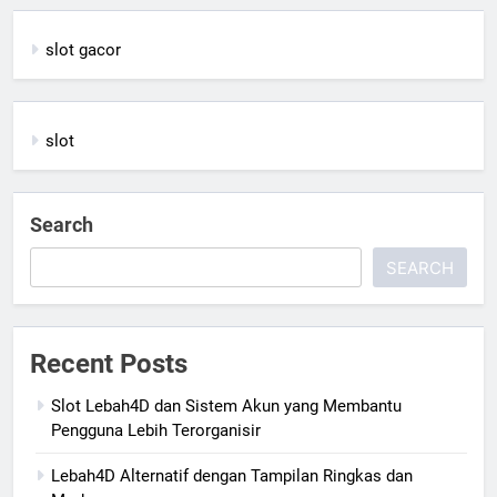
slot gacor
slot
Search
SEARCH
Recent Posts
Slot Lebah4D dan Sistem Akun yang Membantu
Pengguna Lebih Terorganisir
Lebah4D Alternatif dengan Tampilan Ringkas dan