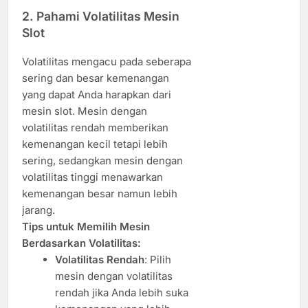
2.
Pahami Volatilitas Mesin
Slot
Volatilitas mengacu pada seberapa
sering dan besar kemenangan
yang dapat Anda harapkan dari
mesin slot. Mesin dengan
volatilitas rendah memberikan
kemenangan kecil tetapi lebih
sering, sedangkan mesin dengan
volatilitas tinggi menawarkan
kemenangan besar namun lebih
jarang.
Tips untuk Memilih Mesin
Berdasarkan Volatilitas:
Volatilitas Rendah
: Pilih
mesin dengan volatilitas
rendah jika Anda lebih suka