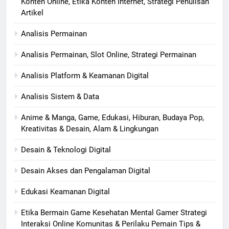
Konten Online, Etika Konten Internet, Strategi Penulisan
Artikel
Analisis Permainan
Analisis Permainan, Slot Online, Strategi Permainan
Analisis Platform & Keamanan Digital
Analisis Sistem & Data
Anime & Manga, Game, Edukasi, Hiburan, Budaya Pop,
Kreativitas & Desain, Alam & Lingkungan
Desain & Teknologi Digital
Desain Akses dan Pengalaman Digital
Edukasi Keamanan Digital
Etika Bermain Game Kesehatan Mental Gamer Strategi
Interaksi Online Komunitas & Perilaku Pemain Tips &