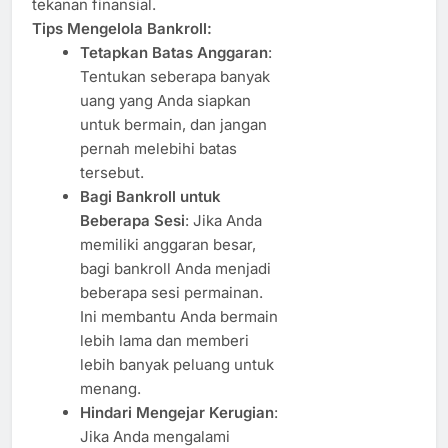
tekanan finansial.
Tips Mengelola Bankroll:
Tetapkan Batas Anggaran
:
Tentukan seberapa banyak
uang yang Anda siapkan
untuk bermain, dan jangan
pernah melebihi batas
tersebut.
Bagi Bankroll untuk
Beberapa Sesi
: Jika Anda
memiliki anggaran besar,
bagi bankroll Anda menjadi
beberapa sesi permainan.
Ini membantu Anda bermain
lebih lama dan memberi
lebih banyak peluang untuk
menang.
Hindari Mengejar Kerugian
:
Jika Anda mengalami