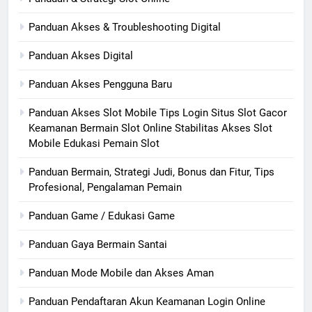
Panduan Akses & Troubleshooting Digital
Panduan Akses Digital
Panduan Akses Pengguna Baru
Panduan Akses Slot Mobile Tips Login Situs Slot Gacor
Keamanan Bermain Slot Online Stabilitas Akses Slot
Mobile Edukasi Pemain Slot
Panduan Bermain, Strategi Judi, Bonus dan Fitur, Tips
Profesional, Pengalaman Pemain
Panduan Game / Edukasi Game
Panduan Gaya Bermain Santai
Panduan Mode Mobile dan Akses Aman
Panduan Pendaftaran Akun Keamanan Login Online