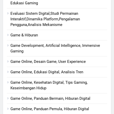
Edukasi Gaming
Evaluasi Sistem Digital,Studi Permainan
Interaktif,Dinamika Platform,Pengalaman
Pengguna,Analisis Mekanisme
Game & Hiburan
Game Development, Artificial Intelligence, Immersive
Gaming
Game Online, Desain Game, User Experience
Game Online, Edukasi Digital, Analisis Tren
Game Online, Kesehatan Digital, Tips Gaming,
Keseimbangan Hidup
Game Online, Panduan Bermain, Hiburan Digital
Game Online, Panduan Pemula, Hiburan Digital