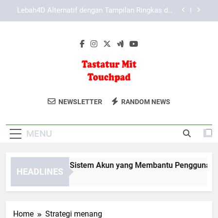
Skip
Panduan Lengkap Akses Slot Lebah4D untuk
to
Pengguna Baru
content
LAE138 Login Cepat dengan Koneksi Internet
yang Stabil dan Aman
Slot Lebah4D dan Sistem Akun yang Membantu
Pengguna Lebih Terorganisir
Lebah4D Alternatif dengan Tampilan Ringkas dan
Modern
Tastatur Mit
Dapatkan Keyboard Dengan Touchpad
Panduan Lengkap Akses Slot Lebah4D untuk
NEWSLETTER
RANDOM NEWS
Pengguna Baru
Touchpad
Yang Praktis Dari Tastatur Mit
LAE138 Login Cepat dengan Koneksi Internet
Touchpad. Solusi Ergonomis Untuk
yang Stabil dan Aman
MENU
Kenyamanan Anda.
ot Lebah4D dan Sistem Akun yang Membantu Pengguna Lebih 
HEADLINES
Months Ago
Home
Strategi menang