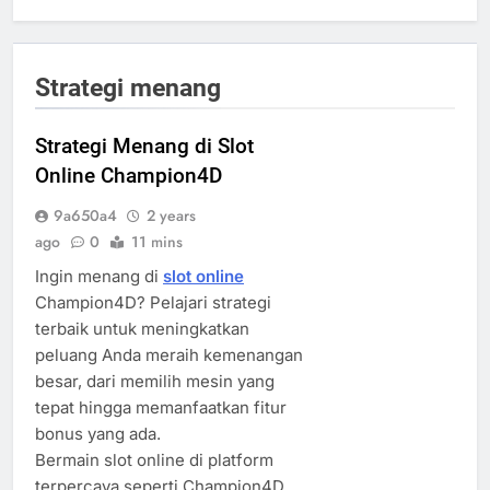
Strategi menang
Strategi Menang di Slot
Online Champion4D
9a650a4
2 years
ago
0
11 mins
Ingin menang di
slot online
Champion4D? Pelajari strategi
terbaik untuk meningkatkan
peluang Anda meraih kemenangan
besar, dari memilih mesin yang
tepat hingga memanfaatkan fitur
bonus yang ada.
Bermain slot online di platform
terpercaya seperti Champion4D