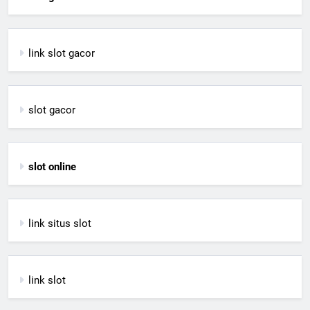
link slot gacor
slot gacor
slot online
link situs slot
link slot