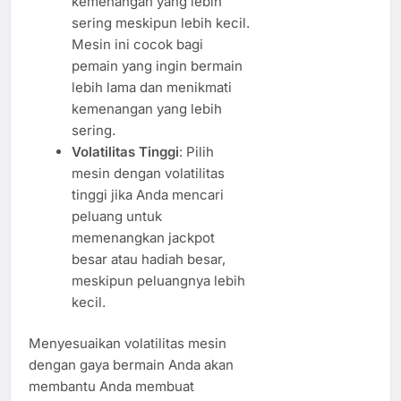
kemenangan yang lebih
sering meskipun lebih kecil.
Mesin ini cocok bagi
pemain yang ingin bermain
lebih lama dan menikmati
kemenangan yang lebih
sering.
Volatilitas Tinggi
: Pilih
mesin dengan volatilitas
tinggi jika Anda mencari
peluang untuk
memenangkan jackpot
besar atau hadiah besar,
meskipun peluangnya lebih
kecil.
Menyesuaikan volatilitas mesin
dengan gaya bermain Anda akan
membantu Anda membuat