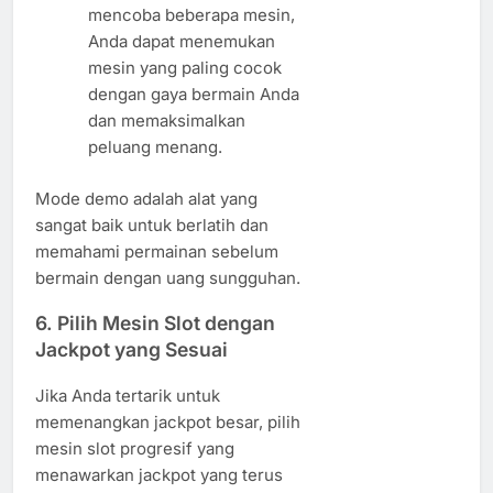
mencoba beberapa mesin,
Anda dapat menemukan
mesin yang paling cocok
dengan gaya bermain Anda
dan memaksimalkan
peluang menang.
Mode demo adalah alat yang
sangat baik untuk berlatih dan
memahami permainan sebelum
bermain dengan uang sungguhan.
6.
Pilih Mesin Slot dengan
Jackpot yang Sesuai
Jika Anda tertarik untuk
memenangkan jackpot besar, pilih
mesin slot progresif yang
menawarkan jackpot yang terus