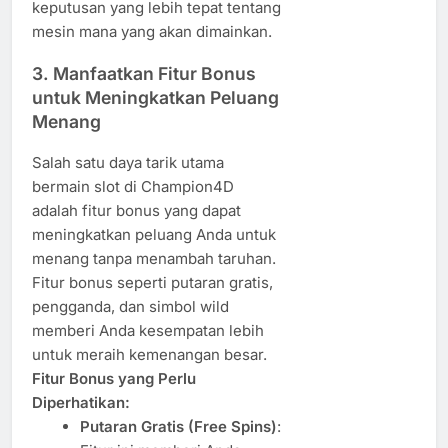
keputusan yang lebih tepat tentang
mesin mana yang akan dimainkan.
3.
Manfaatkan Fitur Bonus
untuk Meningkatkan Peluang
Menang
Salah satu daya tarik utama
bermain slot di Champion4D
adalah fitur bonus yang dapat
meningkatkan peluang Anda untuk
menang tanpa menambah taruhan.
Fitur bonus seperti putaran gratis,
pengganda, dan simbol wild
memberi Anda kesempatan lebih
untuk meraih kemenangan besar.
Fitur Bonus yang Perlu
Diperhatikan:
Putaran Gratis (Free Spins)
: