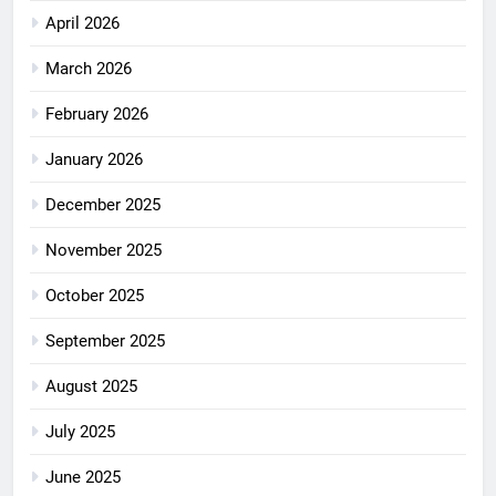
April 2026
March 2026
February 2026
January 2026
December 2025
November 2025
October 2025
September 2025
August 2025
July 2025
June 2025