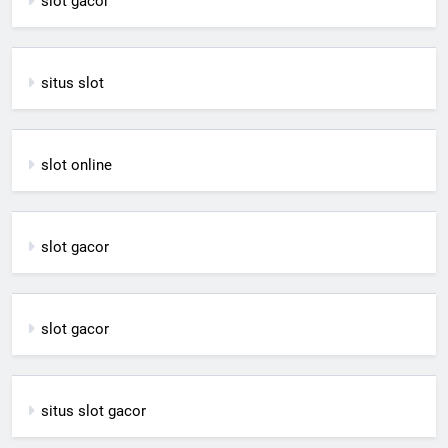
slot gacor
situs slot
slot online
slot gacor
slot gacor
situs slot gacor