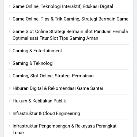
Game Online, Teknologi Interaktif, Edukasi Digital
Game Online, Tips & Trik Gaming, Strategi Bermain Game
Game Slot Online Strategi Bermain Slot Panduan Pemula
Optimalisasi Fitur Slot Tips Gaming Aman
Gaming & Entertainment
Gaming & Teknologi
Gaming, Slot Online, Strategi Permainan
Hiburan Digital & Rekomendasi Game Santai
Hukum & Kebijakan Publik
Infrastruktur & Cloud Engineering
Infrastruktur Pengembangan & Rekayasa Perangkat
Lunak