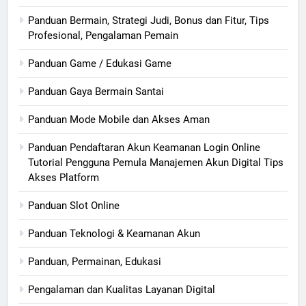
Panduan Bermain, Strategi Judi, Bonus dan Fitur, Tips
Profesional, Pengalaman Pemain
Panduan Game / Edukasi Game
Panduan Gaya Bermain Santai
Panduan Mode Mobile dan Akses Aman
Panduan Pendaftaran Akun Keamanan Login Online
Tutorial Pengguna Pemula Manajemen Akun Digital Tips
Akses Platform
Panduan Slot Online
Panduan Teknologi & Keamanan Akun
Panduan, Permainan, Edukasi
Pengalaman dan Kualitas Layanan Digital