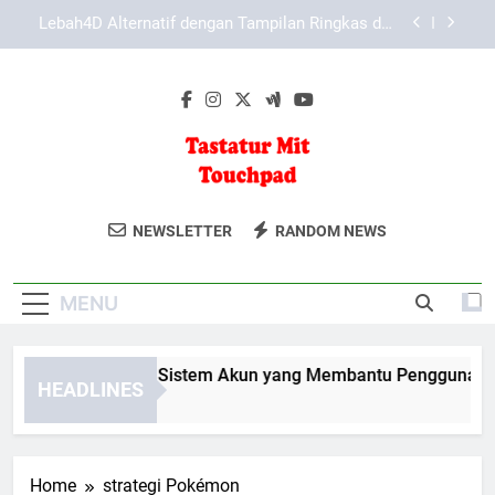
Skip
Panduan Lengkap Akses Slot Lebah4D untuk
to
Pengguna Baru
content
LAE138 Login Cepat dengan Koneksi Internet
yang Stabil dan Aman
Slot Lebah4D dan Sistem Akun yang Membantu
Pengguna Lebih Terorganisir
Lebah4D Alternatif dengan Tampilan Ringkas dan
Modern
Tastatur Mit
Dapatkan Keyboard Dengan Touchpad
Panduan Lengkap Akses Slot Lebah4D untuk
NEWSLETTER
RANDOM NEWS
Pengguna Baru
Touchpad
Yang Praktis Dari Tastatur Mit
LAE138 Login Cepat dengan Koneksi Internet
Touchpad. Solusi Ergonomis Untuk
yang Stabil dan Aman
MENU
Kenyamanan Anda.
lot Lebah4D dan Sistem Akun yang Membantu Pengguna Lebih 
HEADLINES
Months Ago
Home
strategi Pokémon