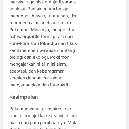
mereka juga bisa menjadi sarana
edukasi. Pemain muda belajar
mengenali hewan, tumbuhan, dan
fenomena alam melalui karakter
Pokémon. Misalnya, mengetahui
bahwa
Squirtle
terinspirasi dari
kura-kura atau
Pikachu
dari tikus
kecil memberi wawasan tentang
biologi dan ekologi. Pokémon
mengajarkan nilai-nilai alam,
adaptasi, dan keberagaman
spesies dengan cara yang
menyenangkan dan interaktif.
Kesimpulan
Pokémon yang terinspirasi dari
alam menunjukkan kreativitas luar
biasa dari para pembuatnya. Mulai