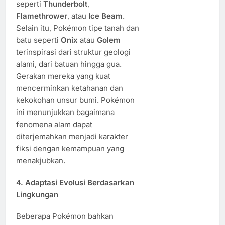
seperti
Thunderbolt
,
Flamethrower
, atau
Ice Beam
.
Selain itu, Pokémon tipe tanah dan
batu seperti
Onix
atau
Golem
terinspirasi dari struktur geologi
alami, dari batuan hingga gua.
Gerakan mereka yang kuat
mencerminkan ketahanan dan
kekokohan unsur bumi. Pokémon
ini menunjukkan bagaimana
fenomena alam dapat
diterjemahkan menjadi karakter
fiksi dengan kemampuan yang
menakjubkan.
4.
Adaptasi Evolusi Berdasarkan
Lingkungan
Beberapa Pokémon bahkan