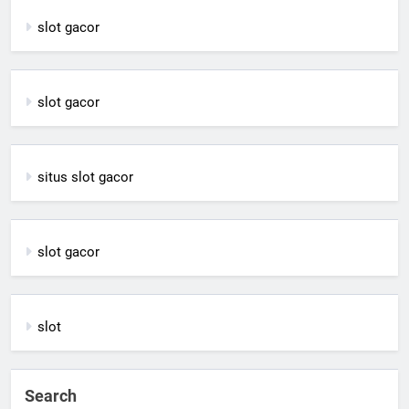
slot gacor
slot gacor
situs slot gacor
slot gacor
slot
Search