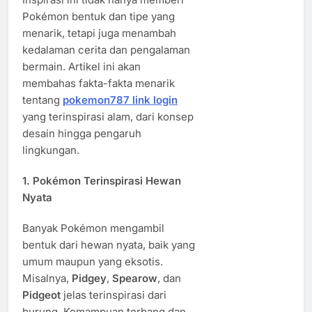
Pokémon bentuk dan tipe yang
menarik, tetapi juga menambah
kedalaman cerita dan pengalaman
bermain. Artikel ini akan
membahas fakta-fakta menarik
tentang
pokemon787 link login
yang terinspirasi alam, dari konsep
desain hingga pengaruh
lingkungan.
1.
Pokémon Terinspirasi Hewan
Nyata
Banyak Pokémon mengambil
bentuk dari hewan nyata, baik yang
umum maupun yang eksotis.
Misalnya,
Pidgey
,
Spearow
, dan
Pidgeot
jelas terinspirasi dari
burung. Kemampuan terbang dan