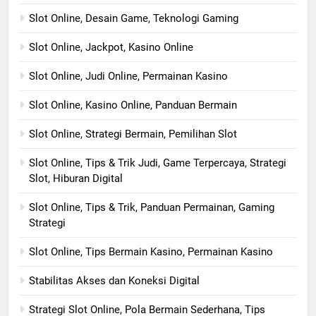
Slot Online, Desain Game, Teknologi Gaming
Slot Online, Jackpot, Kasino Online
Slot Online, Judi Online, Permainan Kasino
Slot Online, Kasino Online, Panduan Bermain
Slot Online, Strategi Bermain, Pemilihan Slot
Slot Online, Tips & Trik Judi, Game Terpercaya, Strategi
Slot, Hiburan Digital
Slot Online, Tips & Trik, Panduan Permainan, Gaming
Strategi
Slot Online, Tips Bermain Kasino, Permainan Kasino
Stabilitas Akses dan Koneksi Digital
Strategi Slot Online, Pola Bermain Sederhana, Tips