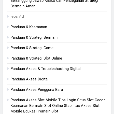
Bertanggung Jawab Risiko dan Pencegahan Strategi
Bermain Aman
lebah4d
Panduan & Keamanan
Panduan & Strategi Bermain
Panduan & Strategi Game
Panduan & Strategi Slot Online
Panduan Akses & Troubleshooting Digital
Panduan Akses Digital
Panduan Akses Pengguna Baru
Panduan Akses Slot Mobile Tips Login Situs Slot Gacor
Keamanan Bermain Slot Online Stabilitas Akses Slot
Mobile Edukasi Pemain Slot