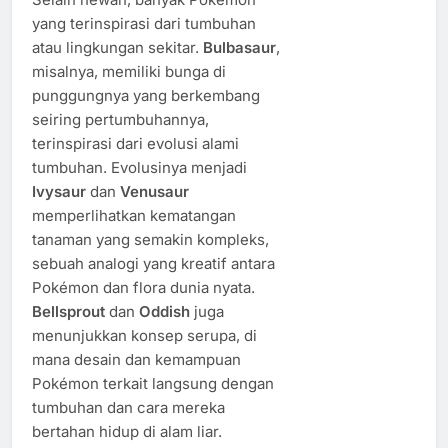
yang terinspirasi dari tumbuhan
atau lingkungan sekitar.
Bulbasaur
,
misalnya, memiliki bunga di
punggungnya yang berkembang
seiring pertumbuhannya,
terinspirasi dari evolusi alami
tumbuhan. Evolusinya menjadi
Ivysaur
dan
Venusaur
memperlihatkan kematangan
tanaman yang semakin kompleks,
sebuah analogi yang kreatif antara
Pokémon dan flora dunia nyata.
Bellsprout
dan
Oddish
juga
menunjukkan konsep serupa, di
mana desain dan kemampuan
Pokémon terkait langsung dengan
tumbuhan dan cara mereka
bertahan hidup di alam liar.