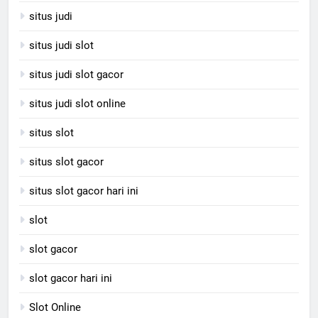
situs judi
situs judi slot
situs judi slot gacor
situs judi slot online
situs slot
situs slot gacor
situs slot gacor hari ini
slot
slot gacor
slot gacor hari ini
Slot Online