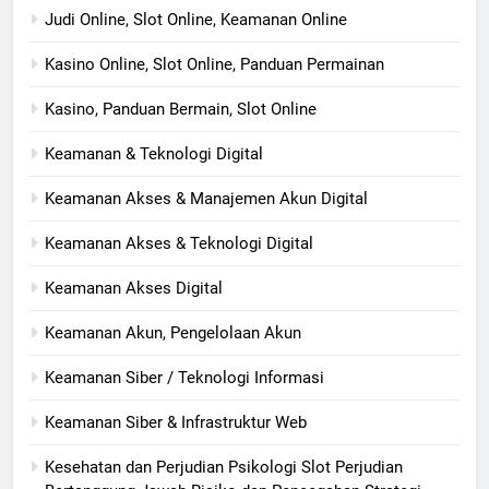
Judi Online, Slot Online, Keamanan Online
Kasino Online, Slot Online, Panduan Permainan
Kasino, Panduan Bermain, Slot Online
Keamanan & Teknologi Digital
Keamanan Akses & Manajemen Akun Digital
Keamanan Akses & Teknologi Digital
Keamanan Akses Digital
Keamanan Akun, Pengelolaan Akun
Keamanan Siber / Teknologi Informasi
Keamanan Siber & Infrastruktur Web
Kesehatan dan Perjudian Psikologi Slot Perjudian